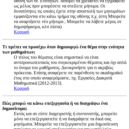
οθόνη των Θ. Ενοτήτων. Μπορεί να χρειαστεί να εγγραφείτε
ως μέλος πριν μπορέσετε να στείλετε μήνυμα. Οι
δυνατότητες τις οποίες έχετε στην αποστολή των μηνυμάτων
εμφανίζονται στο κάτω τμήμα της οθόνης π.χ. (στη Μπορείτε
να αναρτήσετε νέο μήνυμα , Μπορείτε να λάβετε μέρος σε
δημοψήφισμα, κλπ λίστα)
Κορυφή
Τι πρέπει να προσέχω όταν δημιουργώ ένα θέμα στην ενότητα
των μαθημάτων;
Ο τίτλος του θέματος είναι σημαντικό να είναι
αντιπροσωπευτικός του συγκεκριμένου θέματος και όχι απλά
το όνομα του μαθήματος. Διευκρινήστε για τι ακριβώς
πρόκειται. Επίσης αναφέρετε σε παρένθεση το ακαδημαϊκό
έτος στο οποίο αναφερόμαστε, πχ. Εργασίες Διακριτά
Μαθηματικά [2012-2013].
Κορυφή
Πώς μπορώ να κάνω επεξεργασία ή να διαγράψω ένα
δημοσίευμα;
Εκτός και αν είστε διαχειριστής ή συντονιστής, μπορείτε
μόνο να επεξεργαστείτε ή να διαγράψετε τα δικά σας
μηνύματα. Μπορείτε να επεξεργαστείτε μια δημοσίευση