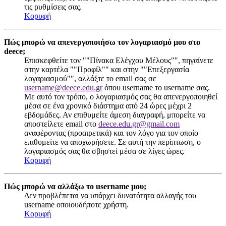
τις ρυθμίσεις σας.
Κορυφή
Πώς μπορώ να απενεργοποιήσω τον λογαριασμό μου στο
deece;
Επισκεφθείτε τον ""Πίνακα Ελέγχου Μέλους"", πηγαίνετε
στην καρτέλα ""Προφίλ"" και στην ""Επεξεργασία
λογαριασμού"", αλλάξτε το email σας σε
username@deece.edu.gr
όπου username το username σας.
Με αυτό τον τρόπο, ο λογαριασμός σας θα απενεργοποιηθεί
μέσα σε ένα χρονικό διάστημα από 24 ώρες μέχρι 2
εβδομάδες. Αν επιθυμείτε άμεση διαγραφή, μπορείτε να
αποστείλετε email στο
deece.edu.gr@gmail.com
αναφέροντας (προαιρετικά) και τον λόγο για τον οποίο
επιθυμείτε να αποχωρήσετε. Σε αυτή την περίπτωση, ο
λογαριασμός σας θα σβηστεί μέσα σε λίγες ώρες.
Κορυφή
Πώς μπορώ να αλλάξω το username μου;
Δεν προβλέπεται να υπάρχει δυνατότητα αλλαγής του
username οποιουδήποτε χρήστη.
Κορυφή