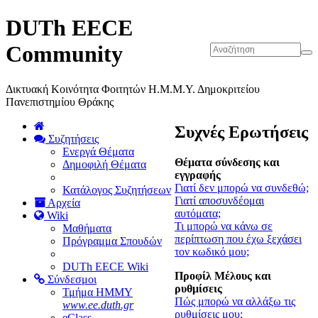
DUTh EECE
Community
Δικτυακή Κοινότητα Φοιτητών Η.Μ.Μ.Υ. Δημοκριτείου
Πανεπιστημίου Θράκης
Συχνές Ερωτήσεις
Συζητήσεις
Ενεργά Θέματα
Θέματα σύνδεσης και
Δημοφιλή Θέματα
εγγραφής
Γιατί δεν μπορώ να συνδεθώ;
Κατάλογος Συζητήσεων
Γιατί αποσυνδέομαι
Αρχεία
αυτόματα;
Wiki
Τι μπορώ να κάνω σε
Μαθήματα
περίπτωση που έχω ξεχάσει
Πρόγραμμα Σπουδών
τον κωδικό μου;
DUTh EECE Wiki
Προφίλ Μέλους και
Σύνδεσμοι
ρυθμίσεις
Τμήμα ΗΜΜΥ
Πώς μπορώ να αλλάξω τις
www.ee.duth.gr
ρυθμίσεις μου;
eClass