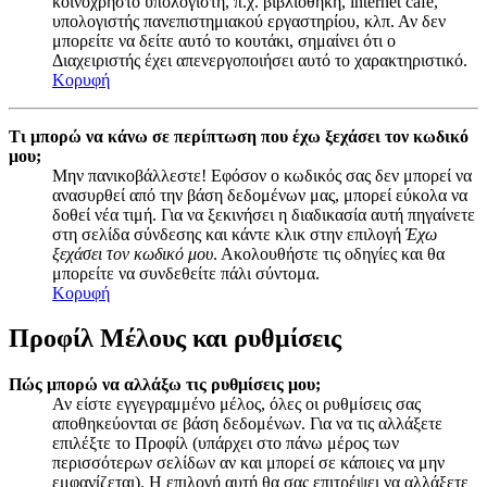
κοινόχρηστο υπολογιστή, π.χ. βιβλιοθήκη, internet cafe,
υπολογιστής πανεπιστημιακού εργαστηρίου, κλπ. Αν δεν
μπορείτε να δείτε αυτό το κουτάκι, σημαίνει ότι ο
Διαχειριστής έχει απενεργοποιήσει αυτό το χαρακτηριστικό.
Κορυφή
Τι μπορώ να κάνω σε περίπτωση που έχω ξεχάσει τον κωδικό
μου;
Μην πανικοβάλλεστε! Εφόσον ο κωδικός σας δεν μπορεί να
ανασυρθεί από την βάση δεδομένων μας, μπορεί εύκολα να
δοθεί νέα τιμή. Για να ξεκινήσει η διαδικασία αυτή πηγαίνετε
στη σελίδα σύνδεσης και κάντε κλικ στην επιλογή
Έχω
ξεχάσει τον κωδικό μου
. Ακολουθήστε τις οδηγίες και θα
μπορείτε να συνδεθείτε πάλι σύντομα.
Κορυφή
Προφίλ Μέλους και ρυθμίσεις
Πώς μπορώ να αλλάξω τις ρυθμίσεις μου;
Αν είστε εγγεγραμμένο μέλος, όλες οι ρυθμίσεις σας
αποθηκεύονται σε βάση δεδομένων. Για να τις αλλάξετε
επιλέξτε το Προφίλ (υπάρχει στο πάνω μέρος των
περισσότερων σελίδων αν και μπορεί σε κάποιες να μην
εμφανίζεται). Η επιλογή αυτή θα σας επιτρέψει να αλλάξετε