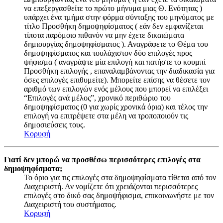
να επεξεργασθείτε το πρώτο μήνυμα μιας Θ. Ενότητας )
υπάρχει ένα τμήμα στην φόρμα σύνταξης του μηνύματος με
τίτλο Προσθήκη δημοψηφίσματος ( εάν δεν εμφανίζεται
τίποτα παρόμοιο πιθανόν να μην έχετε δικαιώματα
δημιουργίας δημοψηφίσματος ). Αναγράφετε το Θέμα του
δημοψηφίσματος και τουλάχιστον δύο επιλογές προς
ψήφισμα ( αναγράψτε μία επιλογή και πατήστε το κουμπί
Προσθήκη επιλογής , επαναλαμβάνοντας την διαδικασία για
όσες επιλογές επιθυμείτε). Μπορείτε επίσης να θέσετε τον
αριθμό των επιλογών ενός μέλους που μπορεί να επιλέξει
“Επιλογές ανά μέλος”, χρονικό περιθώριο του
δημοψηφίσματος (0 για χωρίς χρονικά όρια) και τέλος την
επιλογή να επιτρέψετε στα μέλη να τροποποιούν τις
δημοσιεύσεις τους.
Κορυφή
Γιατί δεν μπορώ να προσθέσω περισσότερες επιλογές στα
δημοψηφίσματα;
Το όριο για τις επιλογές στα δημοψηφίσματα τίθεται από τον
Διαχειριστή. Αν νομίζετε ότι χρειάζονται περισσότερες
επιλογές στο δικό σας δημοψήφισμα, επικοινωνήστε με τον
Διαχειριστή του συστήματος.
Κορυφή