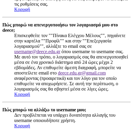
τις ρυθμίσεις σας.
Κορυφή
Πώς μπορώ να απενεργοποιήσω τον λογαριασμό μου στο
deece;
Επισκεφθείτε τον ""Πίνακα Ελέγχου Μέλους"", πηγαίνετε
στην καρτέλα ""Προφίλ"" και στην ""Επεξεργασία
λογαριασμού"", αλλάξτε το email σας σε
username@deece.edu.gr
όπου username το username σας.
Με αυτό τον τρόπο, ο λογαριασμός σας θα απενεργοποιηθεί
μέσα σε ένα χρονικό διάστημα από 24 ώρες μέχρι 2
εβδομάδες. Αν επιθυμείτε άμεση διαγραφή, μπορείτε να
αποστείλετε email στο
deece.edu.gr@gmail.com
αναφέροντας (προαιρετικά) και τον λόγο για τον οποίο
επιθυμείτε να αποχωρήσετε. Σε αυτή την περίπτωση, ο
λογαριασμός σας θα σβηστεί μέσα σε λίγες ώρες.
Κορυφή
Πώς μπορώ να αλλάξω το username μου;
Δεν προβλέπεται να υπάρχει δυνατότητα αλλαγής του
username οποιουδήποτε χρήστη.
Κορυφή