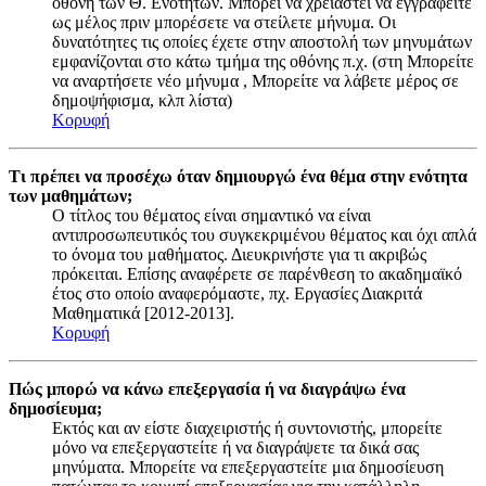
οθόνη των Θ. Ενοτήτων. Μπορεί να χρειαστεί να εγγραφείτε
ως μέλος πριν μπορέσετε να στείλετε μήνυμα. Οι
δυνατότητες τις οποίες έχετε στην αποστολή των μηνυμάτων
εμφανίζονται στο κάτω τμήμα της οθόνης π.χ. (στη Μπορείτε
να αναρτήσετε νέο μήνυμα , Μπορείτε να λάβετε μέρος σε
δημοψήφισμα, κλπ λίστα)
Κορυφή
Τι πρέπει να προσέχω όταν δημιουργώ ένα θέμα στην ενότητα
των μαθημάτων;
Ο τίτλος του θέματος είναι σημαντικό να είναι
αντιπροσωπευτικός του συγκεκριμένου θέματος και όχι απλά
το όνομα του μαθήματος. Διευκρινήστε για τι ακριβώς
πρόκειται. Επίσης αναφέρετε σε παρένθεση το ακαδημαϊκό
έτος στο οποίο αναφερόμαστε, πχ. Εργασίες Διακριτά
Μαθηματικά [2012-2013].
Κορυφή
Πώς μπορώ να κάνω επεξεργασία ή να διαγράψω ένα
δημοσίευμα;
Εκτός και αν είστε διαχειριστής ή συντονιστής, μπορείτε
μόνο να επεξεργαστείτε ή να διαγράψετε τα δικά σας
μηνύματα. Μπορείτε να επεξεργαστείτε μια δημοσίευση