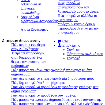
Πώς μπορώ να
eclass.duth.gr
απενεργοποιήσω τον
Universis
λογαριασμό μου στο deece;
oauth.duth.gr
Πώς μπορώ να αλλάξω το
Δρομολόγια
username μου;
Πρόγραμμα Λεωφορείων
Υπάρχουν κάποια όρια ή
περιορισμοί σχετικά με την
Λίστα Συνδέσμων
υπογραφή μου;
Ζητήματα Δημοσίευσης
Chat
Πώς αναρτώ ένα θέμα
Επισκέπτης
στην Δ. Συζήτηση;
Σύνδεση
Τι πρέπει να προσέχω
Ξέχασα τον κωδικό μου
όταν δημιουργώ ένα
Εγγραφή
θέμα στην ενότητα των
μαθημάτων;
Πώς μπορώ να κάνω επεξεργασία ή να διαγράψω ένα
δημοσίευμα;
Γιατί δεν μπορώ να επεξεργαστώ μία δημοσίευσή μου;
Πώς δημιουργώ ένα δημοψήφισμα;
Γιατί δεν μπορώ να προσθέσω περισσότερες επιλογές στα
δημοψηφίσματα;
Γιατί δεν μπορώ να προσθέσω συνημμένα;
Πώς μπορώ να αναφέρω δημοσιεύσεις σε έναν συντονιστή;
Πώς μπορώ να ενημερώνομαι για κάθε αλλαγή ενός θέματος