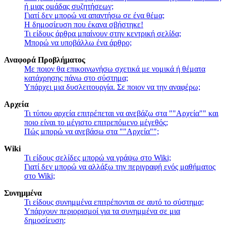
ή μιας ομάδας συζητήσεων;
Γιατί δεν μπορώ να απαντήσω σε ένα θέμα;
Η δημοσίευση που έκανα σβήστηκε!
Τι είδους άρθρα μπαίνουν στην κεντρική σελίδα;
Μπορώ να υποβάλλω ένα άρθρο;
Αναφορά Προβλήματος
Με ποιον θα επικοινωνήσω σχετικά με νομικά ή θέματα
κατάχρησης πάνω στο σύστημα;
Υπάρχει μια δυσλειτουργία. Σε ποιον να την αναφέρω;
Αρχεία
Τι τύπου αρχεία επιτρέπεται να ανεβάζω στα ""Αρχεία"" και
ποιο είναι το μέγιστο επιτρεπόμενο μέγεθός;
Πώς μπορώ να ανεβάσω στα ""Αρχεία"";
Wiki
Τι είδους σελίδες μπορώ να γράψω στο Wiki;
Γιατί δεν μπορώ να αλλάξω την περιγραφή ενός μαθήματος
στο Wiki;
Συνημμένα
Τι είδους συνημμένα επιτρέπονται σε αυτό το σύστημα;
Υπάρχουν περιορισμοί για τα συνημμένα σε μια
δημοσίευση;