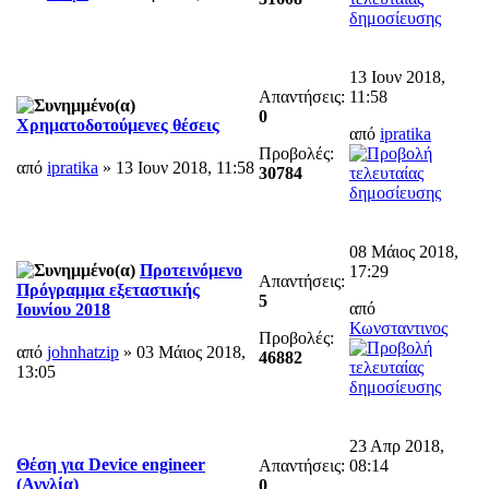
13 Ιουν 2018,
Απαντήσεις:
11:58
0
Χρηματοδοτούμενες θέσεις
από
ipratika
Προβολές:
από
ipratika
» 13 Ιουν 2018, 11:58
30784
08 Μάιος 2018,
Προτεινόμενο
17:29
Απαντήσεις:
Πρόγραμμα εξεταστικής
5
από
Ιουνίου 2018
Κωνσταντινος
Προβολές:
από
johnhatzip
» 03 Μάιος 2018,
46882
13:05
23 Απρ 2018,
Θέση για Device engineer
Απαντήσεις:
08:14
(Αγγλία)
0