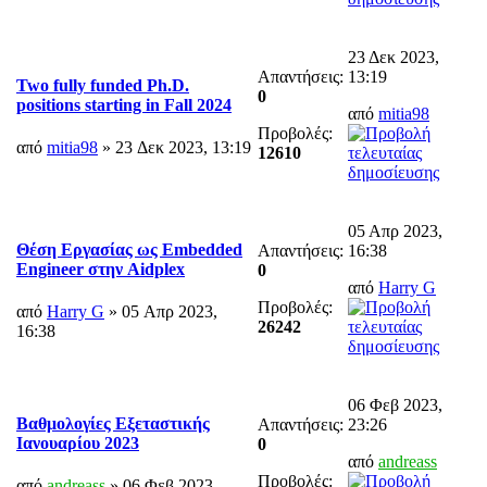
23 Δεκ 2023,
Απαντήσεις:
13:19
Two fully funded Ph.D.
0
positions starting in Fall 2024
από
mitia98
Προβολές:
από
mitia98
» 23 Δεκ 2023, 13:19
12610
05 Απρ 2023,
Θέση Εργασίας ως Embedded
Απαντήσεις:
16:38
Engineer στην Aidplex
0
από
Harry G
Προβολές:
από
Harry G
» 05 Απρ 2023,
26242
16:38
06 Φεβ 2023,
Βαθμολογίες Εξεταστικής
Απαντήσεις:
23:26
Ιανουαρίου 2023
0
από
andreass
Προβολές:
από
andreass
» 06 Φεβ 2023,