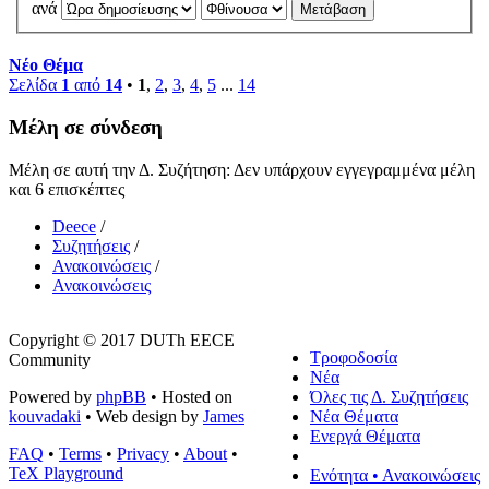
ανά
Νέο Θέμα
Σελίδα
1
από
14
•
1
,
2
,
3
,
4
,
5
...
14
Μέλη σε σύνδεση
Μέλη σε αυτή την Δ. Συζήτηση: Δεν υπάρχουν εγγεγραμμένα μέλη
και 6 επισκέπτες
Deece
/
Συζητήσεις
/
Ανακοινώσεις
/
Ανακοινώσεις
Copyright © 2017 DUTh EECE
Τροφοδοσία
Community
Νέα
Powered by
phpBB
• Hosted on
Όλες τις Δ. Συζητήσεις
kouvadaki
• Web design by
James
Νέα Θέματα
Ενεργά Θέματα
FAQ
•
Terms
•
Privacy
•
About
•
TeX Playground
Ενότητα • Ανακοινώσεις