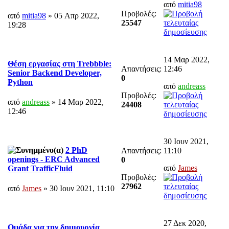
από
mitia98
Προβολές:
από
mitia98
» 05 Απρ 2022,
25547
19:28
14 Μαρ 2022,
Θέση εργασίας στη Trebbble:
Απαντήσεις:
12:46
Senior Backend Developer,
0
Python
από
andreass
Προβολές:
από
andreass
» 14 Μαρ 2022,
24408
12:46
30 Ιουν 2021,
2 PhD
Απαντήσεις:
11:10
openings - ERC Advanced
0
από
James
Grant TrafficFluid
Προβολές:
27962
από
James
» 30 Ιουν 2021, 11:10
27 Δεκ 2020,
Ομάδα για την δημιουργία