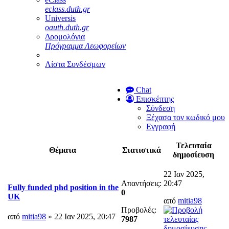
eclass.duth.gr
Universis
oauth.duth.gr
Δρομολόγια
Πρόγραμμα Λεωφορείων
Λίστα Συνδέσμων
Chat
Επισκέπτης
Σύνδεση
Ξέχασα τον κωδικό μου
Εγγραφή
Τελευταία
Θέματα
Στατιστικά
δημοσίευση
22 Ιαν 2025,
Απαντήσεις:
20:47
Fully funded phd position in the
0
UK
από
mitia98
Προβολές:
από
mitia98
» 22 Ιαν 2025, 20:47
7987