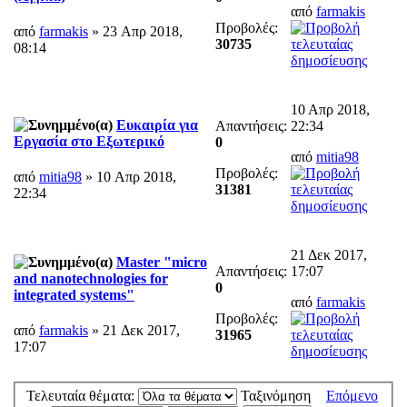
από
farmakis
Προβολές:
από
farmakis
» 23 Απρ 2018,
30735
08:14
10 Απρ 2018,
Ευκαιρία για
Απαντήσεις:
22:34
Εργασία στο Εξωτερικό
0
από
mitia98
Προβολές:
από
mitia98
» 10 Απρ 2018,
31381
22:34
21 Δεκ 2017,
Master "micro
Απαντήσεις:
17:07
and nanotechnologies for
0
integrated systems"
από
farmakis
Προβολές:
από
farmakis
» 21 Δεκ 2017,
31965
17:07
Τελευταία θέματα:
Ταξινόμηση
Επόμενο