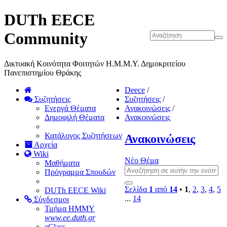
DUTh EECE
Community
Δικτυακή Κοινότητα Φοιτητών Η.Μ.Μ.Υ. Δημοκριτείου
Πανεπιστημίου Θράκης
Deece
/
Συζητήσεις
Συζητήσεις
/
Ενεργά Θέματα
Ανακοινώσεις
/
Δημοφιλή Θέματα
Ανακοινώσεις
Κατάλογος Συζητήσεων
Ανακοινώσεις
Αρχεία
Wiki
Νέο Θέμα
Μαθήματα
Πρόγραμμα Σπουδών
Σελίδα
1
από
14
•
1
,
2
,
3
,
4
,
5
DUTh EECE Wiki
...
14
Σύνδεσμοι
Τμήμα ΗΜΜΥ
www.ee.duth.gr
eClass