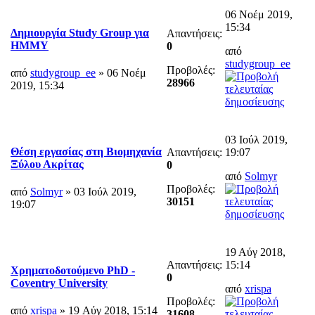
06 Νοέμ 2019,
15:34
Δημιουργία Study Group για
Απαντήσεις:
ΗΜΜΥ
0
από
studygroup_ee
Προβολές:
από
studygroup_ee
» 06 Νοέμ
28966
2019, 15:34
03 Ιούλ 2019,
Θέση εργασίας στη Βιομηχανία
Απαντήσεις:
19:07
Ξύλου Ακρίτας
0
από
Solmyr
Προβολές:
από
Solmyr
» 03 Ιούλ 2019,
30151
19:07
19 Αύγ 2018,
Απαντήσεις:
15:14
Χρηματοδοτούμενο PhD -
0
Coventry University
από
xrispa
Προβολές:
από
xrispa
» 19 Αύγ 2018, 15:14
31608