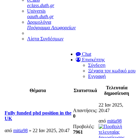
eclass.duth.gr
Universis
oauth.duth.gr
Δρομολόγια
Πρόγραμμα Λεωφορείων
Λίστα Συνδέσμων
Chat
Επισκέπτης
Σύνδεση
Ξέχασα τον κωδικό μου
Εγγραφή
Τελευταία
Θέματα
Στατιστικά
δημοσίευση
22 Ιαν 2025,
Απαντήσεις:
20:47
Fully funded phd position in the
0
UK
από
mitia98
Προβολές:
από
mitia98
» 22 Ιαν 2025, 20:47
7961