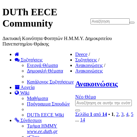
DUTh EECE
Community
Δικτυακή Κοινότητα Φοιτητών Η.Μ.Μ.Υ. Δημοκριτείου
Πανεπιστημίου Θράκης
Deece
/
Συζητήσεις
Συζητήσεις
/
Ενεργά Θέματα
Ανακοινώσεις
/
Δημοφιλή Θέματα
Ανακοινώσεις
Κατάλογος Συζητήσεων
Ανακοινώσεις
Αρχεία
Wiki
Νέο Θέμα
Μαθήματα
Πρόγραμμα Σπουδών
Σελίδα
1
από
14
•
1
,
2
,
3
,
4
,
5
DUTh EECE Wiki
...
14
Σύνδεσμοι
Τμήμα ΗΜΜΥ
www.ee.duth.gr
eClass