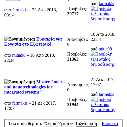
από
farmakis
Προβολές:
από
farmakis
» 23 Απρ 2018,
30717
08:14
10 Απρ 2018,
Ευκαιρία για
Απαντήσεις:
22:34
Εργασία στο Εξωτερικό
0
από
mitia98
Προβολές:
από
mitia98
» 10 Απρ 2018,
31363
22:34
21 Δεκ 2017,
Master "micro
Απαντήσεις:
17:07
and nanotechnologies for
0
integrated systems"
από
farmakis
Προβολές:
από
farmakis
» 21 Δεκ 2017,
31944
17:07
Τελευταία θέματα:
Ταξινόμηση
Επόμενο