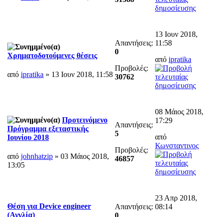
13 Ιουν 2018,
Απαντήσεις:
11:58
0
Χρηματοδοτούμενες θέσεις
από
ipratika
Προβολές:
από
ipratika
» 13 Ιουν 2018, 11:58
30762
08 Μάιος 2018,
Προτεινόμενο
17:29
Απαντήσεις:
Πρόγραμμα εξεταστικής
5
από
Ιουνίου 2018
Κωνσταντινος
Προβολές:
από
johnhatzip
» 03 Μάιος 2018,
46857
13:05
23 Απρ 2018,
Θέση για Device engineer
Απαντήσεις:
08:14
(Αγγλία)
0