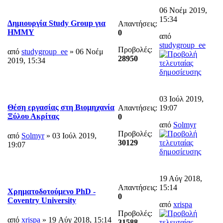
06 Νοέμ 2019,
15:34
Δημιουργία Study Group για
Απαντήσεις:
ΗΜΜΥ
0
από
studygroup_ee
Προβολές:
από
studygroup_ee
» 06 Νοέμ
28950
2019, 15:34
03 Ιούλ 2019,
Θέση εργασίας στη Βιομηχανία
Απαντήσεις:
19:07
Ξύλου Ακρίτας
0
από
Solmyr
Προβολές:
από
Solmyr
» 03 Ιούλ 2019,
30129
19:07
19 Αύγ 2018,
Απαντήσεις:
15:14
Χρηματοδοτούμενο PhD -
0
Coventry University
από
xrispa
Προβολές:
από
xrispa
» 19 Αύγ 2018, 15:14
31588