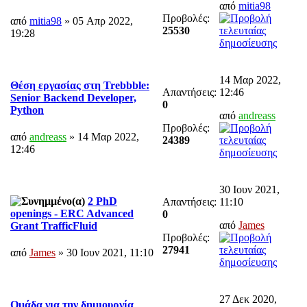
από
mitia98
Προβολές:
από
mitia98
» 05 Απρ 2022,
25530
19:28
14 Μαρ 2022,
Θέση εργασίας στη Trebbble:
Απαντήσεις:
12:46
Senior Backend Developer,
0
Python
από
andreass
Προβολές:
από
andreass
» 14 Μαρ 2022,
24389
12:46
30 Ιουν 2021,
2 PhD
Απαντήσεις:
11:10
openings - ERC Advanced
0
από
James
Grant TrafficFluid
Προβολές:
27941
από
James
» 30 Ιουν 2021, 11:10
27 Δεκ 2020,
Ομάδα για την δημιουργία