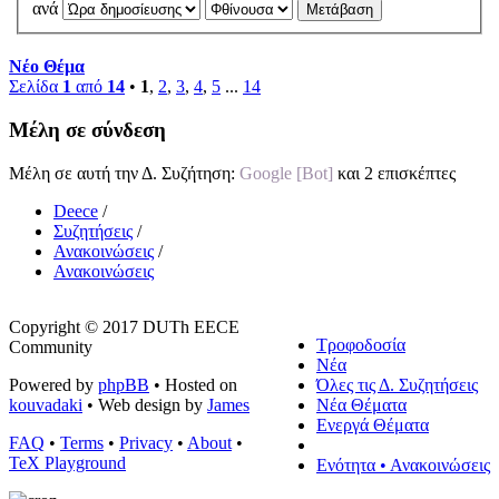
ανά
Νέο Θέμα
Σελίδα
1
από
14
•
1
,
2
,
3
,
4
,
5
...
14
Μέλη σε σύνδεση
Μέλη σε αυτή την Δ. Συζήτηση:
Google [Bot]
και 2 επισκέπτες
Deece
/
Συζητήσεις
/
Ανακοινώσεις
/
Ανακοινώσεις
Copyright © 2017 DUTh EECE
Τροφοδοσία
Community
Νέα
Powered by
phpBB
• Hosted on
Όλες τις Δ. Συζητήσεις
kouvadaki
• Web design by
James
Νέα Θέματα
Ενεργά Θέματα
FAQ
•
Terms
•
Privacy
•
About
•
TeX Playground
Ενότητα • Ανακοινώσεις