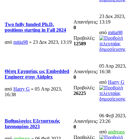
23 Δεκ 2023,
Απαντήσεις:
13:19
Two fully funded Ph.D.
0
positions starting in Fall 2024
από
mitia98
Προβολές:
από
mitia98
» 23 Δεκ 2023, 13:19
12589
05 Απρ 2023,
Θέση Εργασίας ως Embedded
Απαντήσεις:
16:38
Engineer στην Aidplex
0
από
Harry G
Προβολές:
από
Harry G
» 05 Απρ 2023,
26225
16:38
06 Φεβ 2023,
Βαθμολογίες Εξεταστικής
Απαντήσεις:
23:26
Ιανουαρίου 2023
0
από
andreass
Προβολές:
από
andreass
» 06 Φεβ 2023,