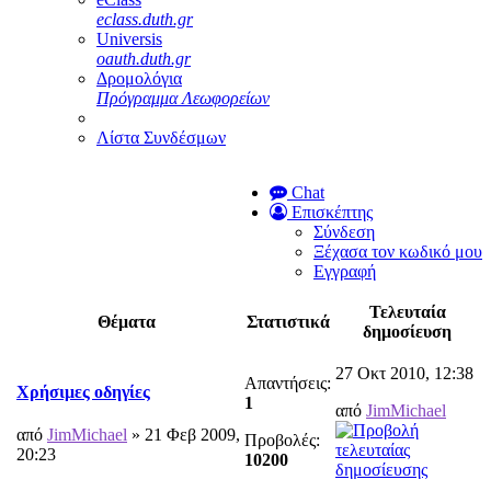
eclass.duth.gr
Universis
oauth.duth.gr
Δρομολόγια
Πρόγραμμα Λεωφορείων
Λίστα Συνδέσμων
Chat
Επισκέπτης
Σύνδεση
Ξέχασα τον κωδικό μου
Εγγραφή
Τελευταία
Θέματα
Στατιστικά
δημοσίευση
27 Οκτ 2010, 12:38
Απαντήσεις:
Χρήσιμες οδηγίες
1
από
JimMichael
από
JimMichael
» 21 Φεβ 2009,
Προβολές:
20:23
10200