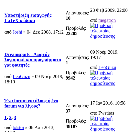
23 Φεβ 2009, 22:00
Απαντήσεις:
Υποστήριξη εισαγωγής
10
από
megatron
LaTeX κώδικα
Προβολές:
από
Joshi
» 04 Δεκ 2008, 17:12
22205
09 Νοέμ 2019,
Dreamspark - Δωρεάν
Απαντήσεις:
19:17
λογισμικό και προγράμματα
1
για φοιτητές
από
LeoGuzu
Προβολές:
από
LeoGuzu
» 09 Νοέμ 2019,
9942
18:19
Ένα forum για όλους ή ένα
17 Ιαν 2016, 10:58
Απαντήσεις:
forum για λίγους?
37
από Fwstiras
1
,
2
,
3
Προβολές:
48107
από
tolstoi
» 06 Απρ 2013,