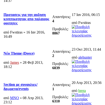
14:37
17 Ιαν 2016, 06:15
Προτασεις για την αυξηση
Απαντήσεις:
κινητικοτητας απο παλαιους
4
από Fwstiras
φοιτητες
Προβολές:
από Fwstiras » 16 Ιαν 2016,
8867
16:49
23 Οκτ 2013, 11:44
Απαντήσεις:
Νέο Theme (Deece)
2
από
alehunter
από
James
» 28 Φεβ 2013,
Προβολές:
18:12
6839
20 Απρ 2013, 20:56
Section με συναυλιες/
Απαντήσεις:
δρωμενα/events
1
από
brera
Προβολές:
από
MNO
» 08 Απρ 2013,
6310
23:12