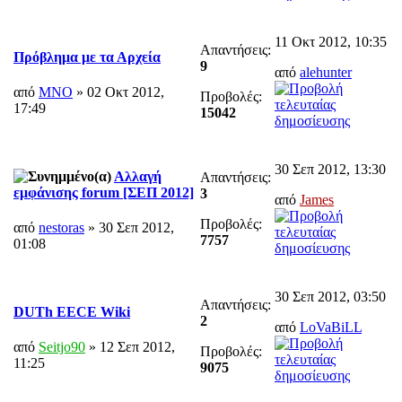
11 Οκτ 2012, 10:35
Απαντήσεις:
Πρόβλημα με τα Αρχεία
9
από
alehunter
από
MNO
» 02 Οκτ 2012,
Προβολές:
17:49
15042
30 Σεπ 2012, 13:30
Αλλαγή
Απαντήσεις:
εμφάνισης forum [ΣΕΠ 2012]
3
από
James
Προβολές:
από
nestoras
» 30 Σεπ 2012,
7757
01:08
30 Σεπ 2012, 03:50
Απαντήσεις:
DUTh EECE Wiki
2
από
LoVaBiLL
από
Seitjo90
» 12 Σεπ 2012,
Προβολές:
11:25
9075