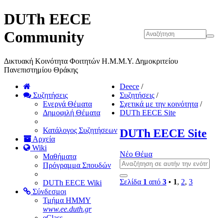
DUTh EECE
Community
Δικτυακή Κοινότητα Φοιτητών Η.Μ.Μ.Υ. Δημοκριτείου
Πανεπιστημίου Θράκης
Deece
/
Συζητήσεις
Συζητήσεις
/
Ενεργά Θέματα
Σχετικά με την κοινότητα
/
Δημοφιλή Θέματα
DUTh EECE Site
Κατάλογος Συζητήσεων
DUTh EECE Site
Αρχεία
Wiki
Νέο Θέμα
Μαθήματα
Πρόγραμμα Σπουδών
Σελίδα
1
από
3
•
1
,
2
,
3
DUTh EECE Wiki
Σύνδεσμοι
Τμήμα ΗΜΜΥ
www.ee.duth.gr
eClass