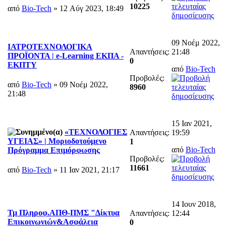
10225
από
Bio-Tech
» 12 Αύγ 2023, 18:49
09 Νοέμ 2022,
ΙΑΤΡΟΤΕΧΝΟΛΟΓΙΚΑ
Απαντήσεις:
21:48
ΠΡΟΪΟΝΤΑ | e-Learning ΕΚΠΑ -
0
ΕΚΠΤΥ
από
Bio-Tech
Προβολές:
από
Bio-Tech
» 09 Νοέμ 2022,
8960
21:48
15 Ιαν 2021,
«ΤΕΧΝΟΛΟΓΙΕΣ
Απαντήσεις:
19:59
ΥΓΕΙΑΣ» | Μοριοδοτούμενο
1
από
Bio-Tech
Πρόγραμμα Επιμόρφωσης
Προβολές:
11661
από
Bio-Tech
» 11 Ιαν 2021, 21:17
14 Ιουν 2018,
Τμ Πληροφ.ΑΠΘ-ΠΜΣ "Δίκτυα
Απαντήσεις:
12:44
Επικοινωνιών&Ασφάλεια
0