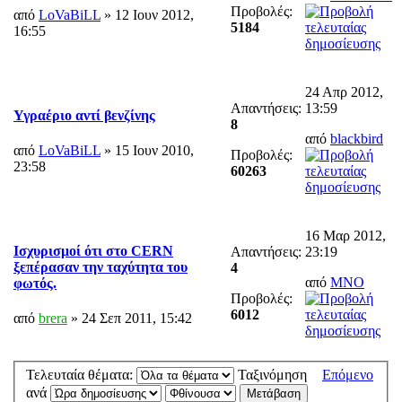
Προβολές:
από
LoVaBiLL
» 12 Ιουν 2012,
5184
16:55
24 Απρ 2012,
Απαντήσεις:
13:59
Υγραέριο αντί βενζίνης
8
από
blackbird
από
LoVaBiLL
» 15 Ιουν 2010,
Προβολές:
23:58
60263
16 Μαρ 2012,
Ισχυρισμοί ότι στο CERN
Απαντήσεις:
23:19
ξεπέρασαν την ταχύτητα του
4
από
MNO
φωτός.
Προβολές:
6012
από
brera
» 24 Σεπ 2011, 15:42
Τελευταία θέματα:
Ταξινόμηση
Επόμενο
ανά