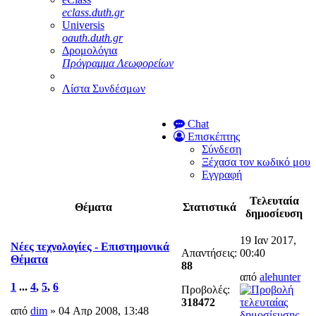
eclass.duth.gr
Universis
oauth.duth.gr
Δρομολόγια
Πρόγραμμα Λεωφορείων
Λίστα Συνδέσμων
Chat
Επισκέπτης
Σύνδεση
Ξέχασα τον κωδικό μου
Εγγραφή
Τελευταία
Θέματα
Στατιστικά
δημοσίευση
19 Ιαν 2017,
Νέες τεχνολογίες - Επιστημονικά
Απαντήσεις:
00:40
Θέματα
88
από
alehunter
1
...
4
,
5
,
6
Προβολές:
318472
από
dim
» 04 Απρ 2008, 13:48