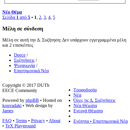
Νέο Θέμα
Σελίδα
1
από
5
•
1
,
2
,
3
,
4
,
5
Μέλη σε σύνδεση
Μέλη σε αυτή την Δ. Συζήτηση: Δεν υπάρχουν εγγεγραμμένα μέλη
και 2 επισκέπτες
Deece
/
Συζητήσεις
/
Ψυχαγωγία
/
Επιστημονικά Νέα
Copyright © 2017 DUTh
Τροφοδοσία
EECE Community
Νέα
Powered by
phpBB
• Hosted on
Όλες τις Δ. Συζητήσεις
kouvadaki
• Web design by
Νέα Θέματα
James
Ενεργά Θέματα
FAQ
•
Terms
•
Privacy
•
About
Ενότητα • Επιστημονικά Νέα
•
TeX Playground