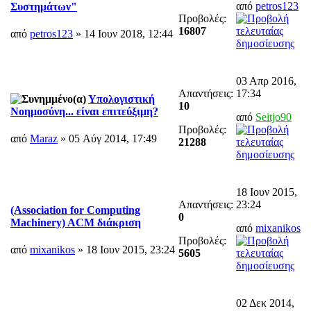
από
petros123
Συστημάτων"
Προβολές:
16807
από
petros123
» 14 Ιουν 2018, 12:44
03 Απρ 2016,
Απαντήσεις:
17:34
Υπολογιστική
10
Νοημοσύνη... είναι επιτεύξιμη?
από
Seitjo90
Προβολές:
από
Maraz
» 05 Αύγ 2014, 17:49
21288
18 Ιουν 2015,
Απαντήσεις:
23:24
(Association for Computing
0
Machinery) ACM διάκριση
από
mixanikos
Προβολές:
από
mixanikos
» 18 Ιουν 2015, 23:24
5605
02 Δεκ 2014,