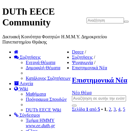
DUTh EECE
Community
Δικτυακή Κοινότητα Φοιτητών Η.Μ.Μ.Υ. Δημοκριτείου
Πανεπιστημίου Θράκης
Deece
/
Συζητήσεις
Συζητήσεις
/
Ενεργά Θέματα
Ψυχαγωγία
/
Δημοφιλή Θέματα
Επιστημονικά Νέα
Κατάλογος Συζητήσεων
Επιστημονικά Νέα
Αρχεία
Wiki
Νέο Θέμα
Μαθήματα
Πρόγραμμα Σπουδών
Σελίδα
1
από
5
•
1
,
2
,
3
,
4
,
5
DUTh EECE Wiki
Σύνδεσμοι
Τμήμα ΗΜΜΥ
www.ee.duth.gr
eClass