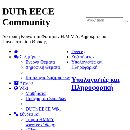
DUTh EECE
Community
Δικτυακή Κοινότητα Φοιτητών Η.Μ.Μ.Υ. Δημοκριτείου
Πανεπιστημίου Θράκης
Deece
/
Συζητήσεις
Συζητήσεις
/
Ενεργά Θέματα
Υπολογιστές και
Δημοφιλή Θέματα
Πληροφορική
Κατάλογος Συζητήσεων
Υπολογιστές και
Αρχεία
Πληροφορική
Wiki
Μαθήματα
Πρόγραμμα Σπουδών
DUTh EECE Wiki
Σύνδεσμοι
Τμήμα ΗΜΜΥ
www.ee.duth.gr
eClass