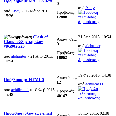
Πρόβλημα με MATLAB-fft
0
από
Andy
από
Andy
» 05 Μάιος 2015,
Προβολές:
15:26
12888
21 Απρ 2015, 10:54
Clash of
Απαντήσεις:
Clans - ελληνική κλαν
0
από
alehunter
#9G902G20
Προβολές:
από
alehunter
» 21 Απρ 2015,
18062
10:54
19 Φεβ 2015, 14:38
Απαντήσεις:
Πρόβλημα με HTML 5
12
από
achilleas11
από
achilleas11
» 18 Φεβ 2015,
Προβολές:
15:48
40147
18 Ιαν 2015, 02:38
Προώθηση όλων των email
Απαντήσεις: