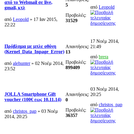
από το Webmail σε live,
5
από
Leopold
gmail, κτλ
Προβολές:
από
Leopold
» 17 Ιαν 2015,
31529
22:22
17 Νοέμ 2014,
Πρόβλημα με μπλε οθόνη
Απαντήσεις:
21:49
(Kernel_Data_Inpage_Error)
13
από
brera
Προβολές:
από
alehunter
» 02 Νοέμ 2014,
899409
23:52
03 Νοέμ 2014,
JOLLA Smartphone Gift
Απαντήσεις:
20:25
voucher (100€ εως 10.11.14)
0
από
christos_pap
Προβολές:
από
christos_pap
» 03 Νοέμ
36357
2014, 20:25