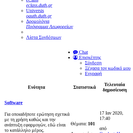
eclass.duth.gr
Universis
oauth.duth.gr
Δρομολόγια
Πρόγραμμα Λεωφορείων
Λίστα Συνδέσμων
Chat
Επισκέπτης
Σύνδεση
Ξέχασα τον κωδικό μου
Εγγραφή
Τελευταία
Ενότητα
Στατιστικά
δημοσίευση
Software
17 Ιαν 2020,
Για οποιαδήποτε ερώτηση σχετικά
17:40
με τη χρήση καθώς και την
Θέματα:
101
ανάπτυξη εφαρμογών, εδώ είναι
από
το κατάλληλο μέρος.