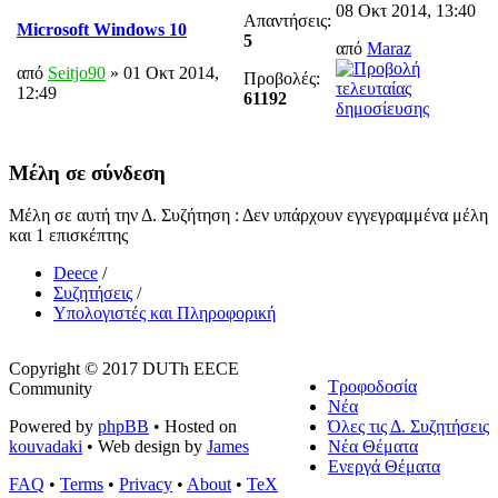
08 Οκτ 2014, 13:40
Απαντήσεις:
Microsoft Windows 10
5
από
Maraz
από
Seitjo90
» 01 Οκτ 2014,
Προβολές:
12:49
61192
Μέλη σε σύνδεση
Μέλη σε αυτή την Δ. Συζήτηση : Δεν υπάρχουν εγγεγραμμένα μέλη
και 1 επισκέπτης
Deece
/
Συζητήσεις
/
Υπολογιστές και Πληροφορική
Copyright © 2017 DUTh EECE
Τροφοδοσία
Community
Νέα
Powered by
phpBB
• Hosted on
Όλες τις Δ. Συζητήσεις
kouvadaki
• Web design by
James
Νέα Θέματα
Ενεργά Θέματα
FAQ
•
Terms
•
Privacy
•
About
•
TeX