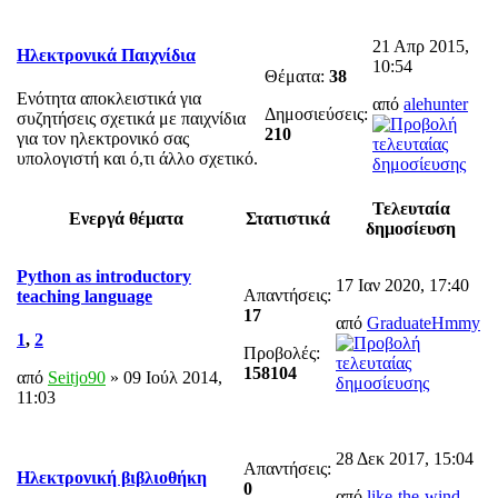
21 Απρ 2015,
Ηλεκτρονικά Παιχνίδια
10:54
Θέματα:
38
Ενότητα αποκλειστικά για
από
alehunter
Δημοσιεύσεις:
συζητήσεις σχετικά με παιχνίδια
210
για τον ηλεκτρονικό σας
υπολογιστή και ό,τι άλλο σχετικό.
Τελευταία
Ενεργά θέματα
Στατιστικά
δημοσίευση
Python as introductory
17 Ιαν 2020, 17:40
Απαντήσεις:
teaching language
17
από
GraduateHmmy
1
,
2
Προβολές:
158104
από
Seitjo90
» 09 Ιούλ 2014,
11:03
28 Δεκ 2017, 15:04
Απαντήσεις:
Ηλεκτρονική βιβλιοθήκη
0
από
like-the-wind