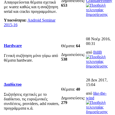
Δημοσιεύσεις:
GraduateHmmy
Απαγορεύονται θέματα σχετικά
653
με warez καθώς και η αναζήτηση
serial και cracks προγραμμάτων.
Υποενότητα:
Android Seminar
2015-16
08 Νοέμ 2016,
00:31
Hardware
Θέματα:
64
από
BillB
Δημοσιεύσεις:
Γενική συζήτηση μόνο γύρω από
538
θέματα hardware.
28 Δεκ 2017,
Διαδίκτυο
15:04
Θέματα:
40
από
like-the-
Συζητήσεις σχετικές με το
Δημοσιεύσεις:
wind
διαδίκτυο, τις ευρυζωνικές
279
συνδέσεις, providers, adsl routers,
προγράμματα κ.ά.