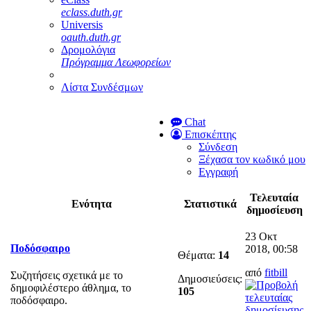
eclass.duth.gr
Universis
oauth.duth.gr
Δρομολόγια
Πρόγραμμα Λεωφορείων
Λίστα Συνδέσμων
Chat
Επισκέπτης
Σύνδεση
Ξέχασα τον κωδικό μου
Εγγραφή
Τελευταία
Ενότητα
Στατιστικά
δημοσίευση
23 Οκτ
Ποδόσφαιρο
2018, 00:58
Θέματα:
14
από
fitbill
Συζητήσεις σχετικά με το
Δημοσιεύσεις:
δημοφιλέστερο άθλημα, το
105
ποδόσφαιρο.