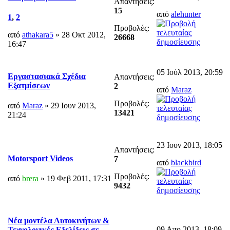
Απαντήσεις:
15
από
alehunter
1
,
2
Προβολές:
από
athakara5
» 28 Οκτ 2012,
26668
16:47
05 Ιούλ 2013, 20:59
Εργαστασιακά Σχέδια
Απαντήσεις:
Εξατμίσεων
2
από
Maraz
Προβολές:
από
Maraz
» 29 Ιουν 2013,
13421
21:24
23 Ιουν 2013, 18:05
Απαντήσεις:
Motorsport Videos
7
από
blackbird
Προβολές:
από
brera
» 19 Φεβ 2011, 17:31
9432
Νέα μοντέλα Αυτοκινήτων &
09 Απρ 2013, 18:09
Τεχνολογικές Εξελίξεις σε