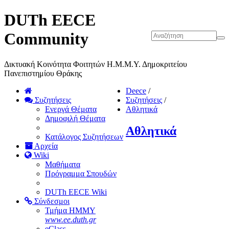
DUTh EECE
Community
Δικτυακή Κοινότητα Φοιτητών Η.Μ.Μ.Υ. Δημοκριτείου
Πανεπιστημίου Θράκης
Deece
/
Συζητήσεις
Συζητήσεις
/
Ενεργά Θέματα
Αθλητικά
Δημοφιλή Θέματα
Αθλητικά
Κατάλογος Συζητήσεων
Αρχεία
Wiki
Μαθήματα
Πρόγραμμα Σπουδών
DUTh EECE Wiki
Σύνδεσμοι
Τμήμα ΗΜΜΥ
www.ee.duth.gr
eClass