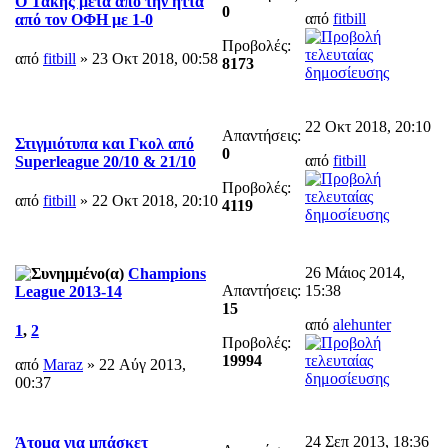
Ο Τάκης μετά από την ήττα
0
από
fitbill
από τον ΟΦΗ με 1-0
Προβολές:
από
fitbill
» 23 Οκτ 2018, 00:58
8173
22 Οκτ 2018, 20:10
Απαντήσεις:
Στιγμιότυπα και Γκολ από
0
από
fitbill
Superleague 20/10 & 21/10
Προβολές:
από
fitbill
» 22 Οκτ 2018, 20:10
4119
26 Μάιος 2014,
Champions
Απαντήσεις:
15:38
League 2013-14
15
από
alehunter
1
,
2
Προβολές:
19994
από
Maraz
» 22 Αύγ 2013,
00:37
24 Σεπ 2013, 18:36
Άτομα για μπάσκετ