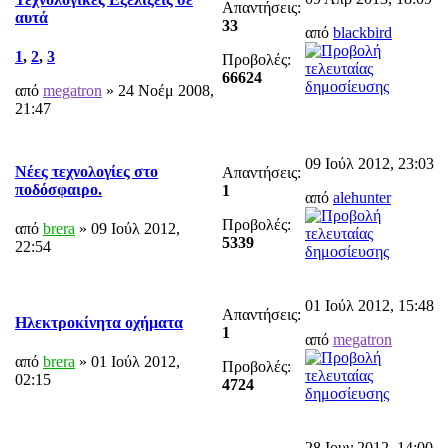
Απαντήσεις:
αυτά
33
από
blackbird
1
,
2
,
3
Προβολές:
66624
από
megatron
» 24 Νοέμ 2008,
21:47
09 Ιούλ 2012, 23:03
Νέες τεχνολογίες στο
Απαντήσεις:
ποδόσφαιρο.
1
από
alehunter
Προβολές:
από
brera
» 09 Ιούλ 2012,
5339
22:54
01 Ιούλ 2012, 15:48
Απαντήσεις:
Hλεκτροκίνητα οχήματα
1
από
megatron
από
brera
» 01 Ιούλ 2012,
Προβολές:
02:15
4724
28 Ιουν 2012, 14:00