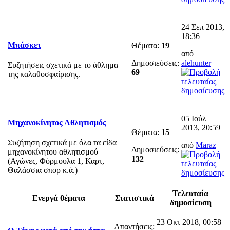
24 Σεπ 2013,
18:36
Μπάσκετ
Θέματα:
19
από
Δημοσιεύσεις:
alehunter
Συζητήσεις σχετικά με το άθλημα
69
της καλαθοσφαίρισης.
05 Ιούλ
Μηχανοκίνητος Αθλητισμός
2013, 20:59
Θέματα:
15
Συζήτηση σχετικά με όλα τα είδα
από
Maraz
Δημοσιεύσεις:
μηχανοκίνητου αθλητισμού
132
(Αγώνες, Φόρμουλα 1, Καρτ,
Θαλάσσια σπορ κ.ά.)
Τελευταία
Ενεργά θέματα
Στατιστικά
δημοσίευση
23 Οκτ 2018, 00:58
Απαντήσεις: