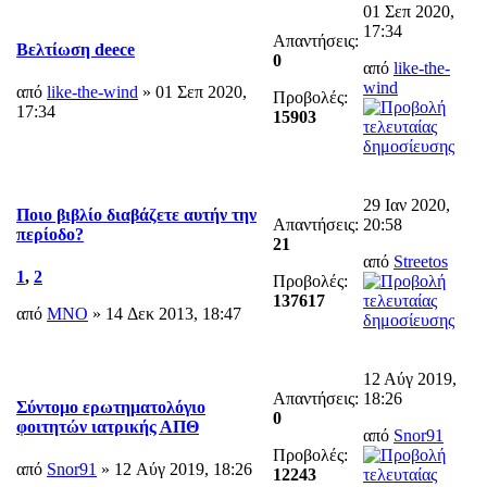
01 Σεπ 2020,
17:34
Απαντήσεις:
Βελτίωση deece
0
από
like-the-
wind
από
like-the-wind
» 01 Σεπ 2020,
Προβολές:
17:34
15903
29 Ιαν 2020,
Ποιο βιβλίο διαβάζετε αυτήν την
Απαντήσεις:
20:58
περίοδο?
21
από
Streetos
1
,
2
Προβολές:
137617
από
MNO
» 14 Δεκ 2013, 18:47
12 Αύγ 2019,
Απαντήσεις:
18:26
Σύντομο ερωτηματολόγιο
0
φοιτητών ιατρικής ΑΠΘ
από
Snor91
Προβολές:
από
Snor91
» 12 Αύγ 2019, 18:26
12243