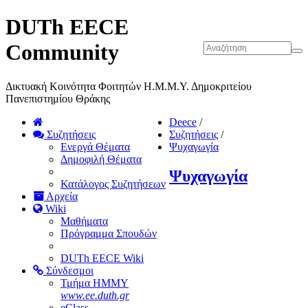
DUTh EECE
Community
Δικτυακή Κοινότητα Φοιτητών Η.Μ.Μ.Υ. Δημοκριτείου
Πανεπιστημίου Θράκης
Deece
/
Συζητήσεις
Συζητήσεις
/
Ενεργά Θέματα
Ψυχαγωγία
Δημοφιλή Θέματα
Ψυχαγωγία
Κατάλογος Συζητήσεων
Αρχεία
Wiki
Μαθήματα
Πρόγραμμα Σπουδών
DUTh EECE Wiki
Σύνδεσμοι
Τμήμα ΗΜΜΥ
www.ee.duth.gr
eClass