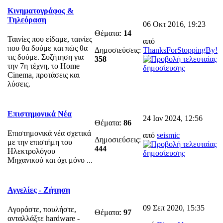
Κινηματογράφος &
Τηλεόραση
06 Οκτ 2016, 19:23
Θέματα:
14
Ταινίες που είδαμε, ταινίες
από
που θα δούμε και πώς θα
Δημοσιεύσεις:
ThanksForStoppingBy!
τις δούμε. Συζήτηση για
358
την 7η τέχνη, το Home
Cinema, προτάσεις και
λύσεις.
Επιστημονικά Νέα
24 Ιαν 2024, 12:56
Θέματα:
86
Επιστημονικά νέα σχετικά
από
seismic
Δημοσιεύσεις:
με την επιστήμη του
444
Ηλεκτρολόγου
Μηχανικού και όχι μόνο ...
Αγγελίες - Ζήτηση
09 Σεπ 2020, 15:35
Αγοράστε, πουλήστε,
Θέματα:
97
ανταλλάξτε hardware -