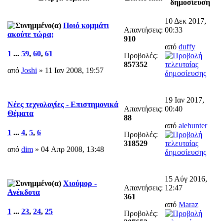
δημοσίευση
10 Δεκ 2017,
Ποιό κομμάτι
Απαντήσεις:
00:33
ακούτε τώρα;
910
από
duffy
1
...
59
,
60
,
61
Προβολές:
857352
από
Joshi
» 11 Ιαν 2008, 19:57
19 Ιαν 2017,
Νέες τεχνολογίες - Επιστημονικά
Απαντήσεις:
00:40
Θέματα
88
από
alehunter
1
...
4
,
5
,
6
Προβολές:
318529
από
dim
» 04 Απρ 2008, 13:48
15 Αύγ 2016,
Χιούμορ -
Απαντήσεις:
12:47
Ανέκδοτα
361
από
Maraz
1
...
23
,
24
,
25
Προβολές: