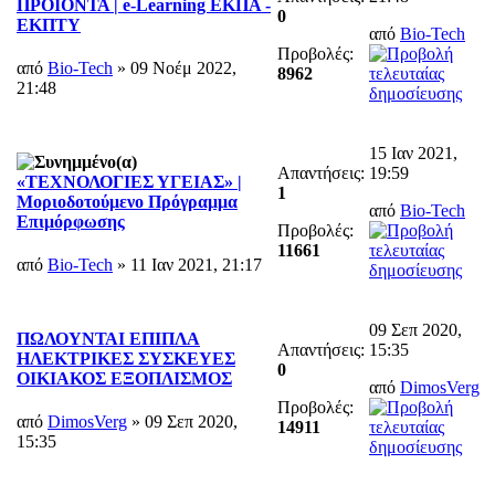
ΠΡΟΪΟΝΤΑ | e-Learning ΕΚΠΑ -
0
ΕΚΠΤΥ
από
Bio-Tech
Προβολές:
από
Bio-Tech
» 09 Νοέμ 2022,
8962
21:48
15 Ιαν 2021,
Απαντήσεις:
19:59
«ΤΕΧΝΟΛΟΓΙΕΣ ΥΓΕΙΑΣ» |
1
Μοριοδοτούμενο Πρόγραμμα
από
Bio-Tech
Επιμόρφωσης
Προβολές:
11661
από
Bio-Tech
» 11 Ιαν 2021, 21:17
09 Σεπ 2020,
ΠΩΛΟΥΝΤΑΙ ΕΠΙΠΛΑ
Απαντήσεις:
15:35
ΗΛΕΚΤΡΙΚΕΣ ΣΥΣΚΕΥΕΣ
0
ΟΙΚΙΑΚΟΣ ΕΞΟΠΛΙΣΜΟΣ
από
DimosVerg
Προβολές:
από
DimosVerg
» 09 Σεπ 2020,
14911
15:35