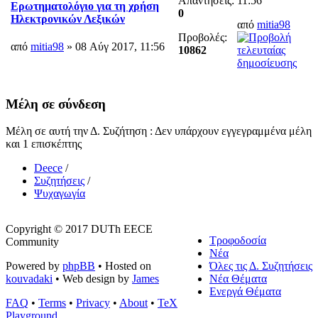
Απαντήσεις:
11:56
Ερωτηματολόγιο για τη χρήση
0
Ηλεκτρονικών Λεξικών
από
mitia98
Προβολές:
από
mitia98
» 08 Αύγ 2017, 11:56
10862
Μέλη σε σύνδεση
Μέλη σε αυτή την Δ. Συζήτηση : Δεν υπάρχουν εγγεγραμμένα μέλη
και 1 επισκέπτης
Deece
/
Συζητήσεις
/
Ψυχαγωγία
Copyright © 2017 DUTh EECE
Τροφοδοσία
Community
Νέα
Powered by
phpBB
• Hosted on
Όλες τις Δ. Συζητήσεις
kouvadaki
• Web design by
James
Νέα Θέματα
Ενεργά Θέματα
FAQ
•
Terms
•
Privacy
•
About
•
TeX
Playground