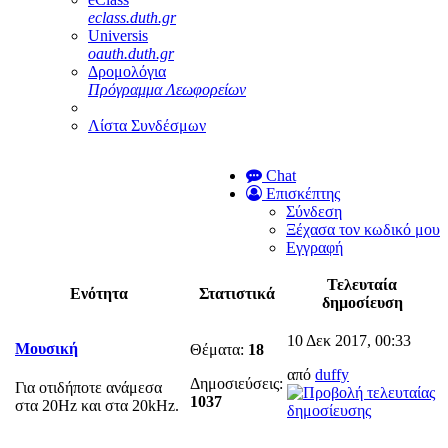
eclass.duth.gr
Universis
oauth.duth.gr
Δρομολόγια
Πρόγραμμα Λεωφορείων
Λίστα Συνδέσμων
Chat
Επισκέπτης
Σύνδεση
Ξέχασα τον κωδικό μου
Εγγραφή
Τελευταία
Ενότητα
Στατιστικά
δημοσίευση
10 Δεκ 2017, 00:33
Μουσική
Θέματα:
18
από
duffy
Δημοσιεύσεις:
Για οτιδήποτε ανάμεσα
1037
στα 20Hz και στα 20kHz.