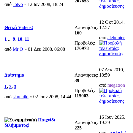
207653
από
JoKo
» 12 Ιαν 2008, 18:24
12 Οκτ 2014,
Απαντήσεις:
12:57
Θεϊκά Videos!
160
από
alehunter
1
...
9
,
10
,
11
Προβολές:
176978
από
Mr Q
» 01 Δεκ 2008, 06:08
07 Δεκ 2010,
Απαντήσεις:
18:59
Διάστημα
39
από
megatron
1
,
2
,
3
Προβολές:
115003
από
starchild
» 02 Ιουν 2008, 14:44
16 Ιουν 2025,
Παιχνίδι
Απαντήσεις:
19:29
διλήμματος!
225
από
anastach2