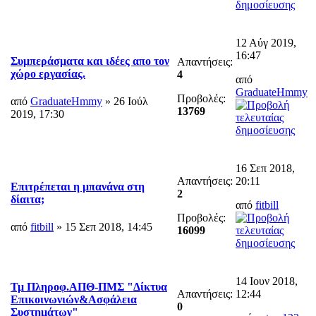
12 Αύγ 2019,
16:47
Συμπεράσματα και ιδέες απο τον
Απαντήσεις:
χώρο εργασίας.
4
από
GraduateHmmy
Προβολές:
από
GraduateHmmy
» 26 Ιούλ
13769
2019, 17:30
16 Σεπ 2018,
Απαντήσεις:
20:11
Επιτρέπεται η μπανάνα στη
2
δίαιτα;
από
fitbill
Προβολές:
από
fitbill
» 15 Σεπ 2018, 14:45
16099
14 Ιουν 2018,
Τμ Πληροφ.ΑΠΘ-ΠΜΣ "Δίκτυα
Απαντήσεις:
12:44
Επικοινωνιών&Ασφάλεια
0
Συστημάτων"