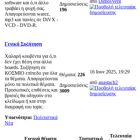
από
DimosVerg
software και ό,τι άλλο
Δημοσιεύσεις:
τραβάει η ψυχή σας.
196
Απαγορεύονται warez,
mp3 και ταινίες σε DiVX -
VCD - DVD-R.
Γενική Συζήτηση
Χαλαρή κουβέντα για ό,τι
δεν έχει θέση στα άλλα
boards. Συζήτηση σε
16 Ιουν 2025, 19:29
ΚΟΣΜΙΟ επίπεδο για όλα
Θέματα:
226
τα θέματα. Απαγορεύονται
από
anastach2
μόνο τα πολιτικά θέματα.
Δημοσιεύσεις:
Προσωπικές επιθέσεις και
3009
βρισιές θα οδηγούν στο
κλείδωμα ή και στην
διαγραφή του topic.
Υποενότητα:
Πολιτιστικά
Νέα
Τελευταία
Ενεργά θέματα
Στατιστικά