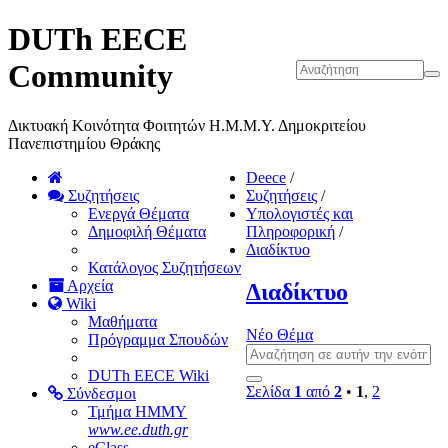
DUTh EECE
Community
Δικτυακή Κοινότητα Φοιτητών Η.Μ.Μ.Υ. Δημοκριτείου
Πανεπιστημίου Θράκης
Deece
/
Συζητήσεις
Συζητήσεις
/
Ενεργά Θέματα
Υπολογιστές και
Δημοφιλή Θέματα
Πληροφορική
/
Διαδίκτυο
Κατάλογος Συζητήσεων
Αρχεία
Διαδίκτυο
Wiki
Μαθήματα
Νέο Θέμα
Πρόγραμμα Σπουδών
DUTh EECE Wiki
Σελίδα
1
από
2
•
1
,
2
Σύνδεσμοι
Τμήμα ΗΜΜΥ
www.ee.duth.gr
eClass