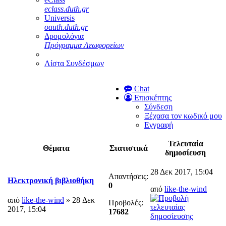
eclass.duth.gr
Universis
oauth.duth.gr
Δρομολόγια
Πρόγραμμα Λεωφορείων
Λίστα Συνδέσμων
Chat
Επισκέπτης
Σύνδεση
Ξέχασα τον κωδικό μου
Εγγραφή
Τελευταία
Θέματα
Στατιστικά
δημοσίευση
28 Δεκ 2017, 15:04
Απαντήσεις:
Ηλεκτρονική βιβλιοθήκη
0
από
like-the-wind
από
like-the-wind
» 28 Δεκ
Προβολές:
2017, 15:04
17682