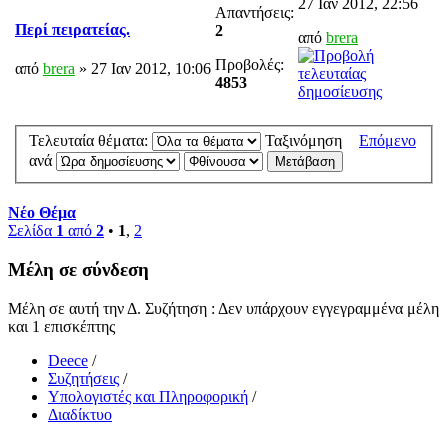
27 Ιαν 2012, 22:56
Απαντήσεις:
Περί πειρατείας.
2
από
brera
Προβολές:
από
brera
» 27 Ιαν 2012, 10:06
4853
Τελευταία θέματα:
Ταξινόμηση
Επόμενο
ανά
Νέο Θέμα
Σελίδα
1
από
2
•
1
,
2
Μέλη σε σύνδεση
Μέλη σε αυτή την Δ. Συζήτηση : Δεν υπάρχουν εγγεγραμμένα μέλη
και 1 επισκέπτης
Deece
/
Συζητήσεις
/
Υπολογιστές και Πληροφορική
/
Διαδίκτυο