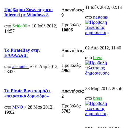
11 Ιούλ 2012, 02:18
Πρόβλημα Σύνδεσης στο
Απαντήσεις:
Internet με Windows 8
9
από
nestoras
Προβολές:
από
Seitjo90
» 10 Ιούλ 2012,
10806
14:57
02 Απρ 2012, 11:40
Το PirateBay στην
Απαντήσεις:
ΕΛΛΑΔΑ!!!
2
από
brera
Προβολές:
από
alehunter
» 01 Απρ 2012,
4965
23:00
28 Μαρ 2012, 20:56
Το Pirate Bay ετοιμάζει
Απαντήσεις:
«πειρατικό δορυφόρο»
2
από
brera
Προβολές:
από
MNO
» 28 Μαρ 2012,
5703
19:02