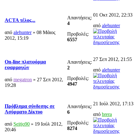
01 Οκτ 2012, 22:33
Απαντήσεις:
ACTA τέλος...
4
από
alehunter
από
alehunter
» 08 Μάιος
Προβολές:
2012, 15:19
6557
27 Σεπ 2012, 21:55
On-line πλατφόρμα
Απαντήσεις:
εφαρμογών
2
από
alehunter
Προβολές:
από
megatron
» 27 Σεπ 2012,
4947
19:28
21 Ιούλ 2012, 17:13
Πρόβλημα σύνδεσης σε
Απαντήσεις:
Ασύρματο Δίκτυο
6
από
brera
Προβολές:
από
Seitjo90
» 19 Ιούλ 2012,
8274
20:46