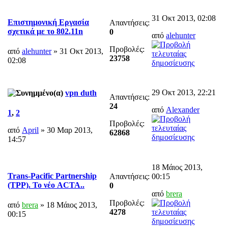
31 Οκτ 2013, 02:08
Επιστημονική Eργασία
Απαντήσεις:
σχετικά με το 802.11n
0
από
alehunter
Προβολές:
από
alehunter
» 31 Οκτ 2013,
23758
02:08
29 Οκτ 2013, 22:21
vpn duth
Απαντήσεις:
24
από
Alexander
1
,
2
Προβολές:
από
April
» 30 Μαρ 2013,
62868
14:57
18 Μάιος 2013,
Trans-Pacific Partnership
Απαντήσεις:
00:15
(TPP). To νέο ACTA..
0
από
brera
Προβολές:
από
brera
» 18 Μάιος 2013,
4278
00:15