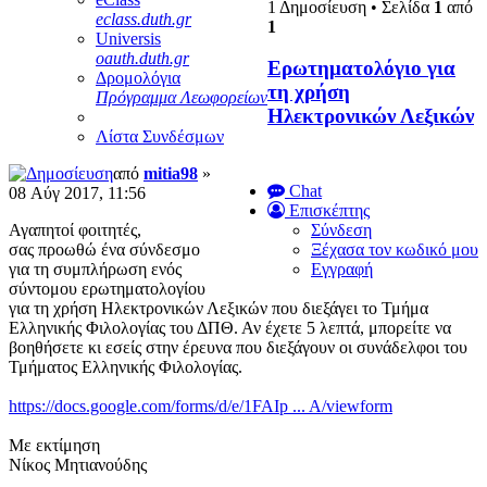
1 Δημοσίευση • Σελίδα
1
από
eclass.duth.gr
1
Universis
oauth.duth.gr
Ερωτηματολόγιο για
Δρομολόγια
τη χρήση
Πρόγραμμα Λεωφορείων
Ηλεκτρονικών Λεξικών
Λίστα Συνδέσμων
από
mitia98
»
Chat
08 Αύγ 2017, 11:56
Επισκέπτης
Αγαπητοί φοιτητές,
Σύνδεση
σας προωθώ ένα σύνδεσμο
Ξέχασα τον κωδικό μου
για τη συμπλήρωση ενός
Εγγραφή
σύντομου ερωτηματολογίου
για τη χρήση Ηλεκτρονικών Λεξικών που διεξάγει το Τμήμα
Ελληνικής Φιλολογίας του ΔΠΘ. Αν έχετε 5 λεπτά, μπορείτε να
βοηθήσετε κι εσείς στην έρευνα που διεξάγουν οι συνάδελφοι του
Τμήματος Ελληνικής Φιλολογίας.
https://docs.google.com/forms/d/e/1FAIp ... A/viewform
Με εκτίμηση
Νίκος Μητιανούδης