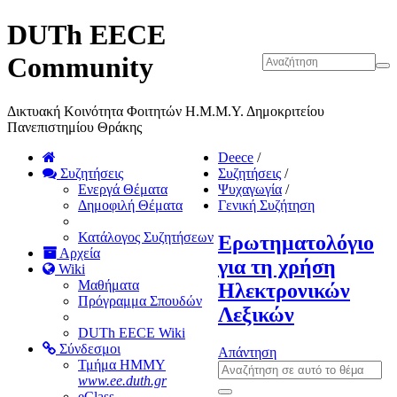
DUTh EECE
Community
Δικτυακή Κοινότητα Φοιτητών Η.Μ.Μ.Υ. Δημοκριτείου
Πανεπιστημίου Θράκης
Deece
/
Συζητήσεις
Συζητήσεις
/
Ενεργά Θέματα
Ψυχαγωγία
/
Δημοφιλή Θέματα
Γενική Συζήτηση
Κατάλογος Συζητήσεων
Ερωτηματολόγιο
Αρχεία
για τη χρήση
Wiki
Μαθήματα
Ηλεκτρονικών
Πρόγραμμα Σπουδών
Λεξικών
DUTh EECE Wiki
Σύνδεσμοι
Απάντηση
Τμήμα ΗΜΜΥ
www.ee.duth.gr
eClass