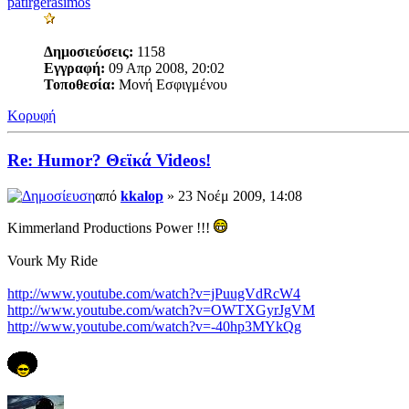
patirgerasimos
Δημοσιεύσεις:
1158
Εγγραφή:
09 Απρ 2008, 20:02
Τοποθεσία:
Μονή Εσφιγμένου
Κορυφή
Re: Humor? Θεϊκά Videos!
από
kkalop
» 23 Νοέμ 2009, 14:08
Kimmerland Productions Power !!!
Vourk My Ride
http://www.youtube.com/watch?v=jPuugVdRcW4
http://www.youtube.com/watch?v=OWTXGyrJgVM
http://www.youtube.com/watch?v=-40hp3MYkQg