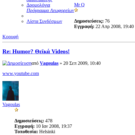
Mr Q
Δρομολόγια
Πρόγραμμα Λεωφορείων
Δημοσιεύσεις:
76
Λίστα Συνδέσμων
Εγγραφή:
22 Απρ 2008, 19:40
Κορυφή
Re: Humor? Θεϊκά Videos!
από
Vagoulas
» 20 Σεπ 2009, 10:40
www.youtube.com
Vagoulas
Δημοσιεύσεις:
478
Εγγραφή:
10 Ιαν 2008, 19:37
Τοποθεσία:
Helsinki