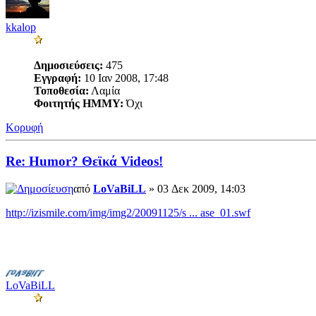
kkalop
Δημοσιεύσεις:
475
Εγγραφή:
10 Ιαν 2008, 17:48
Τοποθεσία:
Λαμία
Φοιτητής ΗΜΜΥ:
Όχι
Κορυφή
Re: Humor? Θεϊκά Videos!
από
LoVaBiLL
» 03 Δεκ 2009, 14:03
http://izismile.com/img/img2/20091125/s ... ase_01.swf
LoVaBiLL