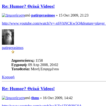
Re: Humor? Θεϊκά Videos!
από
patirgerasimos
» 15 Οκτ 2009, 21:23
http://www.youtube.com/watch?v=-x6VhNCKw5Q&feature=player
patirgerasimos
Δημοσιεύσεις:
1158
Εγγραφή:
09 Απρ 2008, 20:02
Τοποθεσία:
Μονή Εσφιγμένου
Κορυφή
Re: Humor? Θεϊκά Videos!
από
thms
» 16 Οκτ 2009, 14:42
http://www.youtube.com/watch?v=VZy1TONHC0A