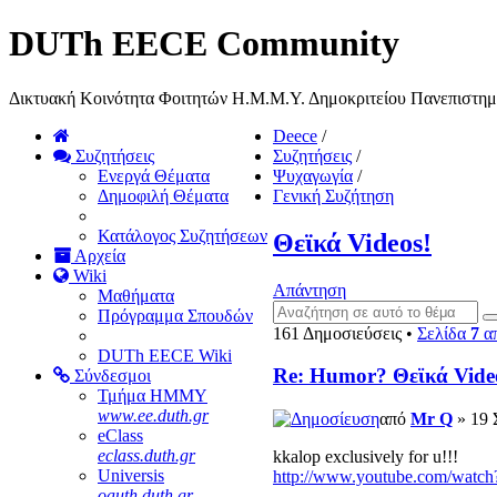
DUTh EECE Community
Δικτυακή Κοινότητα Φοιτητών Η.Μ.Μ.Υ. Δημοκριτείου Πανεπιστη
Deece
/
Συζητήσεις
Συζητήσεις
/
Ενεργά Θέματα
Ψυχαγωγία
/
Δημοφιλή Θέματα
Γενική Συζήτηση
Κατάλογος Συζητήσεων
Θεϊκά Videos!
Αρχεία
Wiki
Απάντηση
Μαθήματα
Πρόγραμμα Σπουδών
161 Δημοσιεύσεις •
Σελίδα
7
α
DUTh EECE Wiki
Re: Humor? Θεϊκά Vide
Σύνδεσμοι
Τμήμα ΗΜΜΥ
www.ee.duth.gr
από
Mr Q
» 19 
eClass
eclass.duth.gr
kkalop exclusively for u!!!
Universis
http://www.youtube.com/watc
oauth.duth.gr