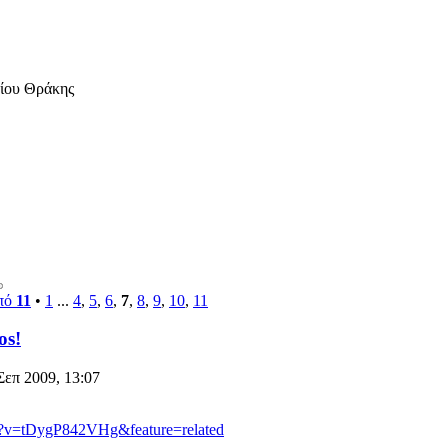
μίου Θράκης
πό
11
•
1
...
4
,
5
,
6
,
7
,
8
,
9
,
10
,
11
os!
Σεπ 2009, 13:07
h?v=tDygP842VHg&feature=related