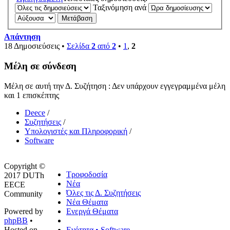
Ταξινόμηση ανά
Απάντηση
18 Δημοσιεύσεις •
Σελίδα
2
από
2
•
1
,
2
Μέλη σε σύνδεση
Μέλη σε αυτή την Δ. Συζήτηση : Δεν υπάρχουν εγγεγραμμένα μέλη
και 1 επισκέπτης
Deece
/
Συζητήσεις
/
Υπολογιστές και Πληροφορική
/
Software
Copyright ©
Τροφοδοσία
2017 DUTh
Νέα
EECE
Όλες τις Δ. Συζητήσεις
Community
Νέα Θέματα
Powered by
Ενεργά Θέματα
phpBB
•
Hosted on
Ενότητα • Software