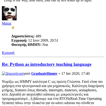
“Long is the way, and hard, that out of hell leads up to light.”
Maraz
Δημοσιεύσεις:
489
Εγγραφή:
12 Ιουν 2009, 20:51
Φοιτητής ΗΜΜΥ:
Ναι
Κορυφή
Re: Python as introductory teaching language
από
GraduateHmmy
» 17 Ιαν 2020, 17:40
Νομίζω ως ΗΜΜΥ καλύτερα C ως πρώτη Γλώσσα. Γιατί είναι πιο
χρήσιμη στα ηλεκτρονικά και για μηχανικούς. Καλύτερη διαχείριση
μνήμης, features όπως threads, interrupts, mutexes, semaphores,
κλπ. Δηλαδή αν ασχοληθεί κάποιος με μικροελεγκτές και
προγραμματισμό , ή βάλουμε και ένα RTOS(Real-Time Operating
System) πάνω στην πλακέτα για να κάνει κάποια πιο σύνθετα