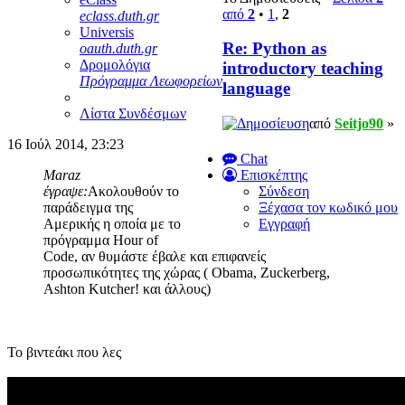
από
2
•
1
,
2
eclass.duth.gr
Universis
Re: Python as
oauth.duth.gr
Δρομολόγια
introductory teaching
Πρόγραμμα Λεωφορείων
language
Λίστα Συνδέσμων
από
Seitjo90
»
16 Ιούλ 2014, 23:23
Chat
Maraz
Επισκέπτης
έγραψε:
Ακολουθούν το
Σύνδεση
παράδειγμα της
Ξέχασα τον κωδικό μου
Αμερικής η οποία με το
Εγγραφή
πρόγραμμα Hour of
Code, αν θυμάστε έβαλε και επιφανείς
προσωπικότητες της χώρας ( Obama, Zuckerberg,
Ashton Kutcher! και άλλους)
Το βιντεάκι που λες