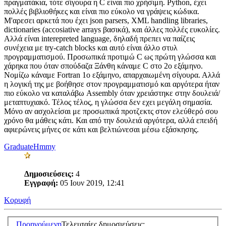
πραγματάκια, τότε σίγουρα η C είναι πιο χρήσιμη. Python, έχει
πολλές βιβλιοθήκες και είναι πιο εύκολο να γράψεις κώδικα.
Μ'αρεσει αρκετά που έχει json parsers, XML handling libraries,
dictionaries (accosiative arrays βασικά), και άλλες πολλές ευκολίες.
Αλλά είναι interepreted language, δηλαδή πρεπει να παίζεις
συνέχεια με try-catch blocks και αυτό είναι άλλο στυλ
προγραμματισμού. Προσωπικά προτιμώ C ως πρώτη γλώσσα και
χάρηκα που όταν σπούδαζα Ξάνθη κάναμε C στο 2ο εξάμηνο.
Νομίζω κάναμε Fortran 1ο εξάμηνο, απαρχαιωμένη σίγουρα. Αλλά
η λογική της με βοήθησε στον προγραμματισμό και αργότερα ήταν
πιο εύκολο να καταλάβω Assembly όταν χρειάστηκε στην δουλειά/
μεταπτυχιακό. Τέλος τέλος, η γλώσσα δεν εχει μεγάλη σημασία.
Μόνο αν ασχολείσαι με προσωπικά προτζεκτς στον ελεύθερό σου
χρόνο θα μάθεις κάτι. Και από την δουλειά αργότερα, αλλά επειδή
αφιερώνεις μήνες σε κάτι και βελτιώνεσαι μέσω εξάσκησης.
GraduateHmmy
Δημοσιεύσεις:
4
Εγγραφή:
05 Ιουν 2019, 12:41
Κορυφή
Προηγούμενη
Τελευταίες δημοσιεύσεις: