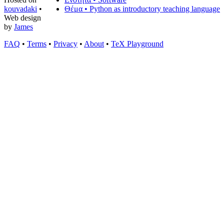
kouvadaki
•
Θέμα • Python as introductory teaching language
Web design
by
James
FAQ
•
Terms
•
Privacy
•
About
•
TeX Playground