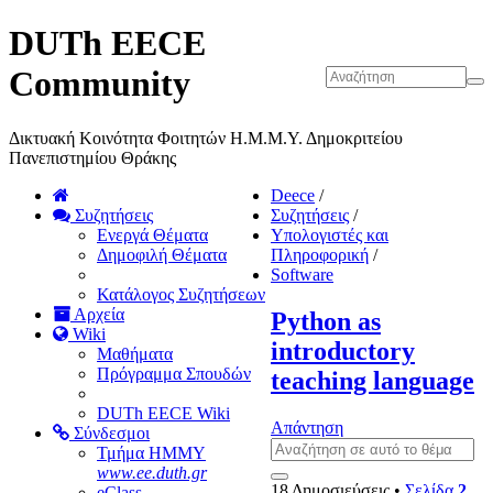
DUTh EECE
Community
Δικτυακή Κοινότητα Φοιτητών Η.Μ.Μ.Υ. Δημοκριτείου
Πανεπιστημίου Θράκης
Deece
/
Συζητήσεις
Συζητήσεις
/
Ενεργά Θέματα
Υπολογιστές και
Δημοφιλή Θέματα
Πληροφορική
/
Software
Κατάλογος Συζητήσεων
Αρχεία
Python as
Wiki
introductory
Μαθήματα
Πρόγραμμα Σπουδών
teaching language
DUTh EECE Wiki
Απάντηση
Σύνδεσμοι
Τμήμα ΗΜΜΥ
www.ee.duth.gr
18 Δημοσιεύσεις •
Σελίδα
2
eClass