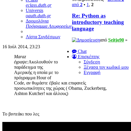
από
2
•
1
,
2
eclass.duth.gr
Universis
Re: Python as
oauth.duth.gr
Δρομολόγια
introductory teaching
Πρόγραμμα Λεωφορείων
language
Λίστα Συνδέσμων
από
Seitjo90
»
16 Ιούλ 2014, 23:23
Chat
Maraz
Επισκέπτης
έγραψε:
Ακολουθούν το
Σύνδεση
παράδειγμα της
Ξέχασα τον κωδικό μου
Αμερικής η οποία με το
Εγγραφή
πρόγραμμα Hour of
Code, αν θυμάστε έβαλε και επιφανείς
προσωπικότητες της χώρας ( Obama, Zuckerberg,
Ashton Kutcher! και άλλους)
Το βιντεάκι που λες