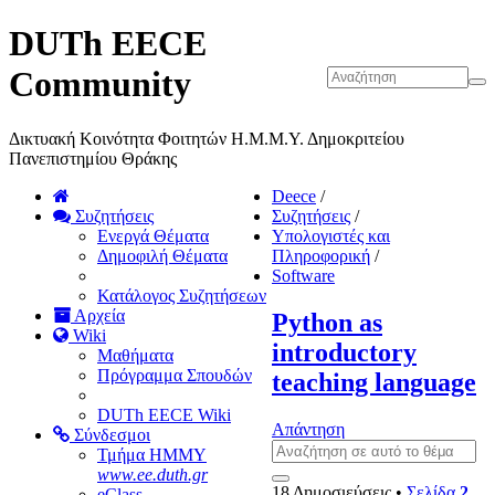
DUTh EECE
Community
Δικτυακή Κοινότητα Φοιτητών Η.Μ.Μ.Υ. Δημοκριτείου
Πανεπιστημίου Θράκης
Deece
/
Συζητήσεις
Συζητήσεις
/
Ενεργά Θέματα
Υπολογιστές και
Δημοφιλή Θέματα
Πληροφορική
/
Software
Κατάλογος Συζητήσεων
Αρχεία
Python as
Wiki
introductory
Μαθήματα
Πρόγραμμα Σπουδών
teaching language
DUTh EECE Wiki
Απάντηση
Σύνδεσμοι
Τμήμα ΗΜΜΥ
www.ee.duth.gr
18 Δημοσιεύσεις •
Σελίδα
2
eClass