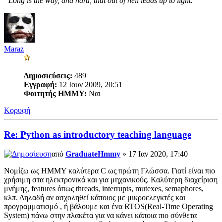
“Long is the way, and hard, that out of hell leads up to light.”
Maraz
Δημοσιεύσεις:
489
Εγγραφή:
12 Ιουν 2009, 20:51
Φοιτητής ΗΜΜΥ:
Ναι
Κορυφή
Re: Python as introductory teaching language
από
GraduateHmmy
» 17 Ιαν 2020, 17:40
Νομίζω ως ΗΜΜΥ καλύτερα C ως πρώτη Γλώσσα. Γιατί είναι πιο
χρήσιμη στα ηλεκτρονικά και για μηχανικούς. Καλύτερη διαχείριση
μνήμης, features όπως threads, interrupts, mutexes, semaphores,
κλπ. Δηλαδή αν ασχοληθεί κάποιος με μικροελεγκτές και
προγραμματισμό , ή βάλουμε και ένα RTOS(Real-Time Operating
System) πάνω στην πλακέτα για να κάνει κάποια πιο σύνθετα