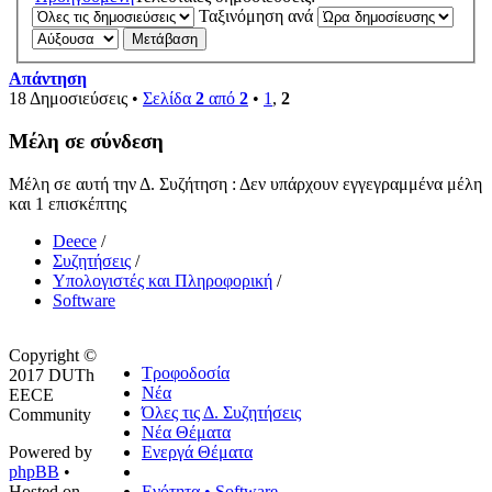
Ταξινόμηση ανά
Απάντηση
18 Δημοσιεύσεις •
Σελίδα
2
από
2
•
1
,
2
Μέλη σε σύνδεση
Μέλη σε αυτή την Δ. Συζήτηση : Δεν υπάρχουν εγγεγραμμένα μέλη
και 1 επισκέπτης
Deece
/
Συζητήσεις
/
Υπολογιστές και Πληροφορική
/
Software
Copyright ©
Τροφοδοσία
2017 DUTh
Νέα
EECE
Όλες τις Δ. Συζητήσεις
Community
Νέα Θέματα
Powered by
Ενεργά Θέματα
phpBB
•
Hosted on
Ενότητα • Software