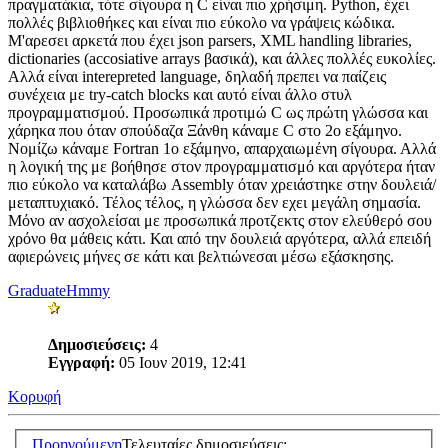
πραγματάκια, τότε σίγουρα η C είναι πιο χρήσιμη. Python, έχει
πολλές βιβλιοθήκες και είναι πιο εύκολο να γράψεις κώδικα.
Μ'αρεσει αρκετά που έχει json parsers, XML handling libraries,
dictionaries (accosiative arrays βασικά), και άλλες πολλές ευκολίες.
Αλλά είναι interepreted language, δηλαδή πρεπει να παίζεις
συνέχεια με try-catch blocks και αυτό είναι άλλο στυλ
προγραμματισμού. Προσωπικά προτιμώ C ως πρώτη γλώσσα και
χάρηκα που όταν σπούδαζα Ξάνθη κάναμε C στο 2ο εξάμηνο.
Νομίζω κάναμε Fortran 1ο εξάμηνο, απαρχαιωμένη σίγουρα. Αλλά
η λογική της με βοήθησε στον προγραμματισμό και αργότερα ήταν
πιο εύκολο να καταλάβω Assembly όταν χρειάστηκε στην δουλειά/
μεταπτυχιακό. Τέλος τέλος, η γλώσσα δεν εχει μεγάλη σημασία.
Μόνο αν ασχολείσαι με προσωπικά προτζεκτς στον ελεύθερό σου
χρόνο θα μάθεις κάτι. Και από την δουλειά αργότερα, αλλά επειδή
αφιερώνεις μήνες σε κάτι και βελτιώνεσαι μέσω εξάσκησης.
GraduateHmmy
Δημοσιεύσεις:
4
Εγγραφή:
05 Ιουν 2019, 12:41
Κορυφή
Προηγούμενη
Τελευταίες δημοσιεύσεις: