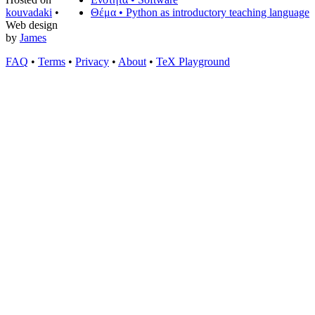
kouvadaki
•
Θέμα • Python as introductory teaching language
Web design
by
James
FAQ
•
Terms
•
Privacy
•
About
•
TeX Playground