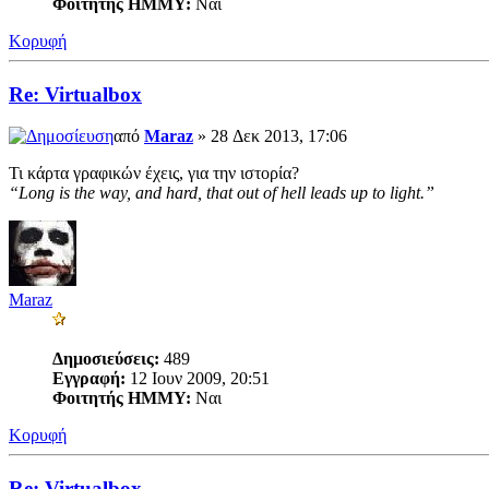
Φοιτητής ΗΜΜΥ:
Ναι
Κορυφή
Re: Virtualbox
από
Maraz
» 28 Δεκ 2013, 17:06
Τι κάρτα γραφικών έχεις, για την ιστορία?
“Long is the way, and hard, that out of hell leads up to light.”
Maraz
Δημοσιεύσεις:
489
Εγγραφή:
12 Ιουν 2009, 20:51
Φοιτητής ΗΜΜΥ:
Ναι
Κορυφή
Re: Virtualbox