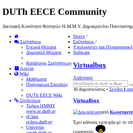
DUTh EECE Community
Δικτυακή Κοινότητα Φοιτητών Η.Μ.Μ.Υ. Δημοκριτείου Πανεπιστη
Deece
/
Συζητήσεις
Συζητήσεις
/
Ενεργά Θέματα
Υπολογιστές και Πληροφορική
Δημοφιλή Θέματα
Software
Κατάλογος Συζητήσεων
Virtualbox
Αρχεία
Wiki
Απάντηση
Μαθήματα
Πρόγραμμα Σπουδών
36 Δημοσιεύσεις •
Σελίδα
1
απ
DUTh EECE Wiki
Virtualbox
Σύνδεσμοι
Τμήμα ΗΜΜΥ
www.ee.duth.gr
από
Κωνσταντί
eClass
eclass.duth.gr
Έχει κάποιος εμπειρία με το v
Universis
ευχαριστώ.
oauth.duth.gr