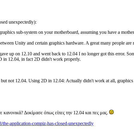
osed unexpectedly):
 graphics sub-system on your motherboard, assuming you have a motherbo
t between Unity and certain graphics hardware. A great many people are r
gave up on 12.10 and went back to 12.04 I no longer got this error. So
 in 12.04, in fact 2D didn't work properly.
 but not 12.04. Using 2D in 12.04: Actually didn't work at all, graphics
ε κανονικά? Δοκίμασε όπως είπες την 12.04 και πες μας.
3/the-application-compiz-has-closed-unexpectedly