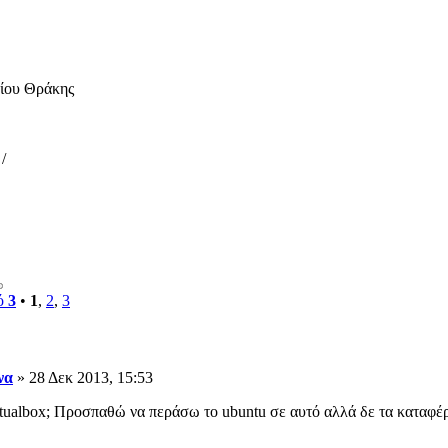
μίου Θράκης
/
ό
3
•
1
,
2
,
3
να
» 28 Δεκ 2013, 15:53
irtualbox; Προσπαθώ να περάσω το ubuntu σε αυτό αλλά δε τα καταφέ