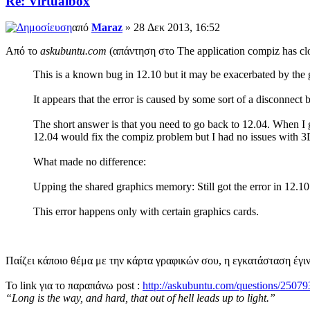
Re: Virtualbox
από
Maraz
» 28 Δεκ 2013, 16:52
Από το
askubuntu.com
(απάντηση στο The application compiz has cl
This is a known bug in 12.10 but it may be exacerbated by the
It appears that the error is caused by some sort of a disconnec
The short answer is that you need to go back to 12.04. When I 
12.04 would fix the compiz problem but I had no issues with 3D
What made no difference:
Upping the shared graphics memory: Still got the error in 12.10
This error happens only with certain graphics cards.
Παίζει κάποιο θέμα με την κάρτα γραφικών σου, η εγκατάσταση έγιν
To link για το παραπάνω post :
http://askubuntu.com/questions/25079
“Long is the way, and hard, that out of hell leads up to light.”