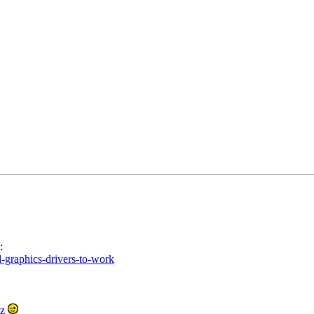
:
-graphics-drivers-to-work
iz