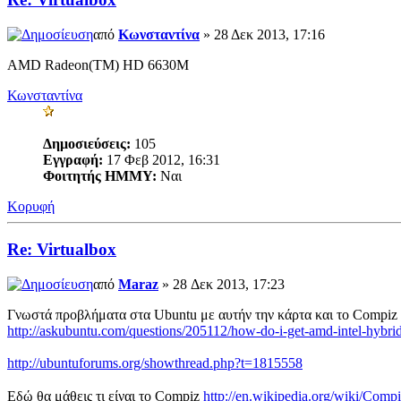
από
Κωνσταντίνα
» 28 Δεκ 2013, 17:16
AMD Radeon(TM) HD 6630M
Κωνσταντίνα
Δημοσιεύσεις:
105
Εγγραφή:
17 Φεβ 2012, 16:31
Φοιτητής ΗΜΜΥ:
Ναι
Κορυφή
Re: Virtualbox
από
Maraz
» 28 Δεκ 2013, 17:23
Γνωστά προβλήματα στα Ubuntu με αυτήν την κάρτα και το Compiz 
http://askubuntu.com/questions/205112/how-do-i-get-amd-intel-hybrid
http://ubuntuforums.org/showthread.php?t=1815558
Εδώ θα μάθεις τι είναι το Compiz
http://en.wikipedia.org/wiki/Comp