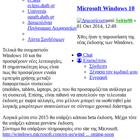
eclass.duth.gr
Microsoft Windows 10
Universis
oauth.duth.gr
από
Seitjo90
»
Δρομολόγια
01 Οκτ 2014, 12:49
Πρόγραμμα Λεωφορείων
Χθες ήταν η παρουσίαση της
Λίστα Συνδέσμων
νέας έκδοσης των Windows.
Τελικά θα ονομαστούν
Chat
Windows 10 και θα
Επισκέπτης
προσφέρουν νέες λειτουργίες.
Σύνδεση
Η σημαντικότερη ίσως είναι
Ξέχασα τον κωδικό μου
πως θα προσφέρουν ενιαία
Εγγραφή
εμπειρία χρήσης μεταξύ
διαφορετικών συσκευών
(mobiles, tablets, laptops, pc), που θα προσαρμόζεται ανάλογα με
τη συσκευή. Επίσης, είναι πιθανό να αποτελούν την τελευταία
έκδοση με major αλλαγές, στο μέλλον μπορεί να υιοθετηθεί μία
λογικής μικρότερων ανανεώσεων σε σύντομο χρονικό διάστημα.
Λογικά μέσα στο 2015 θα υπάρξει κάποια beta έκδοση. Μέχρι τότε
θα υπάρξει κάποια preview έκδοση.
Σύντομα θα υπάρξουν πληροφορίες στο site της Microsoft.
http://windows.microsoft.com/en-us/wind ... oming-soon