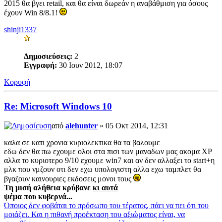
2015 θα βγει retail, και θα είναι δωρεάν η αναβάθμιση για όσους
έχουν Win 8/8.1!
shinji1337
Δημοσιεύσεις:
2
Εγγραφή:
30 Ιουν 2012, 18:07
Κορυφή
Re: Microsoft Windows 10
από
alehunter
» 05 Οκτ 2014, 12:31
καλα σε κατι χρονια κυριολεκτικα θα τα βαλουμε
εδω δεν θα πω εχουμε ολοι στα πισι των μαναδων μας ακομα XP
αλλα το κυριοτερο 9/10 εχουμε win7 και αν δεν αλλαξει το start+η
μλκ που νμζουν οτι δεν εχω υπολογιστη αλλα εχω ταμπλετ θα
βγαζουν καινουριες εκδοσεις μονοι τους
Τη μισή αλήθεια κρύβανε
κι αυτά
ψέμα που κυβερνά...
Όποιος δεν φοβάται το πρόσωπο του τέρατος, πάει να πει ότι του
μοιάζει. Και η πιθανή προέκταση του αξιώματος είναι, να