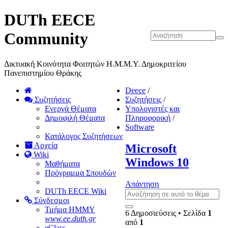
DUTh EECE
Community
Δικτυακή Κοινότητα Φοιτητών Η.Μ.Μ.Υ. Δημοκριτείου
Πανεπιστημίου Θράκης
Deece
/
Συζητήσεις
Συζητήσεις
/
Ενεργά Θέματα
Υπολογιστές και
Δημοφιλή Θέματα
Πληροφορική
/
Software
Κατάλογος Συζητήσεων
Αρχεία
Microsoft
Wiki
Windows 10
Μαθήματα
Πρόγραμμα Σπουδών
Απάντηση
DUTh EECE Wiki
Σύνδεσμοι
Τμήμα ΗΜΜΥ
6 Δημοσιεύσεις • Σελίδα
1
www.ee.duth.gr
από
1
eClass