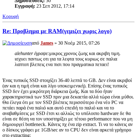
Δημοσιεύσεις:
30
Εγγραφή:
23 Σεπ 2012, 17:14
Κορυφή
Re: Προβλημα με RAM(γεμιζει χωρις λογο)
από
James
» 30 Νοέμ 2015, 07:26
alehunter έγραψε:
μικρος χρονος ζωης και ακριβη τιμη.
ισχυει παντως οτι για τα λεφτα τους κυριως σε παλια
λαπτοπ βλεπεις ενα πισι που πραγματικα πεταει!
Ένας τυπικός SSD στοιχίζει 36-40 λεπτά το GB. Δεν είναι ακριβοί
(αν και η τιμή είναι και λίγο υποκειμενική). Επίσης ένας τυπικός
SSD δεν έχει μικρότερη διάρκεια ζωής. Και τα δύο ήταν
χαρακτηριστικά των SSD πριν μια δεκαετία αλλά τώρα είναι μύθοι.
Θα έλεγα ότι με τον SSD βλέπεις περισσότερο ένα νέο PC να
πετάει παρά ένα παλιό και αυτό επειδή το παλιό και να το
αναβαθμίσεις με SSD έτσι κι αλλιώς το υπόλοιπο hardware δε θα
είναι σε θέση να τον υποστηρίξει με τέτοιο performance που να μη
δημιουργεί bottleneck. Κάνεις πχ ένα zip extract. Τι να το κάνεις αν
ο δίσκος γράφει με 1GB/sec αν το CPU δεν είναι αρκετά γρήγορο
στο extracting;