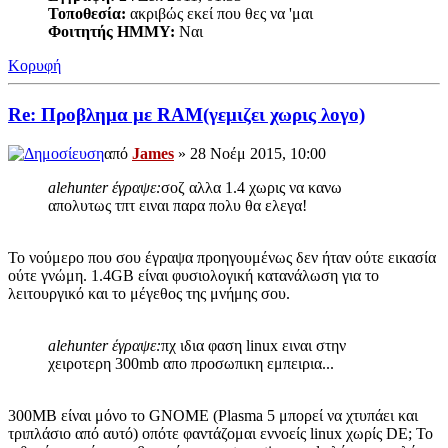
Τοποθεσία:
ακριβώς εκεί που θες να 'μαι
Φοιτητής ΗΜΜΥ:
Ναι
Κορυφή
Re: Προβλημα με RAM(γεμιζει χωρις λογο)
από
James
» 28 Νοέμ 2015, 10:00
alehunter έγραψε:
σοζ αλλα 1.4 χωρις να κανω
απολυτως τπτ ειναι παρα πολυ θα ελεγα!
Το νούμερο που σου έγραψα προηγουμένως δεν ήταν ούτε εικασία
ούτε γνώμη. 1.4GB είναι φυσιολογική κατανάλωση για το
λειτουργικό και το μέγεθος της μνήμης σου.
alehunter έγραψε:
πχ ιδια φαση linux ειναι στην
χειροτερη 300mb απο προσωπικη εμπειρια...
300MB είναι μόνο το GNOME (Plasma 5 μπορεί να χτυπάει και
τριπλάσιο από αυτό) οπότε φαντάζομαι εννοείς linux χωρίς DE; Το