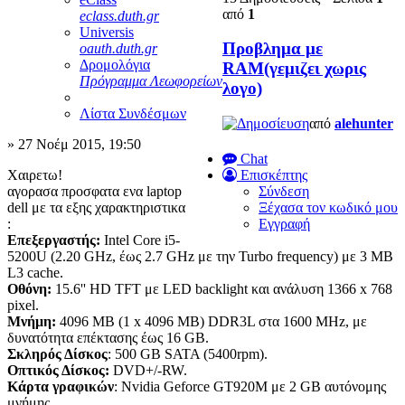
από
1
eclass.duth.gr
Universis
Προβλημα με
oauth.duth.gr
Δρομολόγια
RAM(γεμιζει χωρις
Πρόγραμμα Λεωφορείων
λογο)
Λίστα Συνδέσμων
από
alehunter
» 27 Νοέμ 2015, 19:50
Chat
Χαιρετω!
Επισκέπτης
αγορασα προσφατα ενα laptop
Σύνδεση
dell με τα εξης χαρακτηριστικα
Ξέχασα τον κωδικό μου
:
Εγγραφή
Επεξεργαστής:
Intel Core i5-
5200U (2.20 GHz, έως 2.7 GHz με την Turbo frequency) με 3 MB
L3 cache.
Οθόνη:
15.6'' HD TFT με LED backlight και ανάλυση 1366 x 768
pixel.
Μνήμη:
4096 MB (1 x 4096 MB) DDR3L στα 1600 MHz, με
δυνατότητα επέκτασης έως 16 GB.
Σκληρός Δίσκος
: 500 GB SATA (5400rpm).
Οπτικός Δίσκος:
DVD+/-RW.
Κάρτα γραφικών
: Nvidia Geforce GT920M με 2 GB αυτόνομης
μνήμης.