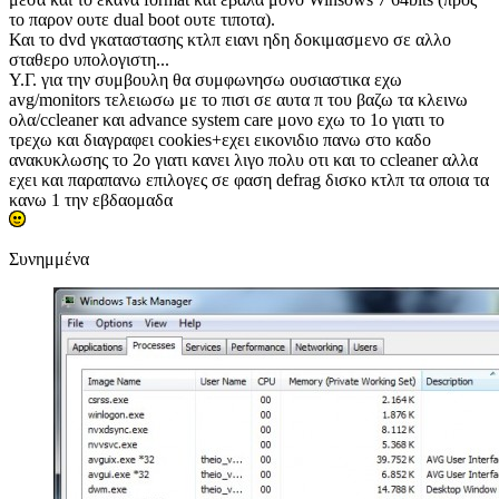
το παρον ουτε dual boot ουτε τιποτα).
Και το dvd γκαταστασης κτλπ ειανι ηδη δοκιμασμενο σε αλλο
σταθερο υπολογιστη...
Υ.Γ. για την συμβουλη θα συμφωνησω ουσιαστικα εχω
avg/monitors τελειωσω με το πισι σε αυτα π του βαζω τα κλεινω
ολα/ccleaner και advance system care μονο εχω το 1ο γιατι το
τρεχω και διαγραφει cookies+εχει εικονιδιο πανω στο καδο
ανακυκλωσης το 2ο γιατι κανει λιγο πολυ οτι και το ccleaner αλλα
εχει και παραπανω επιλογες σε φαση defrag δισκο κτλπ τα οποια τα
κανω 1 την εβδαομαδα
Συνημμένα