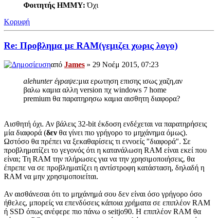
Φοιτητής ΗΜΜΥ:
Όχι
Κορυφή
Re: Προβλημα με RAM(γεμιζει χωρις λογο)
από
James
» 29 Νοέμ 2015, 07:23
alehunter έγραψε:
μια ερωτηση επισης ισως χαζη,αν
βαλω καμια αλλη version πχ windows 7 home
premium θα παρατηρησω καμια αισθητη διαφορα?
Αισθητή όχι. Αν βάλεις 32-bit έκδοση ενδέχεται να παρατηρήσεις
μία διαφορά (
δεν
θα γίνει πιο γρήγορο το μηχάνημα όμως).
Ωστόσο θα πρέπει να ξεκαθαρίσεις τι εννοείς "διαφορά". Σε
προβληματίζει το γεγονός ότι η κατανάλωση RAM είναι εκεί που
είναι; Τη RAM την πλήρωσες για να την χρησιμοποιήσεις, θα
έπρεπε να σε προβληματίζει η αντίστροφη κατάσταση, δηλαδή η
RAM να μην χρησιμοποιείται.
Αν αισθάνεσαι ότι το μηχάνημά σου δεν είναι όσο γρήγορο όσο
ήθελες, μπορείς να επενδύσεις κάποια χρήματα σε επιπλέον RAM
ή SSD όπως ανέφερε πιο πάνω ο seitjo90. Η επιπλέον RAM θα