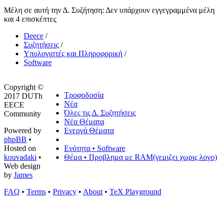
Μέλη σε αυτή την Δ. Συζήτηση: Δεν υπάρχουν εγγεγραμμένα μέλη
και 4 επισκέπτες
Deece
/
Συζητήσεις
/
Υπολογιστές και Πληροφορική
/
Software
Copyright ©
Τροφοδοσία
2017 DUTh
Νέα
EECE
Όλες τις Δ. Συζητήσεις
Community
Νέα Θέματα
Powered by
Ενεργά Θέματα
phpBB
•
Hosted on
Ενότητα • Software
kouvadaki
•
Θέμα • Προβλημα με RAM(γεμιζει χωρις λογο)
Web design
by
James
FAQ
•
Terms
•
Privacy
•
About
•
TeX Playground