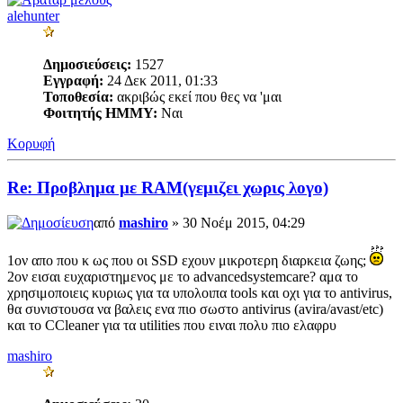
alehunter
Δημοσιεύσεις:
1527
Εγγραφή:
24 Δεκ 2011, 01:33
Τοποθεσία:
ακριβώς εκεί που θες να 'μαι
Φοιτητής ΗΜΜΥ:
Ναι
Κορυφή
Re: Προβλημα με RAM(γεμιζει χωρις λογο)
από
mashiro
» 30 Νοέμ 2015, 04:29
1ον απο που κ ως που οι SSD εχουν μικροτερη διαρκεια ζωης;
2ον εισαι ευχαριστημενος με το advancedsystemcare? αμα το
χρησιμοποιεις κυριως για τα υπολοιπα tools και οχι για το antivirus,
θα συνιστουσα να βαλεις ενα πιο σωστο antivirus (avira/avast/etc)
και το CCleaner για τα utilities που ειναι πολυ πιο ελαφρυ
mashiro