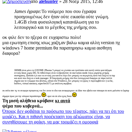
από
alehunter
» 28 Νοέμ 2015, 12:46
James έγραψε:
Το νούμερο που σου έγραψα
προηγουμένως δεν ήταν ούτε εικασία ούτε γνώμη.
1.4GB είναι φυσιολογική κατανάλωση για το
λειτουργικό και το μέγεθος της μνήμης σου.
οκ φιλε δεν το ηξερα σε ευχαριστω πολυ!
μια ερωτηση επισης ισως χαζη,αν βαλω καμια αλλη version πχ
windows 7 home premium θα παρατηρησω καμια αισθητη
διαφορα?
300MB είναι μόνο το GNOME (Plasma 5 μπορεί να χτυπάει και τριπλάσιο από αυτό) οπότε φαντάζομαι
εννοείς linux χωρίς DE; Το πιθανότερο είναι να βρισκόταν σε starvation mode λόγω χαμηλής μνήμης
συστήματος. Ωστόσο ό,τι και να εννοείς για κανένα λόγο δεν μπορείς να συγκρίνεις αυτό που δείχνει το top
και αυτό που δείχνει ο task manager. Η διαχείριση μνήμης στα δύο λειτουργικά διαφέρει σε πάρα πολλά
σημεία και τα νούμερα που βλέπεις, ειδικά στα Windows, δεν μπορείς να ξέρεις τι περιλαμβάνουν (cache,
buffers, virtual memory, superfetch??) με απόλυτη ακρίβεια.
οκ απλα σαν πχ το ανεφερα προφανως ναι δεν ειναι το ιδιο και αναφερομουν σε ldxe που εβαλα και τσεκαρα σε αυτο μαλιστα το laptop
σημερα πρωι για την ιστορια περισσοτερο
! αρα ναι σε ολα εχεις δικιο
Τη μισή αλήθεια κρύβανε
κι αυτά
ψέμα που κυβερνά...
Όποιος δεν φοβάται το πρόσωπο του τέρατος, πάει να πει ότι του
μοιάζει. Και η πιθανή προέκταση του αξιώματος είναι, να
συνηθίσουμε τη φρίκη, να μας τρομάζει η ομορφιά