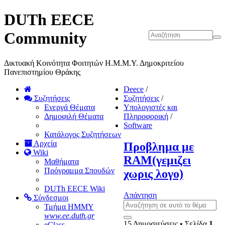
DUTh EECE
Community
Δικτυακή Κοινότητα Φοιτητών Η.Μ.Μ.Υ. Δημοκριτείου
Πανεπιστημίου Θράκης
Deece
/
Συζητήσεις
Συζητήσεις
/
Ενεργά Θέματα
Υπολογιστές και
Δημοφιλή Θέματα
Πληροφορική
/
Software
Κατάλογος Συζητήσεων
Αρχεία
Προβλημα με
Wiki
RAM(γεμιζει
Μαθήματα
Πρόγραμμα Σπουδών
χωρις λογο)
DUTh EECE Wiki
Απάντηση
Σύνδεσμοι
Τμήμα ΗΜΜΥ
www.ee.duth.gr
15 Δημοσιεύσεις • Σελίδα
1
eClass