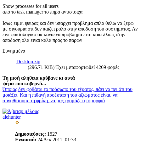
Show processes for all users
απο το task manager το πηρα αντιστοιχα
Ισως ειμαι ψειρας και δεν υπαρχει προβλημα απλα θελω να ξερω
με σιγουρια οτι δεν παιζει ρολο στην αποδοση του συστηματος. Αν
εινι φυισολογικο οκ καναενα προβλημα ετσι καια λλιως στην
αποδοση ολα ειναι καλα προς το παρων
Συνημμένα
Desktop.zip
(296.71 KiB) Έχει μεταφορτωθεί 4269 φορές
Τη μισή αλήθεια κρύβανε
κι αυτά
ψέμα που κυβερνά...
Όποιος δεν φοβάται το πρόσωπο του τέρατος, πάει να πει ότι του
μοιάζει. Και η πιθανή προέκταση του αξιώματος είναι, να
συνηθίσουμε τη φρίκη, να μας τρομάζει η ομορφιά
alehunter
Δημοσιεύσεις:
1527
Εγγραφή:
24 Δεκ 2011, 01:33