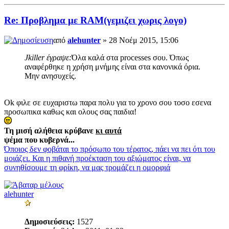
Re: Προβλημα με RAM(γεμιζει χωρις λογο)
από
alehunter
» 28 Νοέμ 2015, 15:06
Jkiller έγραψε:
Όλα καλά στα processes σου. Όπως
αναφέρθηκε η χρήση μνήμης είναι στα κανονικά όρια.
Μην ανησυχείς.
Ok φιλε σε ευχαριστω παρα πολυ για το χρονο σου τοσο εσενα
προσωπικα καθως και ολους σας παιδια!
Τη μισή αλήθεια κρύβανε
κι αυτά
ψέμα που κυβερνά...
Όποιος δεν φοβάται το πρόσωπο του τέρατος, πάει να πει ότι του
μοιάζει. Και η πιθανή προέκταση του αξιώματος είναι, να
συνηθίσουμε τη φρίκη, να μας τρομάζει η ομορφιά
alehunter
Δημοσιεύσεις:
1527