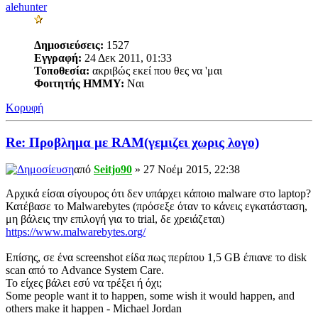
alehunter
Δημοσιεύσεις:
1527
Εγγραφή:
24 Δεκ 2011, 01:33
Τοποθεσία:
ακριβώς εκεί που θες να 'μαι
Φοιτητής ΗΜΜΥ:
Ναι
Κορυφή
Re: Προβλημα με RAM(γεμιζει χωρις λογο)
από
Seitjo90
» 27 Νοέμ 2015, 22:38
Αρχικά είσαι σίγουρος ότι δεν υπάρχει κάποιο malware στο laptop?
Κατέβασε το Malwarebytes (πρόσεξε όταν το κάνεις εγκατάσταση,
μη βάλεις την επιλογή για το trial, δε χρειάζεται)
https://www.malwarebytes.org/
Επίσης, σε ένα screenshot είδα πως περίπου 1,5 GB έπιανε το disk
scan από το Advance System Care.
Το είχες βάλει εσύ να τρέξει ή όχι;
Some people want it to happen, some wish it would happen, and
others make it happen - Michael Jordan