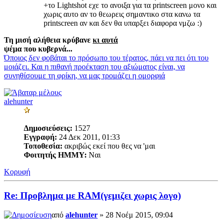
+το Lightshot εχε το ανοιξα για τα printscreen μονο και
χωρις αυτο αν το θεωρεις σημαντικο στα κανω τα
printscreen αν και δεν θα υπαρξει διαφορα νμζω :)
Τη μισή αλήθεια κρύβανε
κι αυτά
ψέμα που κυβερνά...
Όποιος δεν φοβάται το πρόσωπο του τέρατος, πάει να πει ότι του
μοιάζει. Και η πιθανή προέκταση του αξιώματος είναι, να
συνηθίσουμε τη φρίκη, να μας τρομάζει η ομορφιά
alehunter
Δημοσιεύσεις:
1527
Εγγραφή:
24 Δεκ 2011, 01:33
Τοποθεσία:
ακριβώς εκεί που θες να 'μαι
Φοιτητής ΗΜΜΥ:
Ναι
Κορυφή
Re: Προβλημα με RAM(γεμιζει χωρις λογο)
από
alehunter
» 28 Νοέμ 2015, 09:04