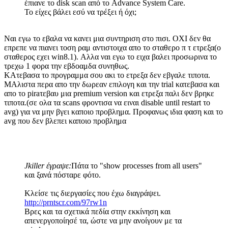
έπιανε το disk scan από το Advance System Care.
Το είχες βάλει εσύ να τρέξει ή όχι;
Nαι εγω το εβαλα να κανει μια συντηριση στο πισι. ΟΧΙ δεν θα
επρεπε να πιανει τοση ραμ αντιστοιχα απο το σταθερο π τ ετρεξα(ο
σταθερος εχει win8.1). Aλλα ναι εγω το ειχα βαλει προσωρινα το
τρεχω 1 φορα την εβδοαμδα συνηθως.
ΚΑτεβασα το προγραμμα σου ακι το ετρεξα δεν εβγαλε τιποτα.
ΜΑλιστα περα απο την δωρεαν επιλογη και την trial κατεβασα και
απο το piraτεβαυ μια premium version και ετρεξα παλι δεν βρηκε
τιποτα.(σε ολα τα scans φροντισα να ειναι disable until restart το
avg) για να μην βγει καποιο προβλημα. Προφανως ιδια φαση και το
avg που δεν βλεπει καποιο προβλημα
Jkiller έγραψε:
Πάτα το "show processes from all users"
και ξανά πόσταρε φότο.
Κλείσε τις διεργασίες που έχω διαγράψει.
http://prntscr.com/97rw1n
Βρες και τα σχετικά πεδία στην εκκίνηση και
απενεργοποίησέ τα, ώστε να μην ανοίγουν με τα