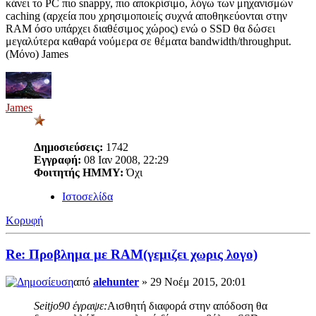
κάνει το PC πιο snappy, πιο αποκρίσιμο, λόγω των μηχανισμών
caching (αρχεία που χρησιμοποιείς συχνά αποθηκεύονται στην
RAM όσο υπάρχει διαθέσιμος χώρος) ενώ ο SSD θα δώσει
μεγαλύτερα καθαρά νούμερα σε θέματα bandwidth/throughput.
(Μόνο) James
James
Δημοσιεύσεις:
1742
Εγγραφή:
08 Ιαν 2008, 22:29
Φοιτητής ΗΜΜΥ:
Όχι
Ιστοσελίδα
Κορυφή
Re: Προβλημα με RAM(γεμιζει χωρις λογο)
από
alehunter
» 29 Νοέμ 2015, 20:01
Seitjo90 έγραψε:
Αισθητή διαφορά στην απόδοση θα