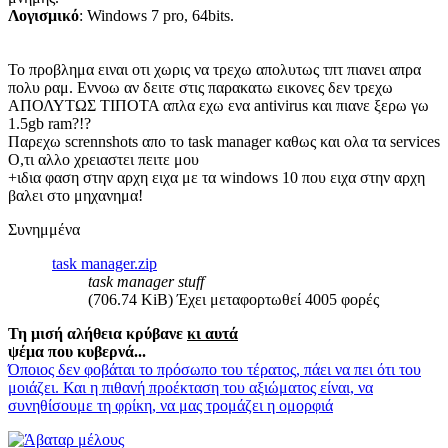
Λογισμικό
: Windows 7 pro, 64bits.
Το προβλημα ειναι οτι χωρις να τρεχω απολυτως τπτ πιανει απρα
πολυ ραμ. Εννοω αν δειτε στις παρακατω εικονες δεν τρεχω
ΑΠΟΛΥΤΩΣ ΤΙΠΟΤΑ απλα εχω ενα antivirus και πιανε ξερω γω
1.5gb ram?!?
Παρεχω scrennshots απο το task manager καθως και ολα τα services
Ο,τι αλλο χρειαστει πειτε μου
+ιδια φαση στην αρχη ειχα με τα windows 10 που ειχα στην αρχη
βαλει στο μηχανημα!
Συνημμένα
task manager.zip
task manager stuff
(706.74 KiB) Έχει μεταφορτωθεί 4005 φορές
Τη μισή αλήθεια κρύβανε
κι αυτά
ψέμα που κυβερνά...
Όποιος δεν φοβάται το πρόσωπο του τέρατος, πάει να πει ότι του
μοιάζει. Και η πιθανή προέκταση του αξιώματος είναι, να
συνηθίσουμε τη φρίκη, να μας τρομάζει η ομορφιά