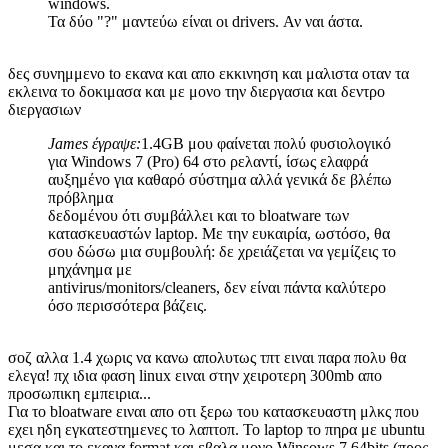
windows.
Τα δύο "?" μαντεύω είναι οι drivers. Αν ναι άστα.
δες συνημμενο to εκανα και απο εκκινηση και μαλιστα οταν τα
εκλεινα το δοκιμασα και με μονο την διεργασια και δεντρο
διεργασιων
James έγραψε:
1.4GB μου φαίνεται πολύ φυσιολογικό
για Windows 7 (Pro) 64 στο ρελαντί, ίσως ελαφρά
αυξημένο για καθαρό σύστημα αλλά γενικά δε βλέπω
πρόβλημα
δεδομένου ότι συμβάλλει και το bloatware των
κατασκευαστών laptop. Με την ευκαιρία, ωστόσο, θα
σου δώσω μια συμβουλή: δε χρειάζεται να γεμίζεις το
μηχάνημα με
antivirus/monitors/cleaners, δεν είναι πάντα καλύτερο
όσο περισσότερα βάζεις.
σοζ αλλα 1.4 χωρις να κανω απολυτως τπτ ειναι παρα πολυ θα
ελεγα! πχ ιδια φαση linux ειναι στην χειροτερη 300mb απο
προσωπικη εμπειρια...
Για το bloatware ειναι απο οτι ξερω του κατασκευαστη μλκς που
εχει ηδη εγκατεστημενες το λαπτοπ. Το laptop το πηρα με ubuntu
μεσα και το εκανα format και εβαλα μονο Winsows 7 64bits (προς