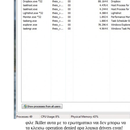
φιλε Jkiller αυτα με το ερωτηματικο ναι δεν μπορω να
τα κλεισω operation denied αρα λογικα drivers ειναι!