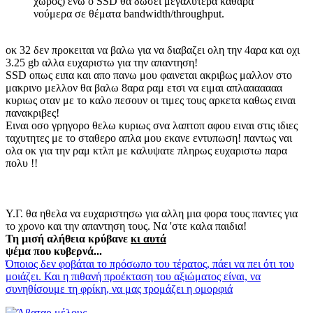
χώρος) ενώ ο SSD θα δώσει μεγαλύτερα καθαρά
νούμερα σε θέματα bandwidth/throughput.
οκ 32 δεν προκειται να βαλω για να διαβαζει ολη την 4αρα και οχι
3.25 gb αλλα ευχαριστω για την απαντηση!
SSD οπως ειπα και απο πανω μου φαινεται ακριβως μαλλον στο
μακρινο μελλον θα βαλω 8αρα ραμ ετσι να ειμαι απλααααααα
κυριως οταν με το καλο πεσουν οι τιμες τους αρκετα καθως ειναι
πανακριβες!
Ειναι οσο γρηγορο θελω κυριως σνα λαπτοπ αφου ειναι στις ιδιες
ταχυτητες με το σταθερο απλα μου εκανε εντυπωση! παντως ναι
ολα οκ για την ραμ κτλπ με καλυψατε πληρως ευχαριστω παρα
πολυ !!
Υ.Γ. θα ηθελα να ευχαριστησω για αλλη μια φορα τους παντες για
το χρονο και την απαντηση τους. Να 'στε καλα παιδια!
Τη μισή αλήθεια κρύβανε
κι αυτά
ψέμα που κυβερνά...
Όποιος δεν φοβάται το πρόσωπο του τέρατος, πάει να πει ότι του
μοιάζει. Και η πιθανή προέκταση του αξιώματος είναι, να
συνηθίσουμε τη φρίκη, να μας τρομάζει η ομορφιά