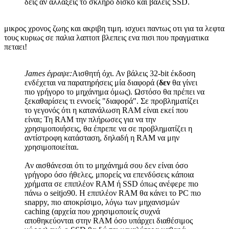
δεις αν αλλάξεις το σκληρό δίσκο και βάλεις SSD.
μικρος χρονος ζωης και ακριβη τιμη. ισχυει παντως οτι για τα λεφτα
τους κυριως σε παλια λαπτοπ βλεπεις ενα πισι που πραγματικα
πεταει!
James έγραψε:
Αισθητή όχι. Αν βάλεις 32-bit έκδοση
ενδέχεται να παρατηρήσεις μία διαφορά (
δεν
θα γίνει
πιο γρήγορο το μηχάνημα όμως). Ωστόσο θα πρέπει να
ξεκαθαρίσεις τι εννοείς "διαφορά". Σε προβληματίζει
το γεγονός ότι η κατανάλωση RAM είναι εκεί που
είναι; Τη RAM την πλήρωσες για να την
χρησιμοποιήσεις, θα έπρεπε να σε προβληματίζει η
αντίστροφη κατάσταση, δηλαδή η RAM να μην
χρησιμοποιείται.
Αν αισθάνεσαι ότι το μηχάνημά σου δεν είναι όσο
γρήγορο όσο ήθελες, μπορείς να επενδύσεις κάποια
χρήματα σε επιπλέον RAM ή SSD όπως ανέφερε πιο
πάνω ο seitjo90. Η επιπλέον RAM θα κάνει το PC πιο
snappy, πιο αποκρίσιμο, λόγω των μηχανισμών
caching (αρχεία που χρησιμοποιείς συχνά
αποθηκεύονται στην RAM όσο υπάρχει διαθέσιμος