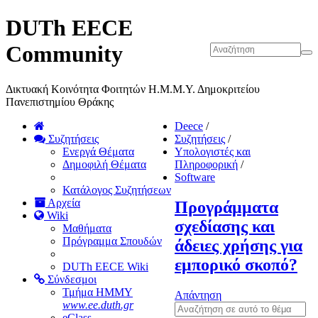
DUTh EECE
Community
Δικτυακή Κοινότητα Φοιτητών Η.Μ.Μ.Υ. Δημοκριτείου
Πανεπιστημίου Θράκης
Deece
/
Συζητήσεις
Συζητήσεις
/
Ενεργά Θέματα
Υπολογιστές και
Δημοφιλή Θέματα
Πληροφορική
/
Software
Κατάλογος Συζητήσεων
Αρχεία
Προγράμματα
Wiki
σχεδίασης και
Μαθήματα
Πρόγραμμα Σπουδών
άδειες χρήσης για
εμπορικό σκοπό?
DUTh EECE Wiki
Σύνδεσμοι
Τμήμα ΗΜΜΥ
Απάντηση
www.ee.duth.gr
eClass