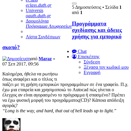
eclass.duth.gr
5 Δημοσιεύσεις • Σελίδα
1
Universis
από
1
oauth.duth.gr
Δρομολόγια
Προγράμματα
Πρόγραμμα Λεωφορείων
σχεδίασης και άδειες
χρήσης για εμπορικό
Λίστα Συνδέσμων
σκοπό?
Chat
Επισκέπτης
από
Maraz
»
Σύνδεση
07 Σεπ 2017, 09:56
Ξέχασα τον κωδικό μου
Εγγραφή
Καλημέρα, ήθελα να ρωτήσω
όπως αναφέρει και ο τίτλος τι
παίζει με τη χρήση εμπορικών προγραμμάτων σε ένα γραφείο. Π.χ.
έχω μια εταιρεία και χρησιμοποιώ το Autocad πώς γίνεται ο
έλεγχος αν είναι αγορασμένο το πρόγραμμα ή σπασμένο? Πρέπει
να έχω φυσική μορφή του προγράμματος(CD)? Κάποια απόδειξη
αγοράς?
“Long is the way, and hard, that out of hell leads up to light.”