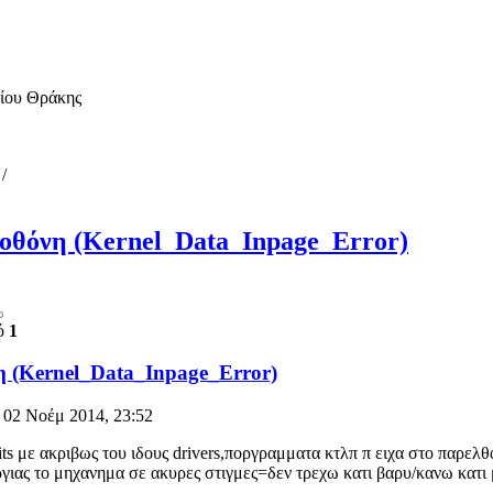
μίου Θράκης
/
οθόνη (Kernel_Data_Inpage_Error)
ό
1
η (Kernel_Data_Inpage_Error)
 02 Νοέμ 2014, 23:52
ts με ακριβως του ιδους drivers,ποργραμματα κτλπ π ειχα στο παρελθ
ιας το μηχανημα σε ακυρες στιγμες=δεν τρεχω κατι βαρυ/κανω κατι 