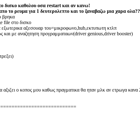
 δισκο καθολου οσα restart και αν κανω!
πο το ρευμα για 1 δευτερολεπτο και το ξαναβαζω μια χαρα ολα?
υ βρηκα
 file στο δισκο
τα εξωτερικα αξεσουαρ του=μικροφωνο,hub,εκτυπωτη κτλπ
ως και με αναζητηση προγραμματαων(driver genious,driver booster)
τρεξει)
θα αξιζει ο κοπος μου καθως πραγματικα θα ηταν μλκ αν ετρωγα κανα
============================