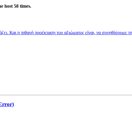
e host 58 times.
ιάζει. Και η πιθανή προέκταση του αξιώματος είναι, να συνηθίσουμε τ
Error)