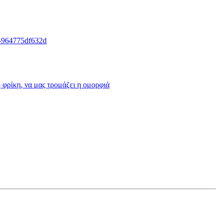
d-964775df632d
η φρίκη, να μας τρομάζει η ομορφιά