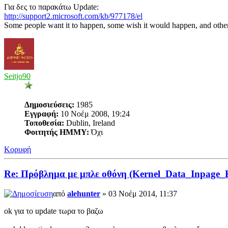
Για δες το παρακάτω Update:
http://support2.microsoft.com/kb/977178/el
Some people want it to happen, some wish it would happen, and othe
Seitjo90
Δημοσιεύσεις:
1985
Εγγραφή:
10 Νοέμ 2008, 19:24
Τοποθεσία:
Dublin, Ireland
Φοιτητής ΗΜΜΥ:
Όχι
Κορυφή
Re: Πρόβλημα με μπλε οθόνη (Kernel_Data_Inpage_
από
alehunter
» 03 Νοέμ 2014, 11:37
ok για το update τωρα το βαζω