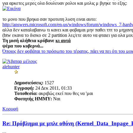
για αρκετες μερες ολα δουλευαν ρολοι και μολις μ βγηκε το εξης:
το μονο που βρηκα σαν προτυπη λυση ειναι αυτο:
http://answers.microsoft.com/en-us/windows/forum/windows_7-har
αλλα δεν καταλαβαινω τι κανει και φοβαμαι μην παθει τπτ το μηχαν
(btw εκανα το δισκο σε 2 partition λες/ετε αυτο να φταιει για ολα μ
Τη μισή αλήθεια κρύβανε
κι αυτά
ψέμα που κυβερνά...
Όποιος δεν φοβάται το πρόσωπο του τέρατος, πάει να πει ότι του μο
alehunter
Δημοσιεύσεις:
1527
Εγγραφή:
24 Δεκ 2011, 01:33
Τοποθεσία:
ακριβώς εκεί που θες να 'μαι
Φοιτητής ΗΜΜΥ:
Ναι
Κορυφή
Re: Πρόβλημα με μπλε οθόνη (Kernel_Data_Inpage_