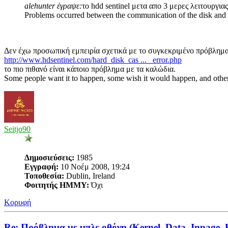
alehunter έγραψε:
το hdd sentinel μετα απο 3 μερες λειτουργιας
Problems occurred between the communication of the disk and t
Δεν έχω προσωπική εμπειρία σχετικά με το συγκεκριμένο πρόβλημα
http://www.hdsentinel.com/hard_disk_cas ... _error.php
το πιο πιθανό είναι κάποιο πρόβλημα με τα καλώδια.
Some people want it to happen, some wish it would happen, and othe
Seitjo90
Δημοσιεύσεις:
1985
Εγγραφή:
10 Νοέμ 2008, 19:24
Τοποθεσία:
Dublin, Ireland
Φοιτητής ΗΜΜΥ:
Όχι
Κορυφή
Re: Πρόβλημα με μπλε οθόνη (Kernel_Data_Inpage_