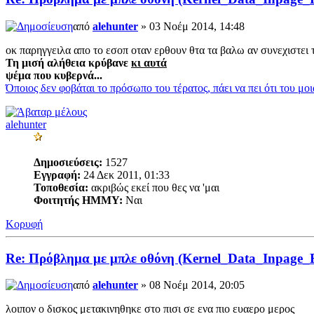
από
alehunter
» 03 Νοέμ 2014, 14:48
οκ παρηγγειλα απο το εσοπ οταν ερθουν θτα τα βαλω αν συνεχιστει
Τη μισή αλήθεια κρύβανε
κι αυτά
ψέμα που κυβερνά...
Όποιος δεν φοβάται το πρόσωπο του τέρατος, πάει να πει ότι του μο
alehunter
Δημοσιεύσεις:
1527
Εγγραφή:
24 Δεκ 2011, 01:33
Τοποθεσία:
ακριβώς εκεί που θες να 'μαι
Φοιτητής ΗΜΜΥ:
Ναι
Κορυφή
Re: Πρόβλημα με μπλε οθόνη (Kernel_Data_Inpage_
από
alehunter
» 08 Νοέμ 2014, 20:05
λοιπον ο δισκος μετακινηθηκε στο πισι σε ενα πιο ευαερο μερος