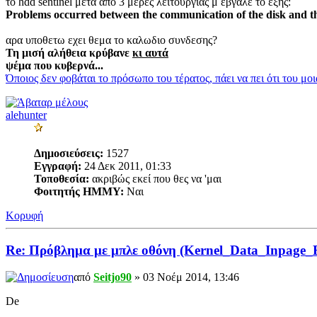
το hdd sentinel μετα απο 3 μερες λειτουργιας μ εβγαλε το εξης:
Problems occurred between the communication of the disk and th
αρα υποθετω εχει θεμα το καλωδιο συνδεσης?
Τη μισή αλήθεια κρύβανε
κι αυτά
ψέμα που κυβερνά...
Όποιος δεν φοβάται το πρόσωπο του τέρατος, πάει να πει ότι του μο
alehunter
Δημοσιεύσεις:
1527
Εγγραφή:
24 Δεκ 2011, 01:33
Τοποθεσία:
ακριβώς εκεί που θες να 'μαι
Φοιτητής ΗΜΜΥ:
Ναι
Κορυφή
Re: Πρόβλημα με μπλε οθόνη (Kernel_Data_Inpage_
από
Seitjo90
» 03 Νοέμ 2014, 13:46
De