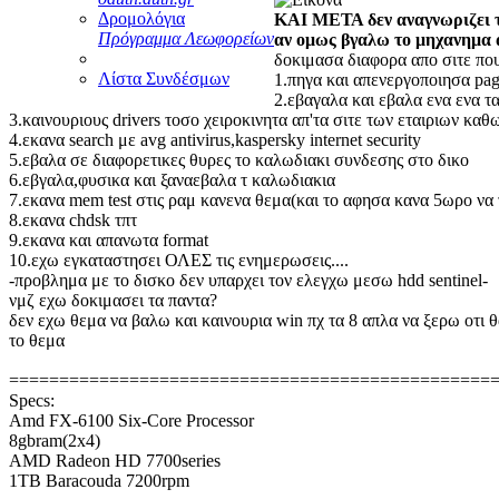
Δρομολόγια
ΚΑΙ ΜΕΤΑ δεν αναγνωριζει το
Πρόγραμμα Λεωφορείων
αν ομως βγαλω το μηχανημα α
δοκιμασα διαφορα απο σιτε πο
Λίστα Συνδέσμων
1.πηγα και απενεργοποιησα page
2.εβαγαλα και εβαλα ενα ενα 
3.καινουριους drivers τοσο χειροκινητα απ'τα σιτε των εταιριων καθ
4.εκανα search με avg antivirus,kaspersky internet security
5.εβαλα σε διαφορετικες θυρες το καλωδιακι συνδεσης στο δικο
6.εβγαλα,φυσικα και ξαναεβαλα τ καλωδιακια
7.εκανα mem test στις ραμ κανενα θεμα(και το αφησα κανα 5ωρο να 
8.εκανα chdsk τπτ
9.εκανα και απανωτα format
10.εχω εγκαταστησει ΟΛΕΣ τις ενημερωσεις....
-προβλημα με το δισκο δεν υπαρχει τον ελεγχω μεσω hdd sentinel-
νμζ εχω δοκιμασει τα παντα?
δεν εχω θεμα να βαλω και καινουρια win πχ τα 8 απλα να ξερω οτι 
το θεμα
================================================
Specs:
Αmd FX-6100 Six-Core Processor
8gbram(2x4)
ΑΜD Radeon HD 7700series
1TB Baracouda 7200rpm