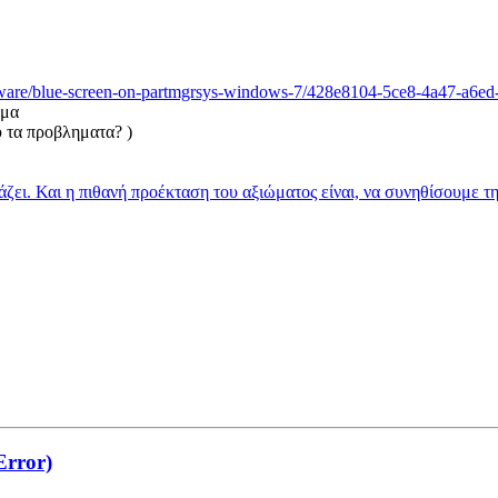
dware/blue-screen-on-partmgrsys-windows-7/428e8104-5ce8-4a47-a6e
ημα
ου τα προβληματα? )
ιάζει. Και η πιθανή προέκταση του αξιώματος είναι, να συνηθίσουμε τ
Error)