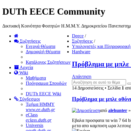
DUTh EECE Community
Δικτυακή Κοινότητα Φοιτητών Η.Μ.Μ.Υ. Δημοκριτείου Πανεπιστη
Deece
/
Συζητήσεις
Συζητήσεις
/
Ενεργά Θέματα
Υπολογιστές και Πληροφορική
Δημοφιλή Θέματα
Hardware
Κατάλογος Συζητήσεων
Πρόβλημα με μπλε 
Αρχεία
Wiki
Απάντηση
Μαθήματα
Πρόγραμμα Σπουδών
14 Δημοσιεύσεις • Σελίδα
1
απ
DUTh EECE Wiki
Πρόβλημα με μπλε οθόν
Σύνδεσμοι
Τμήμα ΗΜΜΥ
www.ee.duth.gr
από
alehunter
»
eClass
eclass.duth.gr
Εβαλα προσφατα τα win 7 64 bi
Universis
μετα απο καμποση ωρα λειτουργ
oauth.duth.gr