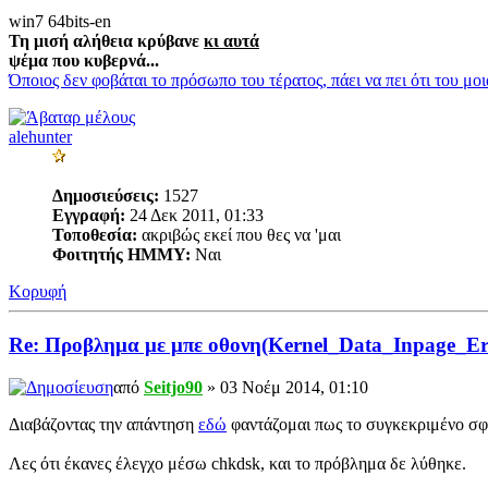
win7 64bits-en
Τη μισή αλήθεια κρύβανε
κι αυτά
ψέμα που κυβερνά...
Όποιος δεν φοβάται το πρόσωπο του τέρατος, πάει να πει ότι του μο
alehunter
Δημοσιεύσεις:
1527
Εγγραφή:
24 Δεκ 2011, 01:33
Τοποθεσία:
ακριβώς εκεί που θες να 'μαι
Φοιτητής ΗΜΜΥ:
Ναι
Κορυφή
Re: Προβλημα με μπε οθονη(Kernel_Data_Inpage_Er
από
Seitjo90
» 03 Νοέμ 2014, 01:10
Διαβάζοντας την απάντηση
εδώ
φαντάζομαι πως το συγκεκριμένο σφά
Λες ότι έκανες έλεγχο μέσω chkdsk, και το πρόβλημα δε λύθηκε.