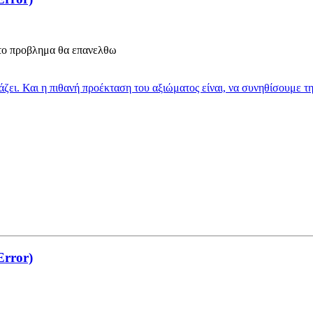
 το προβλημα θα επανελθω
ιάζει. Και η πιθανή προέκταση του αξιώματος είναι, να συνηθίσουμε τ
Error)