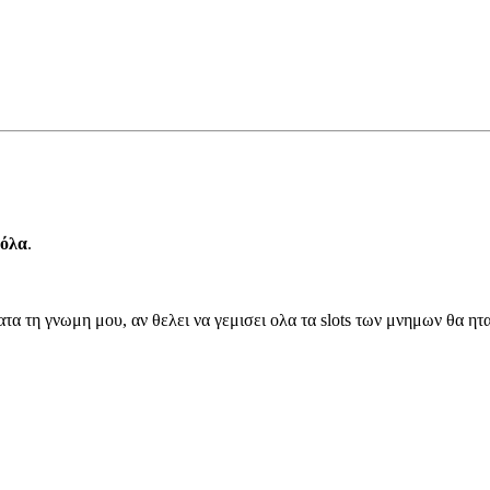
 όλα
.
τα τη γνωμη μου, αν θελει να γεμισει ολα τα slots των μνημων θα ηταν