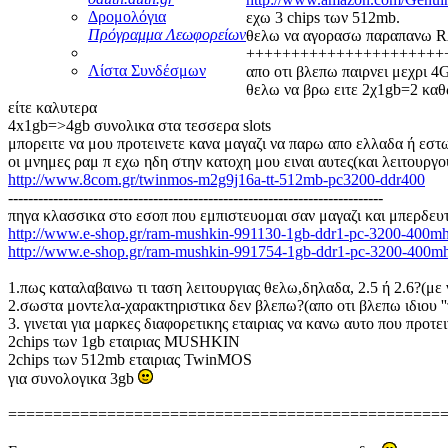
Δρομολόγια
εχω 3 chips των 512mb.
Πρόγραμμα Λεωφορείων
θελω να αγορασω παραπανω
++++++++++++++++++++++
Λίστα Συνδέσμων
απο οτι βλεπω παιρνει μεχρι
θελω να βρω ειτε 2χ1gb=2 καθ
είτε καλυτερα
4x1gb=>4gb συνολικα στα τεσσερα slots
μπορειτε να μου προτεινετε κανα μαγαζι να παρω απο ελλαδα ή εστ
οι μνημες ραμ π εχω ηδη στην κατοχη μου ειναι αυτες(και λειτουργ
http://www.8com.gr/twinmos-m2g9j16a-tt-512mb-pc3200-ddr400
---------------------------------------------------------------------------
πηγα κλασσικα στο εσοπ που εμπιστευομαι σαν μαγαζι και μπερδευτ
http://www.e-shop.gr/ram-mushkin-991130-1gb-ddr1-pc-3200-400
http://www.e-shop.gr/ram-mushkin-991754-1gb-ddr1-pc-3200-400
1.πως καταλαβαινω τι ταση λειτουργιας θελω,δηλαδα, 2.5 ή 2.6?(με ν
2.σωστα μοντελα-χαρακτηριστικα δεν βλεπω?(απο οτι βλεπω ιδιου 
3. γινεται για μαρκες διαφορετικης εταιριας να κανω αυτο που προ
2chips των 1gb εταιριας MUSHKIN
2chips των 512mb εταιριας TwinMOS
για συνολογικα 3gb
================================================