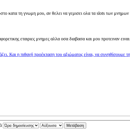
στο κατα τη γνωμη μου, αν θελει να γεμισει ολα τα slots των μνημων θ
αφορετικης εταιριες μνημες αλλα οσα διαβασα και μου προτειναν ειναι 
ιάζει. Και η πιθανή προέκταση του αξιώματος είναι, να συνηθίσουμε τ
νά