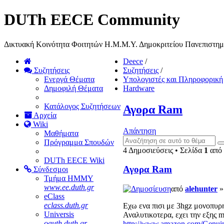
DUTh EECE Community
Δικτυακή Κοινότητα Φοιτητών Η.Μ.Μ.Υ. Δημοκριτείου Πανεπιστη
Deece
/
Συζητήσεις
Συζητήσεις
/
Ενεργά Θέματα
Υπολογιστές και Πληροφορική
Δημοφιλή Θέματα
Hardware
Κατάλογος Συζητήσεων
Αγορα Ram
Αρχεία
Wiki
Απάντηση
Μαθήματα
Πρόγραμμα Σπουδών
4 Δημοσιεύσεις • Σελίδα
1
από
DUTh EECE Wiki
Αγορα Ram
Σύνδεσμοι
Τμήμα ΗΜΜΥ
www.ee.duth.gr
από
alehunter
»
eClass
eclass.duth.gr
Εχω ενα πισι με 3hgz μονοπυρη
Universis
Αναλυτικοτερα, εχει την εξης 
oauth.duth.gr
http://www.amazon.com/Genu