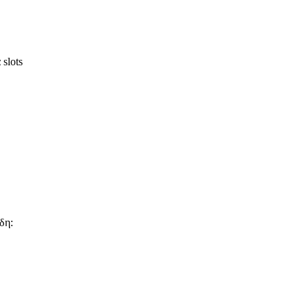
slots
δη: