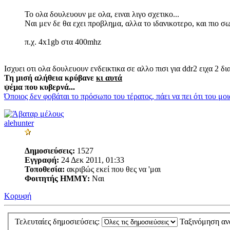
Το ολα δουλευουν με ολα, ειναι λιγο σχετικο...
Ναι μεν δε θα εχει προβλημα, αλλα το ιδανικοτερο, και πιο σω
π.χ. 4x1gb στα 400mhz
Ισχυει οτι ολα δουλευουν ενδεικτικα σε αλλο πισι για ddr2 ειχα 2 δι
Τη μισή αλήθεια κρύβανε
κι αυτά
ψέμα που κυβερνά...
Όποιος δεν φοβάται το πρόσωπο του τέρατος, πάει να πει ότι του μο
alehunter
Δημοσιεύσεις:
1527
Εγγραφή:
24 Δεκ 2011, 01:33
Τοποθεσία:
ακριβώς εκεί που θες να 'μαι
Φοιτητής ΗΜΜΥ:
Ναι
Κορυφή
Τελευταίες δημοσιεύσεις:
Ταξινόμηση α