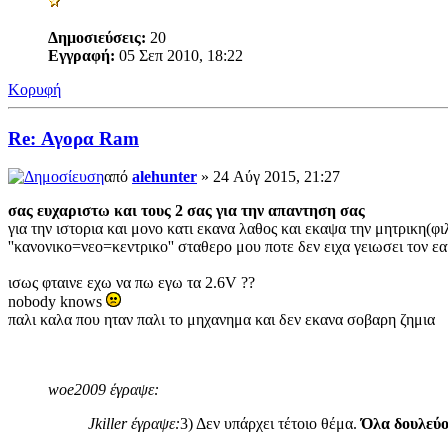
Δημοσιεύσεις:
20
Εγγραφή:
05 Σεπ 2010, 18:22
Κορυφή
Re: Αγορα Ram
από
alehunter
» 24 Αύγ 2015, 21:27
σας ευχαριστω και τους 2 σας για την απαντηση σας
για την ιστορια και μονο κατι εκανα λαθος και εκαψα την μητρικη(φ
''κανονικο=νεο=κεντρικο'' σταθερο μου ποτε δεν ειχα γειωσει τον ε
ισως φταινε εχω να πω εγω τα 2.6V ??
nobody knows
παλι καλα που ηταν παλι το μηχανημα και δεν εκανα σοβαρη ζημια
woe2009 έγραψε:
Jkiller έγραψε:
3) Δεν υπάρχει τέτοιο θέμα.
Όλα δουλεύο