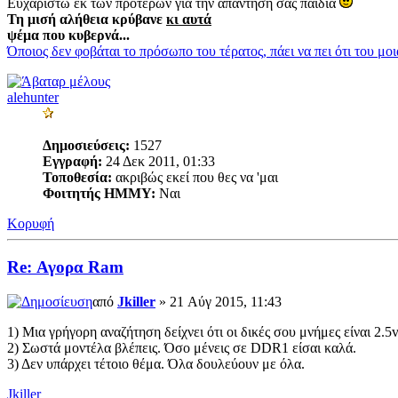
Ευχαριστω εκ των προτερων για την απαντηση σας παιδια
Τη μισή αλήθεια κρύβανε
κι αυτά
ψέμα που κυβερνά...
Όποιος δεν φοβάται το πρόσωπο του τέρατος, πάει να πει ότι του μο
alehunter
Δημοσιεύσεις:
1527
Εγγραφή:
24 Δεκ 2011, 01:33
Τοποθεσία:
ακριβώς εκεί που θες να 'μαι
Φοιτητής ΗΜΜΥ:
Ναι
Κορυφή
Re: Αγορα Ram
από
Jkiller
» 21 Αύγ 2015, 11:43
1) Μια γρήγορη αναζήτηση δείχνει ότι οι δικές σου μνήμες είναι 2.5
2) Σωστά μοντέλα βλέπεις. Όσο μένεις σε DDR1 είσαι καλά.
3) Δεν υπάρχει τέτοιο θέμα. Όλα δουλεύουν με όλα.
Jkiller