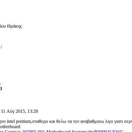
μίου Θράκης
/
1
 11 Αύγ 2015, 13:28
νο intel pentium,σταθερο και θελω να τον αναβαθμισω λιγο γιατι σερ
motherboard
ine-Compaq-365865-001-Motherboard-Systems/dp/B00994UEWC