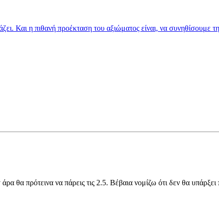
ιάζει. Και η πιθανή προέκταση του αξιώματος είναι, να συνηθίσουμε τ
v άρα θα πρότεινα να πάρεις τις 2.5. Βέβαια νομίζω ότι δεν θα υπάρξε