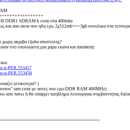
 RAM
+++++++++++++++++
 4GB DDR1 SDRAM k ειναι στα 400mhz
ως και απο αυτα που ηδη εχω 2χ512mb==>3gb συνολικα στα τεσσερα 
ω χωρις ακριβα εξοδα αποστολης?
ουσαν στο υπολογιστη μια χαρα εκανα και memtest):
ικα:
mhz-p-PER.553457
mhz-p-PER.553458
οιαζει γενικοτερα? )
''τυπου'' ram ειναι με αυτες που εχω:DDR RAM 400MHz)
τεινω απο πανω ή θα υπαρχει προβλημα λειτουργιας-συμβατοτητας δηλα
=======================================