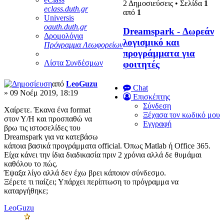
2 Δημοσιεύσεις • Σελίδα
1
eclass.duth.gr
από
1
Universis
oauth.duth.gr
Dreamspark - Δωρεάν
Δρομολόγια
λογισμικό και
Πρόγραμμα Λεωφορείων
προγράμματα για
Λίστα Συνδέσμων
φοιτητές
από
LeoGuzu
Chat
» 09 Νοέμ 2019, 18:19
Επισκέπτης
Σύνδεση
Χαίρετε. Έκανα ένα format
Ξέχασα τον κωδικό μου
στον Υ/Η και προσπαθώ να
Εγγραφή
βρω τις ιστοσελίδες του
Dreamspark για να κατεβάσω
κάποια βασικά προγράμματα official. Όπως Matlab ή Office 365.
Είχα κάνει την ίδια διαδικασία πριν 2 χρόνια αλλά δε θυμάμαι
καθόλου το πώς.
Έψαξα λίγο αλλά δεν έχω βρει κάποιον σύνδεσμο.
Ξέρετε τι παίζει; Υπάρχει περίπτωση το πρόγραμμα να
καταργήθηκε;
LeoGuzu