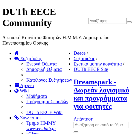
DUTh EECE
Community
Δικτυακή Κοινότητα Φοιτητών Η.Μ.Μ.Υ. Δημοκριτείου
Πανεπιστημίου Θράκης
Deece
/
Συζητήσεις
Συζητήσεις
/
Ενεργά Θέματα
Σχετικά με την κοινότητα
/
Δημοφιλή Θέματα
DUTh EECE Site
Κατάλογος Συζητήσεων
Dreamspark -
Αρχεία
Δωρεάν λογισμικό
Wiki
Μαθήματα
και προγράμματα
Πρόγραμμα Σπουδών
για φοιτητές
DUTh EECE Wiki
Σύνδεσμοι
Απάντηση
Τμήμα ΗΜΜΥ
www.ee.duth.gr
eClass