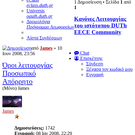
1 Δημοσίευση • Σελίδα
1
από
eclass.duth.gr
1
Universis
oauth.duth.gr
Κανόνες Λειτουργίας
Δρομολόγια
του ιστότοπου DUTh
Πρόγραμμα Λεωφορείων
EECE Community
Λίστα Συνδέσμων
από
James
» 10
Chat
Ιουν 2008, 23:56
Επισκέπτης
Όροι λειτουργίας
Σύνδεση
Ξέχασα τον κωδικό μου
Προσωπικό
Εγγραφή
Απόρρητο
(Μόνο) James
James
Δημοσιεύσεις:
1742
Εγγραφή:
08 Ιαν 2008, 22:29