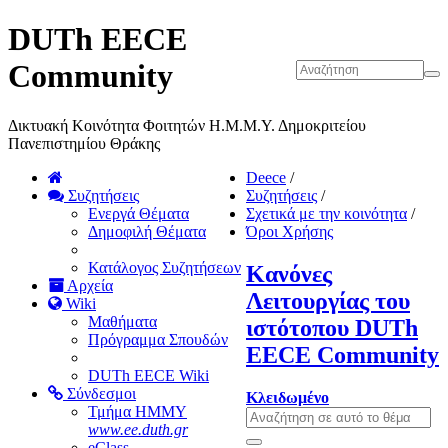
DUTh EECE
Community
Δικτυακή Κοινότητα Φοιτητών Η.Μ.Μ.Υ. Δημοκριτείου
Πανεπιστημίου Θράκης
Deece
/
Συζητήσεις
Συζητήσεις
/
Ενεργά Θέματα
Σχετικά με την κοινότητα
/
Δημοφιλή Θέματα
Όροι Χρήσης
Κατάλογος Συζητήσεων
Κανόνες
Αρχεία
Λειτουργίας του
Wiki
Μαθήματα
ιστότοπου DUTh
Πρόγραμμα Σπουδών
EECE Community
DUTh EECE Wiki
Σύνδεσμοι
Κλειδωμένο
Τμήμα ΗΜΜΥ
www.ee.duth.gr
eClass