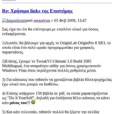
Re: Χρήσιμα links της Επιστήμης
από
megatron
» 05 Φεβ 2009, 13:47
Σας είχα πει ότι θα επέστρεφα με επιπλέον υλικό για όσους
ενδιαφέρονται.
1)Λοιπόν, θα βάλουμε για αρχή, το OriginLab OriginPro 8 SR3, το
οποίο είναι ένα πολύ ωραίο προγραμματάκι για γραφικές
παραστάσεις.
2)Επίσης, έχουμε το TweakVI Ultimate 1.0 Build 1085
Multilingual, ένα απαραίτητο utility για όσους χρησιμοποιούν
Windows Vista όπου περίιέχονται πολλές ρυθμίσεις μέσα.
3) Για κάποιους που πιθανόν να χρειαζόνται βιβλία Ηλεκτροχημείας
έχω υλικό που μπορώ να διαθέσω.
4) Επίσης υπάρχουν 159 βιβλία σε pdf, τα οποία χαρακτηρίζονται
ως "Do It YourSelf", δηλαδή για ότιδήποτα θέλει κάποιος να κάνει
κάτι
μόνος του
!!!
5) Και κάτι τελευταίο, πιθανόν πολλοί θα ξέρετε την σελίδα