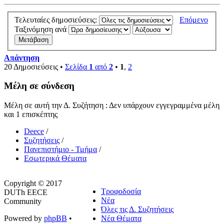
Τελευταίες δημοσιεύσεις:
Επόμενο
Ταξινόμηση ανά
Απάντηση
20 Δημοσιεύσεις •
Σελίδα
1
από
2
•
1
,
2
Μέλη σε σύνδεση
Μέλη σε αυτή την Δ. Συζήτηση : Δεν υπάρχουν εγγεγραμμένα μέλη
και 1 επισκέπτης
Deece
/
Συζητήσεις
/
Πανεπιστήμιο - Τμήμα
/
Εσωτερικά Θέματα
Copyright © 2017
Τροφοδοσία
DUTh EECE
Νέα
Community
Όλες τις Δ. Συζητήσεις
Powered by
phpBB
•
Νέα Θέματα