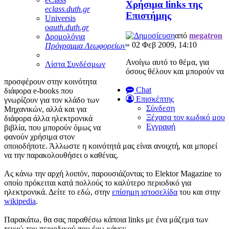
Χρήσιμα links της
eclass.duth.gr
Επιστήμης
Universis
oauth.duth.gr
από
megatron
Δρομολόγια
» 02 Φεβ 2009, 14:10
Πρόγραμμα Λεωφορείων
Ανοίγω αυτό το θέμα, για
Λίστα Συνδέσμων
όσους θέλουν και μπορούν να
προσφέρουν στην κοινότητα
Chat
διάφορα e-books που
Επισκέπτης
γνωρίζουν για τον κλάδο των
Σύνδεση
Μηχανικών, αλλά και για
Ξέχασα τον κωδικό μου
διάφορα άλλα ηλεκτρονικά
Εγγραφή
βιβλία, που μπορούν όμως να
φανούν χρήσιμα στον
οποιοδήποτε. Άλλωστε η κοινότητά μας είναι ανοιχτή, και μπορεί
να την παρακολουθήσει ο καθένας.
Ας κάνω την αρχή λοιπόν, παρουσιάζοντας το Elektor Magazine το
οποίο πρόκειται κατά πολλούς το καλύτερο περιοδικό για
ηλεκτρονικά. Δείτε το εδώ, στην
επίσημη ιστοσελίδα
του και στην
wikipedia
.
Παρακάτω, θα σας παραθέσω κάποια links με ένα μάζεμα των
τευχώ του περιοδικού που έχω κάνει: