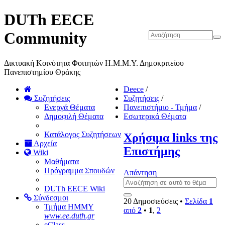
DUTh EECE
Community
Δικτυακή Κοινότητα Φοιτητών Η.Μ.Μ.Υ. Δημοκριτείου
Πανεπιστημίου Θράκης
Deece
/
Συζητήσεις
Συζητήσεις
/
Ενεργά Θέματα
Πανεπιστήμιο - Τμήμα
/
Δημοφιλή Θέματα
Εσωτερικά Θέματα
Κατάλογος Συζητήσεων
Χρήσιμα links της
Αρχεία
Επιστήμης
Wiki
Μαθήματα
Πρόγραμμα Σπουδών
Απάντηση
DUTh EECE Wiki
Σύνδεσμοι
20 Δημοσιεύσεις •
Σελίδα
1
Τμήμα ΗΜΜΥ
από
2
•
1
,
2
www.ee.duth.gr
eClass