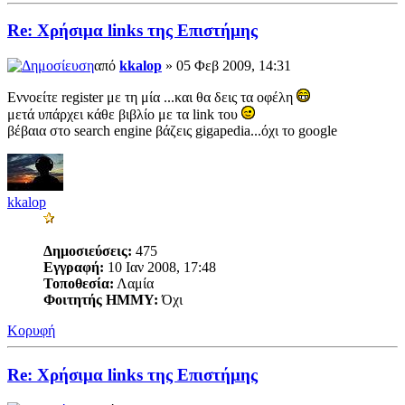
Re: Χρήσιμα links της Επιστήμης
από
kkalop
» 05 Φεβ 2009, 14:31
Εννοείτε register με τη μία ...και θα δεις τα οφέλη
μετά υπάρχει κάθε βιβλίο με τα link του
βέβαια στο search engine βάζεις gigapedia...όχι το google
kkalop
Δημοσιεύσεις:
475
Εγγραφή:
10 Ιαν 2008, 17:48
Τοποθεσία:
Λαμία
Φοιτητής ΗΜΜΥ:
Όχι
Κορυφή
Re: Χρήσιμα links της Επιστήμης