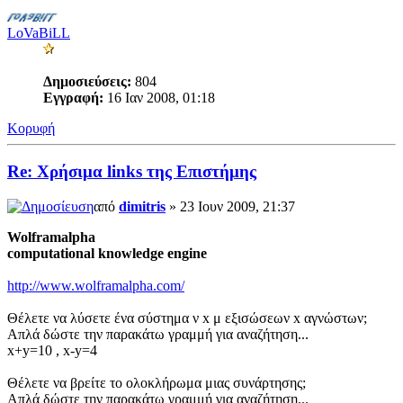
LoVaBiLL
Δημοσιεύσεις:
804
Εγγραφή:
16 Ιαν 2008, 01:18
Κορυφή
Re: Χρήσιμα links της Επιστήμης
από
dimitris
» 23 Ιουν 2009, 21:37
Wolframalpha
computational knowledge engine
http://www.wolframalpha.com/
Θέλετε να λύσετε ένα σύστημα ν x μ εξισώσεων x αγνώστων;
Απλά δώστε την παρακάτω γραμμή για αναζήτηση...
x+y=10 , x-y=4
Θέλετε να βρείτε το ολοκλήρωμα μιας συνάρτησης;
Απλά δώστε την παρακάτω γραμμή για αναζήτηση...