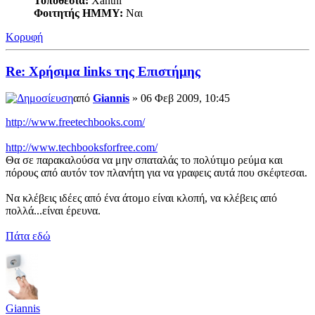
Τοποθεσία:
Xanthi
Φοιτητής ΗΜΜΥ:
Ναι
Κορυφή
Re: Χρήσιμα links της Επιστήμης
από
Giannis
» 06 Φεβ 2009, 10:45
http://www.freetechbooks.com/
http://www.techbooksforfree.com/
Θα σε παρακαλούσα να μην σπαταλάς το πολύτιμο ρεύμα και
πόρους από αυτόν τον πλανήτη για να γραφεις αυτά που σκέφτεσαι.
Να κλέβεις ιδέες από ένα άτομο είναι κλοπή, να κλέβεις από
πολλά...είναι έρευνα.
Πάτα εδώ
Giannis