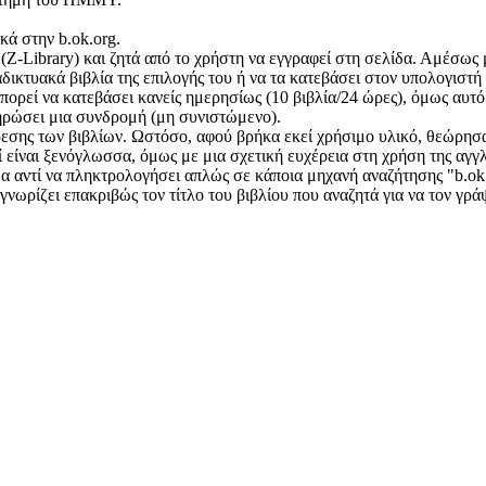
κά στην b.ok.org.
 (Z-Library) και ζητά από το χρήστη να εγγραφεί στη σελίδα. Αμέσως
ιαδικτυακά βιβλία της επιλογής του ή να τα κατεβάσει στον υπολογιστ
πορεί να κατεβάσει κανείς ημερησίως (10 βιβλία/24 ώρες), όμως αυτό
ληρώσει μια συνδρομή (μη συνιστώμενο).
ρεσης των βιβλίων. Ωστόσο, αφού βρήκα εκεί χρήσιμο υλικό, θεώρησα
εί είναι ξενόγλωσσα, όμως με μια σχετική ευχέρεια στη χρήση της αγ
ίδα αντί να πληκτρολογήσει απλώς σε κάποια μηχανή αναζήτησης "b.ok
γνωρίζει επακριβώς τον τίτλο του βιβλίου που αναζητά για να τον γρά