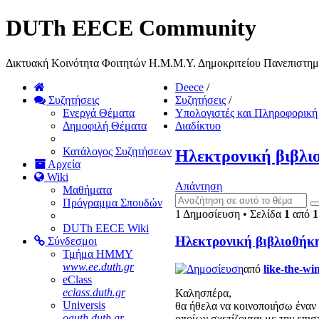
DUTh EECE Community
Δικτυακή Κοινότητα Φοιτητών Η.Μ.Μ.Υ. Δημοκριτείου Πανεπιστη
Deece
/
Συζητήσεις
Συζητήσεις
/
Ενεργά Θέματα
Υπολογιστές και Πληροφορική
Δημοφιλή Θέματα
Διαδίκτυο
Κατάλογος Συζητήσεων
Ηλεκτρονική βιβλι
Αρχεία
Wiki
Απάντηση
Μαθήματα
Πρόγραμμα Σπουδών
1 Δημοσίευση • Σελίδα
1
από
1
DUTh EECE Wiki
Ηλεκτρονική βιβλιοθήκ
Σύνδεσμοι
Τμήμα ΗΜΜΥ
www.ee.duth.gr
από
like-the-wi
eClass
eclass.duth.gr
Καλησπέρα,
Universis
θα ήθελα να κοινοποιήσω έναν 
oauth.duth.gr
οποίων σχετίζονται με την επ