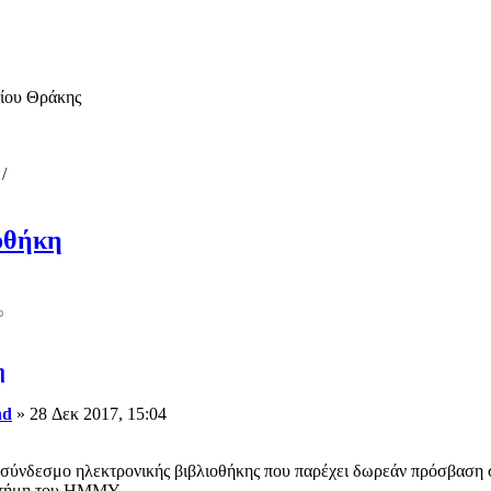
μίου Θράκης
/
οθήκη
η
nd
» 28 Δεκ 2017, 15:04
σύνδεσμο ηλεκτρονικής βιβλιοθήκης που παρέχει δωρεάν πρόσβαση σε 
ιστήμη του ΗΜΜΥ.