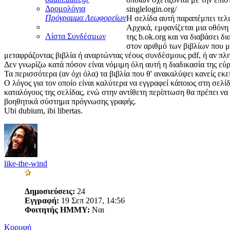
Δρομολόγια
singlelogin.org/
Πρόγραμμα Λεωφορείων
Η σελίδα αυτή παραπέμπει τελι
Αρχικά, εμφανίζεται μια οθόνη
Λίστα Συνδέσμων
της b.ok.org και να διαβάσει δ
στον αριθμό των βιβλίων που μ
μεταφράζοντας βιβλία ή αναρτώντας νέους συνδέσμους pdf, ή αν π
Δεν γνωρίζω κατά πόσον είναι νόμιμη όλη αυτή η διαδικασία της εύ
Τα περισσότερα (αν όχι όλα) τα βιβλία που θ' ανακαλύψει κανείς εκ
Ο λόγος για τον οποίο είναι καλύτερα να εγγραφεί κάποιος στη σελ
καταλόγους της σελίδας, ενώ στην αντίθετη περίπτωση θα πρέπει να 
βοηθητικά σύστημα πρόγνωσης γραφής.
Ubi dubium, ibi libertas.
like-the-wind
Δημοσιεύσεις:
24
Εγγραφή:
19 Σεπ 2017, 14:56
Φοιτητής ΗΜΜΥ:
Ναι
Κορυφή