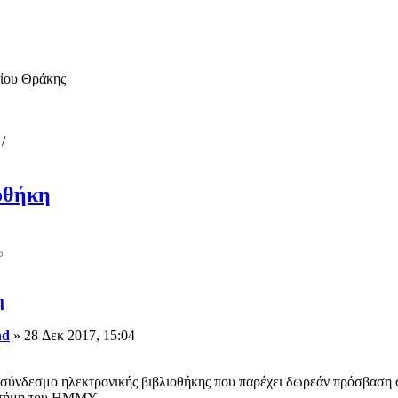
μίου Θράκης
/
οθήκη
η
nd
» 28 Δεκ 2017, 15:04
σύνδεσμο ηλεκτρονικής βιβλιοθήκης που παρέχει δωρεάν πρόσβαση σε 
ιστήμη του ΗΜΜΥ.