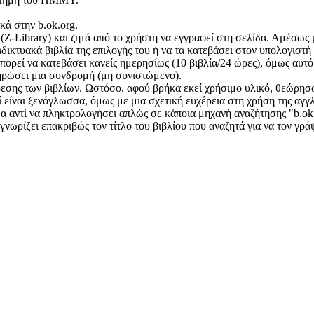
κά στην b.ok.org.
 (Z-Library) και ζητά από το χρήστη να εγγραφεί στη σελίδα. Αμέσως
ιαδικτυακά βιβλία της επιλογής του ή να τα κατεβάσει στον υπολογιστ
πορεί να κατεβάσει κανείς ημερησίως (10 βιβλία/24 ώρες), όμως αυτό
ληρώσει μια συνδρομή (μη συνιστώμενο).
ρεσης των βιβλίων. Ωστόσο, αφού βρήκα εκεί χρήσιμο υλικό, θεώρησα
εί είναι ξενόγλωσσα, όμως με μια σχετική ευχέρεια στη χρήση της αγ
ίδα αντί να πληκτρολογήσει απλώς σε κάποια μηχανή αναζήτησης "b.ok
γνωρίζει επακριβώς τον τίτλο του βιβλίου που αναζητά για να τον γρά