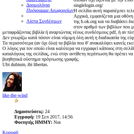
Δρομολόγια
singlelogin.org/
Πρόγραμμα Λεωφορείων
Η σελίδα αυτή παραπέμπει τελι
Αρχικά, εμφανίζεται μια οθόνη
Λίστα Συνδέσμων
της b.ok.org και να διαβάσει δ
στον αριθμό των βιβλίων που μ
μεταφράζοντας βιβλία ή αναρτώντας νέους συνδέσμους pdf, ή αν π
Δεν γνωρίζω κατά πόσον είναι νόμιμη όλη αυτή η διαδικασία της εύ
Τα περισσότερα (αν όχι όλα) τα βιβλία που θ' ανακαλύψει κανείς εκ
Ο λόγος για τον οποίο είναι καλύτερα να εγγραφεί κάποιος στη σελ
καταλόγους της σελίδας, ενώ στην αντίθετη περίπτωση θα πρέπει να 
βοηθητικά σύστημα πρόγνωσης γραφής.
Ubi dubium, ibi libertas.
like-the-wind
Δημοσιεύσεις:
24
Εγγραφή:
19 Σεπ 2017, 14:56
Φοιτητής ΗΜΜΥ:
Ναι
Κορυφή