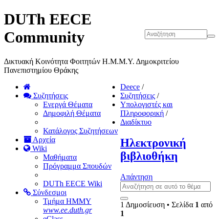
DUTh EECE
Community
Δικτυακή Κοινότητα Φοιτητών Η.Μ.Μ.Υ. Δημοκριτείου
Πανεπιστημίου Θράκης
Deece
/
Συζητήσεις
Συζητήσεις
/
Ενεργά Θέματα
Υπολογιστές και
Δημοφιλή Θέματα
Πληροφορική
/
Διαδίκτυο
Κατάλογος Συζητήσεων
Αρχεία
Ηλεκτρονική
Wiki
βιβλιοθήκη
Μαθήματα
Πρόγραμμα Σπουδών
Απάντηση
DUTh EECE Wiki
Σύνδεσμοι
Τμήμα ΗΜΜΥ
1 Δημοσίευση • Σελίδα
1
από
www.ee.duth.gr
1
eClass