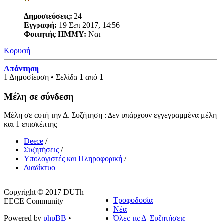
Δημοσιεύσεις:
24
Εγγραφή:
19 Σεπ 2017, 14:56
Φοιτητής ΗΜΜΥ:
Ναι
Κορυφή
Απάντηση
1 Δημοσίευση • Σελίδα
1
από
1
Μέλη σε σύνδεση
Μέλη σε αυτή την Δ. Συζήτηση : Δεν υπάρχουν εγγεγραμμένα μέλη
και 1 επισκέπτης
Deece
/
Συζητήσεις
/
Υπολογιστές και Πληροφορική
/
Διαδίκτυο
Copyright © 2017 DUTh
Τροφοδοσία
EECE Community
Νέα
Powered by
phpBB
•
Όλες τις Δ. Συζητήσεις