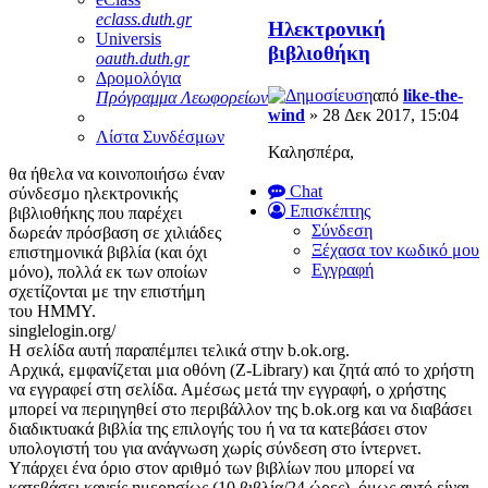
eclass.duth.gr
Ηλεκτρονική
Universis
βιβλιοθήκη
oauth.duth.gr
Δρομολόγια
από
like-the-
Πρόγραμμα Λεωφορείων
wind
» 28 Δεκ 2017, 15:04
Λίστα Συνδέσμων
Καλησπέρα,
θα ήθελα να κοινοποιήσω έναν
Chat
σύνδεσμο ηλεκτρονικής
Επισκέπτης
βιβλιοθήκης που παρέχει
Σύνδεση
δωρεάν πρόσβαση σε χιλιάδες
Ξέχασα τον κωδικό μου
επιστημονικά βιβλία (και όχι
Εγγραφή
μόνο), πολλά εκ των οποίων
σχετίζονται με την επιστήμη
του ΗΜΜΥ.
singlelogin.org/
Η σελίδα αυτή παραπέμπει τελικά στην b.ok.org.
Αρχικά, εμφανίζεται μια οθόνη (Z-Library) και ζητά από το χρήστη
να εγγραφεί στη σελίδα. Αμέσως μετά την εγγραφή, ο χρήστης
μπορεί να περιηγηθεί στο περιβάλλον της b.ok.org και να διαβάσει
διαδικτυακά βιβλία της επιλογής του ή να τα κατεβάσει στον
υπολογιστή του για ανάγνωση χωρίς σύνδεση στο ίντερνετ.
Υπάρχει ένα όριο στον αριθμό των βιβλίων που μπορεί να
κατεβάσει κανείς ημερησίως (10 βιβλία/24 ώρες), όμως αυτό είναι