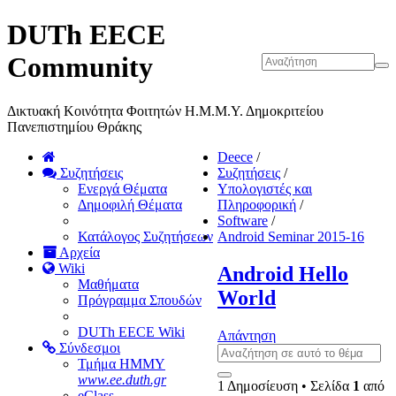
DUTh EECE
Community
Δικτυακή Κοινότητα Φοιτητών Η.Μ.Μ.Υ. Δημοκριτείου
Πανεπιστημίου Θράκης
Deece
/
Συζητήσεις
Συζητήσεις
/
Ενεργά Θέματα
Υπολογιστές και
Δημοφιλή Θέματα
Πληροφορική
/
Software
/
Κατάλογος Συζητήσεων
Android Seminar 2015-16
Αρχεία
Wiki
Android Hello
Μαθήματα
World
Πρόγραμμα Σπουδών
DUTh EECE Wiki
Απάντηση
Σύνδεσμοι
Τμήμα ΗΜΜΥ
www.ee.duth.gr
1 Δημοσίευση • Σελίδα
1
από
eClass