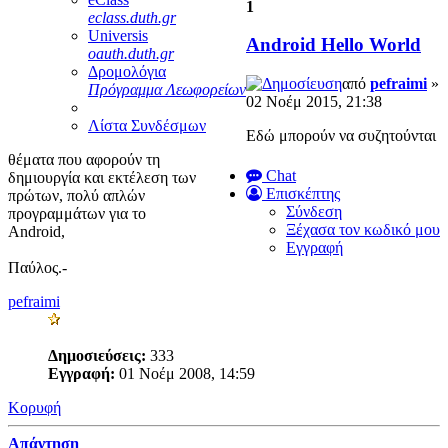
1
eclass.duth.gr
Universis
Android Hello World
oauth.duth.gr
Δρομολόγια
από
pefraimi
»
Πρόγραμμα Λεωφορείων
02 Νοέμ 2015, 21:38
Λίστα Συνδέσμων
Εδώ μπορούν να συζητούνται
θέματα που αφορούν τη
Chat
δημιουργία και εκτέλεση των
Επισκέπτης
πρώτων, πολύ απλών
Σύνδεση
προγραμμάτων για το
Ξέχασα τον κωδικό μου
Android,
Εγγραφή
Παύλος.-
pefraimi
Δημοσιεύσεις:
333
Εγγραφή:
01 Νοέμ 2008, 14:59
Κορυφή
Απάντηση