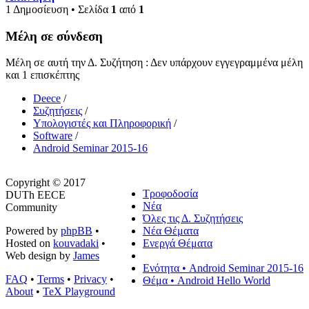
1 Δημοσίευση • Σελίδα
1
από
1
Μέλη σε σύνδεση
Μέλη σε αυτή την Δ. Συζήτηση : Δεν υπάρχουν εγγεγραμμένα μέλη
και 1 επισκέπτης
Deece
/
Συζητήσεις
/
Υπολογιστές και Πληροφορική
/
Software
/
Android Seminar 2015-16
Copyright © 2017
Τροφοδοσία
DUTh EECE
Νέα
Community
Όλες τις Δ. Συζητήσεις
Powered by
phpBB
•
Νέα Θέματα
Hosted on
kouvadaki
•
Ενεργά Θέματα
Web design by
James
Ενότητα • Android Seminar 2015-16
FAQ
•
Terms
•
Privacy
•
Θέμα • Android Hello World
About
•
TeX Playground