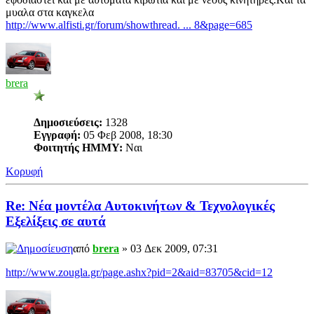
μυαλα στα καγκελα
http://www.alfisti.gr/forum/showthread. ... 8&page=685
brera
Δημοσιεύσεις:
1328
Εγγραφή:
05 Φεβ 2008, 18:30
Φοιτητής ΗΜΜΥ:
Ναι
Κορυφή
Re: Νέα μοντέλα Αυτοκινήτων & Τεχνολογικές
Εξελίξεις σε αυτά
από
brera
» 03 Δεκ 2009, 07:31
http://www.zougla.gr/page.ashx?pid=2&aid=83705&cid=12