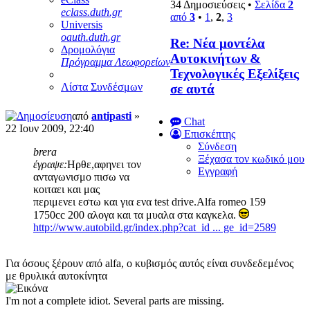
34 Δημοσιεύσεις •
Σελίδα
2
eclass.duth.gr
από
3
•
1
,
2
,
3
Universis
oauth.duth.gr
Re: Νέα μοντέλα
Δρομολόγια
Αυτοκινήτων &
Πρόγραμμα Λεωφορείων
Τεχνολογικές Εξελίξεις
Λίστα Συνδέσμων
σε αυτά
από
antipasti
»
Chat
22 Ιουν 2009, 22:40
Επισκέπτης
Σύνδεση
brera
Ξέχασα τον κωδικό μου
έγραψε:
Ηρθε,αφηνει τον
Εγγραφή
ανταγωνισμο πισω να
κοιταει και μας
περιμενει εστω και για ενα test drive.Alfa romeo 159
1750cc 200 αλογα και τα μυαλα στα καγκελα.
http://www.autobild.gr/index.php?cat_id ... ge_id=2589
Για όσους ξέρουν από alfa, ο κυβισμός αυτός είναι συνδεδεμένος
με θρυλικά αυτοκίνητα
I'm not a complete idiot. Several parts are missing.