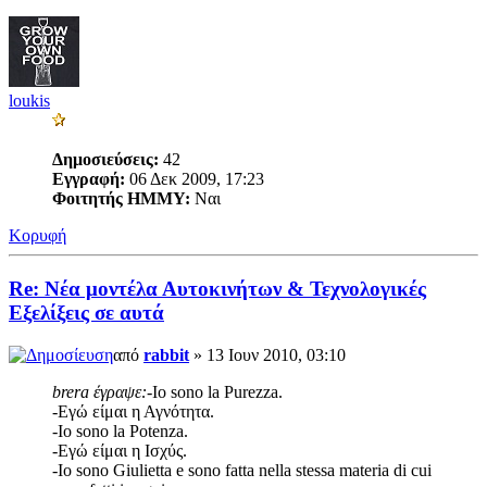
loukis
Δημοσιεύσεις:
42
Εγγραφή:
06 Δεκ 2009, 17:23
Φοιτητής ΗΜΜΥ:
Ναι
Κορυφή
Re: Νέα μοντέλα Αυτοκινήτων & Τεχνολογικές
Εξελίξεις σε αυτά
από
rabbit
» 13 Ιουν 2010, 03:10
brera έγραψε:
-Io sono la Purezza.
-Εγώ είμαι η Αγνότητα.
-Io sono la Potenza.
-Εγώ είμαι η Ισχύς.
-Io sono Giulietta e sono fatta nella stessa materia di cui