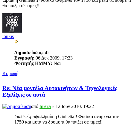
Ωραία η Giulietta!! Φυσικα αναμενω τον 1750 και μετα να δουμε τι
θα παιξει σε τιμες!!
loukis
Δημοσιεύσεις:
42
Εγγραφή:
06 Δεκ 2009, 17:23
Φοιτητής ΗΜΜΥ:
Ναι
Κορυφή
Re: Νέα μοντέλα Αυτοκινήτων & Τεχνολογικές
Εξελίξεις σε αυτά
από
brera
» 12 Ιουν 2010, 19:22
loukis έγραψε:
Ωραία η Giulietta!! Φυσικα αναμενω τον
1750 και μετα να δουμε τι θα παιξει σε τιμες!!