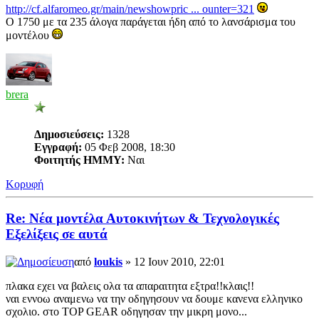
http://cf.alfaromeo.gr/main/newshowpric ... ounter=321
O 1750 με τα 235 άλογα παράγεται ήδη από το λανσάρισμα του
μοντέλου
brera
Δημοσιεύσεις:
1328
Εγγραφή:
05 Φεβ 2008, 18:30
Φοιτητής ΗΜΜΥ:
Ναι
Κορυφή
Re: Νέα μοντέλα Αυτοκινήτων & Τεχνολογικές
Εξελίξεις σε αυτά
από
loukis
» 12 Ιουν 2010, 22:01
πλακα εχει να βαλεις ολα τα απαραιτητα εξτρα!!κλαις!!
ναι εννοω αναμενω να την οδηγησουν να δουμε κανενα ελληνικο
σχολιο. στο TOP GEAR οδηγησαν την μικρη μονο...