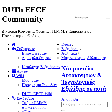
DUTh EECE
Community
Δικτυακή Κοινότητα Φοιτητών Η.Μ.Μ.Υ. Δημοκριτείου
Πανεπιστημίου Θράκης
Deece
/
Συζητήσεις
Συζητήσεις
/
Ενεργά Θέματα
Αθλητικά
/
Δημοφιλή Θέματα
Μηχανοκίνητος Αθλητισμός
Κατάλογος Συζητήσεων
Νέα μοντέλα
Αρχεία
Αυτοκινήτων &
Wiki
Μαθήματα
Τεχνολογικές
Πρόγραμμα Σπουδών
Εξελίξεις σε αυτά
DUTh EECE Wiki
Σύνδεσμοι
Απάντηση
Τμήμα ΗΜΜΥ
www.ee.duth.gr
eClass