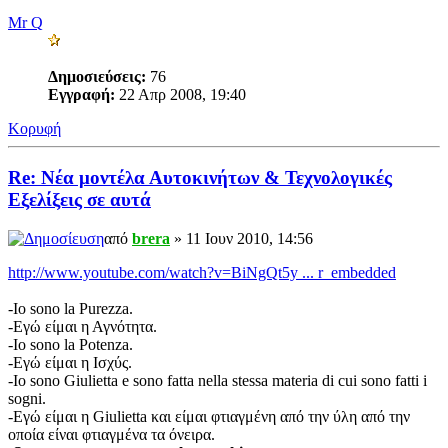
Mr Q
Δημοσιεύσεις:
76
Εγγραφή:
22 Απρ 2008, 19:40
Κορυφή
Re: Νέα μοντέλα Αυτοκινήτων & Τεχνολογικές
Εξελίξεις σε αυτά
από
brera
» 11 Ιουν 2010, 14:56
http://www.youtube.com/watch?v=BiNgQt5y ... r_embedded
-Io sono la Purezza.
-Εγώ είμαι η Αγνότητα.
-Io sono la Potenza.
-Εγώ είμαι η Ισχύς.
-Io sono Giulietta e sono fatta nella stessa materia di cui sono fatti i
sogni.
-Εγώ είμαι η Giulietta και είμαι φτιαγμένη από την ύλη από την
οποία είναι φτιαγμένα τα όνειρα.