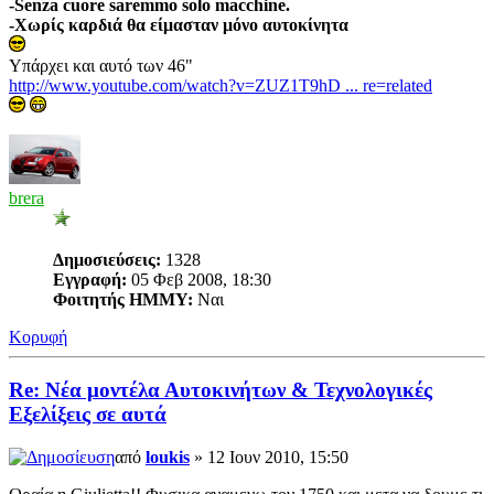
-Senza cuore saremmo solo macchine.
-Χωρίς καρδιά θα είμασταν μόνο αυτοκίνητα
Yπάρχει και αυτό των 46"
http://www.youtube.com/watch?v=ZUZ1T9hD ... re=related
brera
Δημοσιεύσεις:
1328
Εγγραφή:
05 Φεβ 2008, 18:30
Φοιτητής ΗΜΜΥ:
Ναι
Κορυφή
Re: Νέα μοντέλα Αυτοκινήτων & Τεχνολογικές
Εξελίξεις σε αυτά
από
loukis
» 12 Ιουν 2010, 15:50