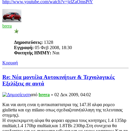
http://www.youtube.com/watch?v=jzlZaOmsPtY
brera
Δημοσιεύσεις:
1328
Εγγραφή:
05 Φεβ 2008, 18:30
Φοιτητής ΗΜΜΥ:
Ναι
Κορυφή
Re: Νέα μοντέλα Αυτοκινήτων & Τεχνολογικές
Εξελίξεις σε αυτά
από
brera
» 02 Δεκ 2009, 04:02
Kαι ναι αυτη ειναι η αντικαταστατρια της 147.Η αλφα ρομεο
giulietta και οχι milano οπως σχεδιαζοταν(αλλαγη της τελευταιας
στιγμης).
Η συγκεκριμενη αλφα θα φοραει αρχικα τους κινητηρες 1.4 135hp
multiair,1.4 170hp multiair,και 1.8ΤΒι 230hp.Στη συνεχεια θα
εφοδιαστει και με αυτοματα κιβωτια και με νεους κινητηρες.Kαι τα