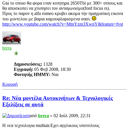
Gta το οποιο θα φορα εναν κινητηρα 2650Tbi με 300+ ιππους και
θα αποσκοπει να χτυπησει τον ανταγωνισμο(ford focus rs).
Προς το παρον η alfa romeo κρυβει ακομα την πραγματικη εικονα
του μοντελου με βαρια καμουφλαρισμενα σασι.
http://www.youtube.com/watch?v=MtnYzm3XwnY&feature=fvst
brera
Δημοσιεύσεις:
1328
Εγγραφή:
05 Φεβ 2008, 18:30
Φοιτητής ΗΜΜΥ:
Ναι
Κορυφή
Re: Νέα μοντέλα Αυτοκινήτων & Τεχνολογικές
Εξελίξεις σε αυτά
από
brera
» 02 Ιούλ 2009, 22:31
H νεα τεχνολογια multiair.Εχει αγγλικους υποτιτλους