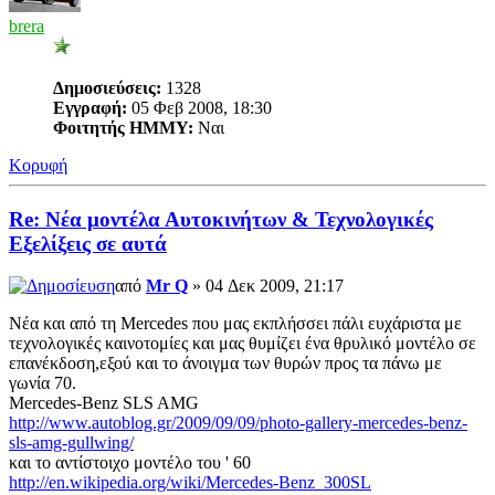
brera
Δημοσιεύσεις:
1328
Εγγραφή:
05 Φεβ 2008, 18:30
Φοιτητής ΗΜΜΥ:
Ναι
Κορυφή
Re: Νέα μοντέλα Αυτοκινήτων & Τεχνολογικές
Εξελίξεις σε αυτά
από
Mr Q
» 04 Δεκ 2009, 21:17
Νέα και από τη Mercedes που μας εκπλήσσει πάλι ευχάριστα με
τεχνολογικές καινοτομίες και μας θυμίζει ένα θρυλικό μοντέλο σε
επανέκδοση,εξού και το άνοιγμα των θυρών προς τα πάνω με
γωνία 70.
Μercedes-Benz SLS AMG
http://www.autoblog.gr/2009/09/09/photo-gallery-mercedes-benz-
sls-amg-gullwing/
και το αντίστοιχο μοντέλο του ' 60
http://en.wikipedia.org/wiki/Mercedes-Benz_300SL