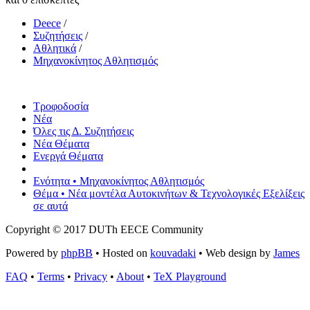
Deece
/
Συζητήσεις
/
Αθλητικά
/
Μηχανοκίνητος Αθλητισμός
Τροφοδοσία
Νέα
Όλες τις Δ. Συζητήσεις
Νέα Θέματα
Ενεργά Θέματα
Ενότητα • Μηχανοκίνητος Αθλητισμός
Θέμα • Νέα μοντέλα Αυτοκινήτων & Τεχνολογικές Εξελίξεις
σε αυτά
Copyright © 2017 DUTh EECE Community
Powered by
phpBB
• Hosted on
kouvadaki
• Web design by
James
FAQ
•
Terms
•
Privacy
•
About
•
TeX Playground