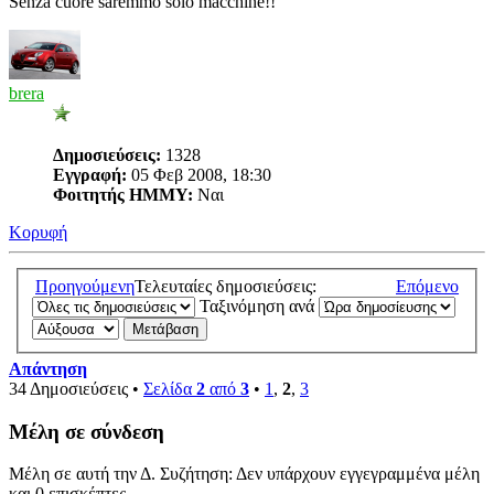
Senza cuore saremmo solo macchine!!
brera
Δημοσιεύσεις:
1328
Εγγραφή:
05 Φεβ 2008, 18:30
Φοιτητής ΗΜΜΥ:
Ναι
Κορυφή
Προηγούμενη
Τελευταίες δημοσιεύσεις:
Επόμενο
Ταξινόμηση ανά
Απάντηση
34 Δημοσιεύσεις •
Σελίδα
2
από
3
•
1
,
2
,
3
Μέλη σε σύνδεση
Μέλη σε αυτή την Δ. Συζήτηση: Δεν υπάρχουν εγγεγραμμένα μέλη
και 0 επισκέπτες