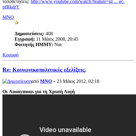
τοποθετησεις:
http://www.youtube.com/watch?feature=pl ... gc-
pfRkdrY
MNO
Δημοσιεύσεις:
408
Εγγραφή:
11 Μάιος 2008, 20:45
Φοιτητής ΗΜΜΥ:
Ναι
Κορυφή
Re: Κοινωνικοπολιτικές εξελίξεις.
από
MNO
» 23 Μάιος 2012, 02:18
Οι Anonymous για τη Χρυσή Αυγή