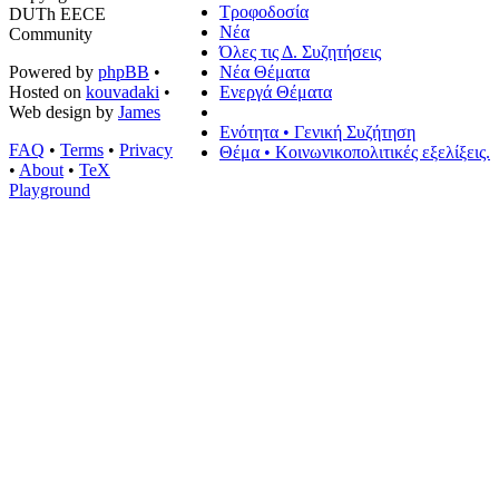
Τροφοδοσία
DUTh EECE
Νέα
Community
Όλες τις Δ. Συζητήσεις
Powered by
phpBB
•
Νέα Θέματα
Hosted on
kouvadaki
•
Ενεργά Θέματα
Web design by
James
Ενότητα • Γενική Συζήτηση
FAQ
•
Terms
•
Privacy
Θέμα • Κοινωνικοπολιτικές εξελίξεις.
•
About
•
TeX
Playground