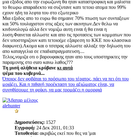
μια εξοδος απο την ευρωζωνη θα ηταν καταστροφικη και μαλιστα
το θεωρω απαραδεκτο να συζυτανε κατι τετοιο ατομα που 99%
εχουν ηδη τα λεφτα του στο εξωτερικο
Μια εξοδος απο το ευρω θα σημαινε 70% πτωση των συνταξεων
και 50% τουλαχιστον στις αξιες των ακινητων.Δεν θελω να
κινδυνολογώ αλλα δεν νομιζω αυτη ειναι ή θα ειναι η
λυση.Φαινεται αλλωστε και απο τις προτασεις των κομματων που
δεν υποστηριζουν κατι τετοιο(με εξαιρεση το ΚΚΕ που κλασσικα
διαφωνει).Ακομα και ο τσιπρας αλλωστε αλλαξε την δηλωση του
απο καταγγελια σε επαδιαπραγματευση....
Τελος,νομιζα οτι ο βαρουφακης ηταν απο τους υποστηρικτες την
παραμονης στο euro κανω λαθος???
Τη μισή αλήθεια κρύβανε
κι αυτά
ψέμα που κυβερνά...
Όποιος δεν φοβάται το πρόσωπο του τέρατος, πάει να πει ότι του
μοιάζει. Και η πιθανή προέκταση του αξιώματος είναι, να
συνηθίσουμε τη φρίκη, να μας τρομάζει η ομορφιά
alehunter
Δημοσιεύσεις:
1527
Εγγραφή:
24 Δεκ 2011, 01:33
Τοποθεσία:
ακριβώς εκεί που θες να 'μαι