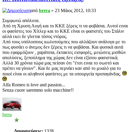
από
brera
» 23 Μάιος 2012, 10:33
Συμφωνώ απόλυτα.
Από τη Χρυση Αυγή και το ΚΚΕ ξέρεις τι να φοβάσαι. Αυτοί ειναι
οι φασίστες του Χίτλερ και το ΚΚΕ είναι οι φασιστές του Στάλιν
αλλά εκει δε γίνεται τόσος ντόρος.
Από τους υπόλοιπους κωλοτούμπες που αλλάζουν ανάλογα με το
πως φυσάει ο άνεμος δεν ξέρεις τι να φοβάσαι. Και φυσικά αυτά
που εφαρμόζουν , χαράτσια, έκτακτες εισφορές, μειώσεις μισθών
απολύσεις, ξεπούλημα της χώρας δεν είναι εξίσου φασιστικά;
Αλλά 30 χρόνια τώρα μας πείσαν ότι "έτσι ειναι το σωστό και
πρέπει να γίνουν". Και δε μας περνάει καν από το μυαλό για το
ποιοί είναι οι αληθινοί φασίστες με τα υπουργεία προπαγάνδας.
Alfa Romeo is love and passion...
Senza cuore saremmo solo macchine!!
brera
Δημοσιεύσεις:
1328