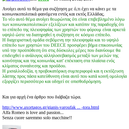
Ανοίγει αυτό το θέμα για συζήτηση με ό,τι έχει να κάνει με τα
κοινωνικοπολιτικά φαινόμενα εντός και εκτός Ελλάδας.
To νέο αυτό θέμα ανοίγει θεωρώντας ότι είναι επιβεβλημένο λόγω
των κοινωνικοπολιτικών εξελίξεων και κατόπιν της παραδοχής ότι
το επίπεδο της πλειοψηφίας των χρηστών του φόρουμ είναι αρκετά
υψηλό ώστε να διατηρηθεί η συζήτηση σε κόσμιο επίπεδο.
Η διαχειριστική ομάδα σεβόμενη την πλειοψηφία και το υψηλό
επίπεδο των χρηστών του DEECE προσφέρει βήμα επικοινωνίας
υπό την προϋπόθεση ότι στις δύσκολες μέρες που διανύουμε θα
επιδειχθεί ο ανάλογος αλληλοσεβασμός μεταξύ των μελών της
κοινότητας και της κοινωνίας κατ' επέκταση στα πλαίσια ενός
κλίματος συναίνεσης και προόδου.
Η μισαλλοδοξία, η προβοκατόρικη συμπεριφορά και η εκτόξευση
λάσπης προς πάσα κατεύθυνση είναι αυτό που κατά κοινή ομολογία
εξοργίζει περισσότερο και οδηγεί σε οπισθοδρόμηση.
Και για αρχή ένα άρθρο που διάβαζα τώρα.
http://www.axortagos.gr/gianis-varoufak ... -tora.html
Alfa Romeo is love and passion...
Senza cuore saremmo solo macchine!!