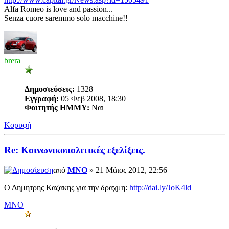
Alfa Romeo is love and passion...
Senza cuore saremmo solo macchine!!
brera
Δημοσιεύσεις:
1328
Εγγραφή:
05 Φεβ 2008, 18:30
Φοιτητής ΗΜΜΥ:
Ναι
Κορυφή
Re: Κοινωνικοπολιτικές εξελίξεις.
από
MNO
» 21 Μάιος 2012, 22:56
Ο Δημητρης Καζακης για την δραχμη:
http://dai.ly/JoK4ld
MNO