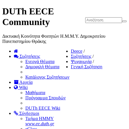
DUTh EECE
Community
Δικτυακή Κοινότητα Φοιτητών Η.Μ.Μ.Υ. Δημοκριτείου
Πανεπιστημίου Θράκης
Deece
/
Συζητήσεις
Συζητήσεις
/
Ενεργά Θέματα
Ψυχαγωγία
/
Δημοφιλή Θέματα
Γενική Συζήτηση
Κατάλογος Συζητήσεων
Αρχεία
Wiki
Μαθήματα
Πρόγραμμα Σπουδών
DUTh EECE Wiki
Σύνδεσμοι
Τμήμα ΗΜΜΥ
www.ee.duth.gr
eClass