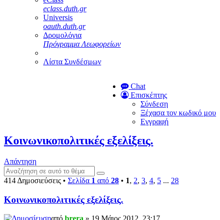
eclass.duth.gr
Universis
oauth.duth.gr
Δρομολόγια
Πρόγραμμα Λεωφορείων
Λίστα Συνδέσμων
Chat
Επισκέπτης
Σύνδεση
Ξέχασα τον κωδικό μου
Εγγραφή
Κοινωνικοπολιτικές εξελίξεις.
Απάντηση
414 Δημοσιεύσεις •
Σελίδα
1
από
28
•
1
,
2
,
3
,
4
,
5
...
28
Κοινωνικοπολιτικές εξελίξεις.
από
brera
» 19 Μάιος 2012, 23:17