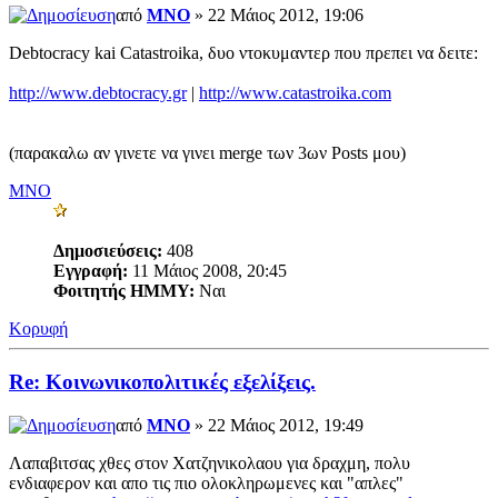
από
MNO
» 22 Μάιος 2012, 19:06
Debtocracy kai Catastroika, δυο ντοκυμαντερ που πρεπει να δειτε:
http://www.debtocracy.gr
|
http://www.catastroika.com
(παρακαλω αν γινετε να γινει merge των 3ων Posts μου)
MNO
Δημοσιεύσεις:
408
Εγγραφή:
11 Μάιος 2008, 20:45
Φοιτητής ΗΜΜΥ:
Ναι
Κορυφή
Re: Κοινωνικοπολιτικές εξελίξεις.
από
MNO
» 22 Μάιος 2012, 19:49
Λαπαβιτσας χθες στον Χατζηνικολαου για δραχμη, πολυ
ενδιαφερον και απο τις πιο ολοκληρωμενες και "απλες"