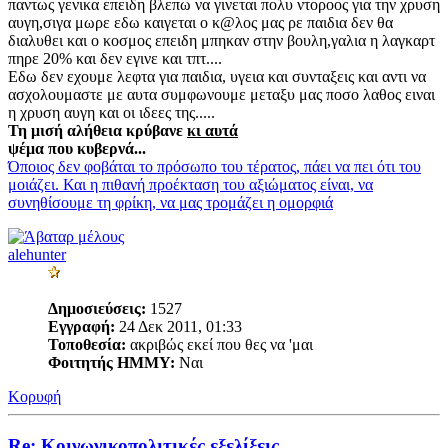
παντως γενικα επειδη βλεπω να γινεται πολυ ντοροος για την χρυση
αυγη,σιγα μωρε εδω καιγεται ο κ@λος μας ρε παιδια δεν θα
διαλυθει και ο κοσμος επειδη μπηκαν στην βουλη,γαλια η λαγκαρτ
πηρε 20% και δεν εγινε και τπτ....
Εδω δεν εχουμε λεφτα για παιδια, υγεια και συνταξεις και αντι να
ασχολουμαστε με αυτα συμφωνουμε μεταξυ μας ποσο λαθος ειναι
η χρυση αυγη και οι ιδεες της.....
Τη μισή αλήθεια κρύβανε
κι αυτά
ψέμα που κυβερνά...
Όποιος δεν φοβάται το πρόσωπο του τέρατος, πάει να πει ότι του
μοιάζει. Και η πιθανή προέκταση του αξιώματος είναι, να
συνηθίσουμε τη φρίκη, να μας τρομάζει η ομορφιά
alehunter
Δημοσιεύσεις:
1527
Εγγραφή:
24 Δεκ 2011, 01:33
Τοποθεσία:
ακριβώς εκεί που θες να 'μαι
Φοιτητής ΗΜΜΥ:
Ναι
Κορυφή
Re: Κοινωνικοπολιτικές εξελίξεις.