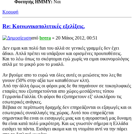
Φοιτητής ΗΜΜΥ:
Ναι
Κορυφή
Re: Κοινωνικοπολιτικές εξελίξεις.
από
brera
» 20 Μάιος 2012, 00:51
Δεν ειμαι και πολύ fun του αλλά σε γενικές γραμμές δεν έχει
άδικο. Απλά πρέπει να υπάρξουν και ορισμένες προυποθέσεις.
Και το λέω όπως το σκέφτομαι εγώ χωρίς να ειμαι οικονομολόγος
απλά με το μικρό μου το μυαλό.
Αν βγούμε απο το ευρώ ναι όλες αυτές οι μειώσεις που λες θα
γινουν (50% στην αξία των καταθέσεων κλπ).
Από την άλλη όμως οι φόροι μας δε θα πηγαίνουν σε τοκογλυφικές
εταιρίες που εξυπηρετούνται απο χώρες-μεσάζοντες τύπου
Γερμανία-Γαλλία. Οι φόροι θα εξυπηρετουν εξ' ολοκλήρου τις
εσωτερικές ανάγκες.
Βέβαια σε περίπτωση δραχμής δεν επηρεάζονται οι εξαγωγές και οι
εσωτερικές συναλλαγές της χώρας. Αυτό που επηρεάζεται
σημαντικα θα ειναι οι εισαγωγές μιας και η αγοραστική μας δυναμη
θα είναι κατά πολύ μικρότερη. Και ως γνωστόν σήμερα η Ελλάδα
εισάγει τα πάντα. Εισάγει ακομα και τη ντομάτα αντί να την πάρει