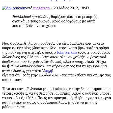
από
megatron
» 20 Μάιος 2012, 18:43
JimMichael έγραψε:
Σας θυμίζουν τίποτα τα ρεπορτάζ
σχετικά με τους οικονομικούς δολοφόνους με αυτά
που συμβαίνουν στη χώρα;
Ναι, φυσικά. Απλά να προσθέσω ότι είχα διαβάσει πριν αρκετό
καιρό σε ένα blog (δυστυχώς δεν μπορώ να το βρω αυτό το άρθρο
την προκειμένη στιγμή), ο ίδιος ο
John Perkins
άλλοτε οικονομικός
δολοφόνος της CIA που
"είχε αποστολή να σχεδιάζει κυβερνητικά
συμβόλαια, που θα φαίνονταν ιδανικά, αλλά ο πραγματικός στόχος
θα ήταν να «υποδουλώσει» μια χώρα σε χρέος και να την κρατήσει
υποδουλωμένη για πάντα"
,
[
πηγή
]
είχε πει ότι "εσάς (την Ελλάδα δλδ,) σας πτωχεύουν για να μην σας
σκοτώσουν."
Τι να πει κανείς? Φυσικά μπορεί κάποιος να μην δώσει σημασία σε
τέτοιες απόψεις, να τις θεωρήσει αβάσιμες. Απλά ο καθένας μπορεί
να πιστεύει ό,τι θέλει. Ίσως την πραγματική αλήθεια για το τι περνά
αυτή η χώρα κι αυτός ο δύσμοιρος λαός, μπορεί να μην την
μάθουμε ποτέ....