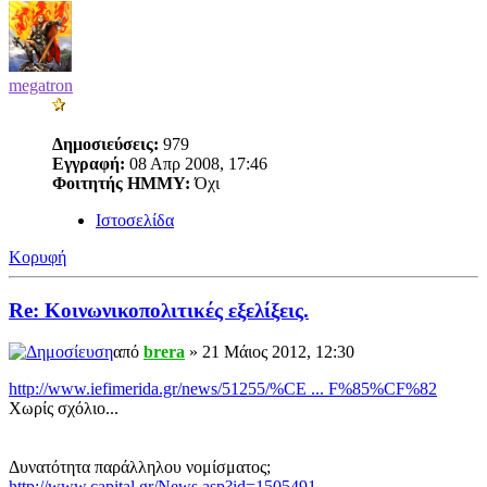
megatron
Δημοσιεύσεις:
979
Εγγραφή:
08 Απρ 2008, 17:46
Φοιτητής ΗΜΜΥ:
Όχι
Ιστοσελίδα
Κορυφή
Re: Κοινωνικοπολιτικές εξελίξεις.
από
brera
» 21 Μάιος 2012, 12:30
http://www.iefimerida.gr/news/51255/%CE ... F%85%CF%82
Xωρίς σχόλιο...
Δυνατότητα παράλληλου νομίσματος;
http://www.capital.gr/News.asp?id=1505491