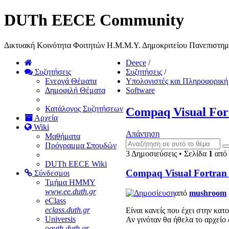
DUTh EECE Community
Δικτυακή Κοινότητα Φοιτητών Η.Μ.Μ.Υ. Δημοκριτείου Πανεπιστη
Deece
/
Συζητήσεις
Συζητήσεις
/
Ενεργά Θέματα
Υπολογιστές και Πληροφορική
Δημοφιλή Θέματα
Software
Κατάλογος Συζητήσεων
Compaq Visual For
Αρχεία
Wiki
Απάντηση
Μαθήματα
Πρόγραμμα Σπουδών
3 Δημοσιεύσεις • Σελίδα
1
από
DUTh EECE Wiki
Compaq Visual Fortran 
Σύνδεσμοι
Τμήμα ΗΜΜΥ
www.ee.duth.gr
από
mushroom
eClass
eclass.duth.gr
Είναι κανείς που έχει στην κατ
Universis
Αν γινόταν θα ήθελα το αρχείο
oauth.duth.gr