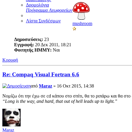
Δρομολόγια
Πρόγραμμα Λεωφορείων
Λίστα Συνδέσμων
mushroom
Δημοσιεύσεις:
23
Εγγραφή:
20 Δεκ 2011, 18:21
Φοιτητής ΗΜΜΥ:
Ναι
Κορυφή
Re: Compaq Visual Fortran 6.6
από
Maraz
» 16 Οκτ 2015, 14:38
Νομίζω ότι την έχω σε cd κάπου στο σπίτι, θα το ριπάρω και θα στο
“Long is the way, and hard, that out of hell leads up to light.”
Maraz