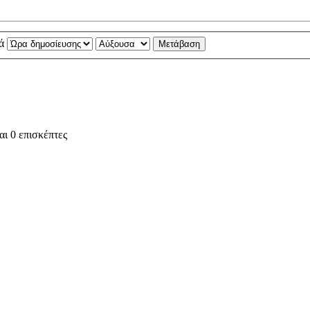
νά
ι 0 επισκέπτες