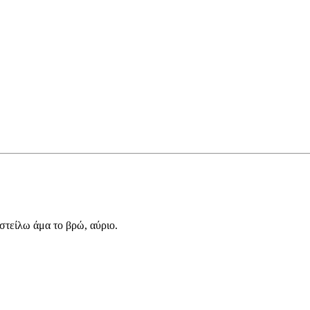
 στείλω άμα το βρώ, αύριο.