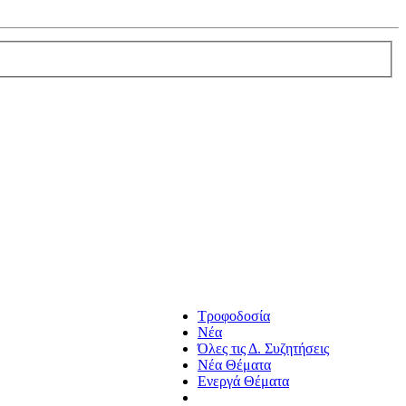
Τροφοδοσία
Νέα
Όλες τις Δ. Συζητήσεις
Νέα Θέματα
Ενεργά Θέματα