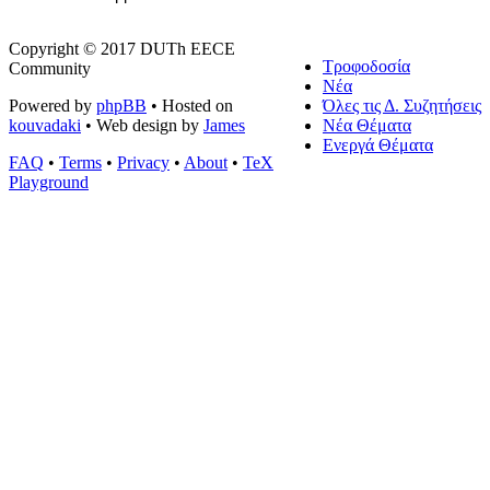
Copyright © 2017 DUTh EECE
Τροφοδοσία
Community
Νέα
Powered by
phpBB
• Hosted on
Όλες τις Δ. Συζητήσεις
kouvadaki
• Web design by
James
Νέα Θέματα
Ενεργά Θέματα
FAQ
•
Terms
•
Privacy
•
About
•
TeX
Playground