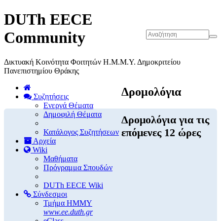
DUTh EECE
Community
Δικτυακή Κοινότητα Φοιτητών Η.Μ.Μ.Υ. Δημοκριτείου
Πανεπιστημίου Θράκης
Δρομολόγια
Συζητήσεις
Ενεργά Θέματα
Δημοφιλή Θέματα
Δρομολόγια για τις
επόμενες 12 ώρες
Κατάλογος Συζητήσεων
Αρχεία
Wiki
Μαθήματα
Πρόγραμμα Σπουδών
DUTh EECE Wiki
Σύνδεσμοι
Τμήμα ΗΜΜΥ
www.ee.duth.gr
eClass