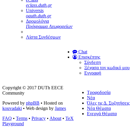
eclass.duth.gr
Universis
oauth.duth.gr
Δρομολόγια
Πρόγραμμα Λεωφορείων
Λίστα Συνδέσμων
Chat
Επισκέπτης
Σύνδεση
Ξέχασα τον κωδικό μου
Εγγραφή
Copyright © 2017 DUTh EECE
Τροφοδοσία
Community
Νέα
Powered by
phpBB
• Hosted on
Όλες τις Δ. Συζητήσεις
kouvadaki
• Web design by
James
Νέα Θέματα
Ενεργά Θέματα
FAQ
•
Terms
•
Privacy
•
About
•
TeX
Playground