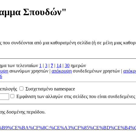
ραμμα Σπουδών"
ς που συνδέονται από μια καθορισμένη σελίδα (ή σε μέλη μιας καθορ
ημα των τελευταίων
1
|
3
|
7
|
14
|
30
ημερών
ρυψη
ανωνύμων χρηστών |
απόκρυψη
συνδεδεμένων χρηστών |
απόκρ
6
 επιλογής
Συσχετισμένο namespace
Εμφάνιση των αλλαγών στις σελίδες που είναι συνδεδεμένες
της δοσμένης περιόδου.
9%CE%B4%CE%B9%CE%BA%CF%8C:%CE%A3%CF%85%CE%