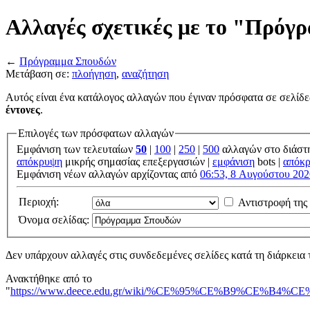
Αλλαγές σχετικές με το "Πρόγ
←
Πρόγραμμα Σπουδών
Μετάβαση σε:
πλοήγηση
,
αναζήτηση
Αυτός είναι ένα κατάλογος αλλαγών που έγιναν πρόσφατα σε σελίδε
έντονες
.
Επιλογές των πρόσφατων αλλαγών
Εμφάνιση των τελευταίων
50
|
100
|
250
|
500
αλλαγών στο διάστ
απόκρυψη
μικρής σημασίας επεξεργασιών |
εμφάνιση
bots |
απόκ
Εμφάνιση νέων αλλαγών αρχίζοντας από
06:53, 8 Αυγούστου 202
Περιοχή:
Αντιστροφή της
Όνομα σελίδας:
Δεν υπάρχουν αλλαγές στις συνδεδεμένες σελίδες κατά τη διάρκεια 
Ανακτήθηκε από το
"
https://www.deece.edu.gr/wiki/%CE%95%CE%B