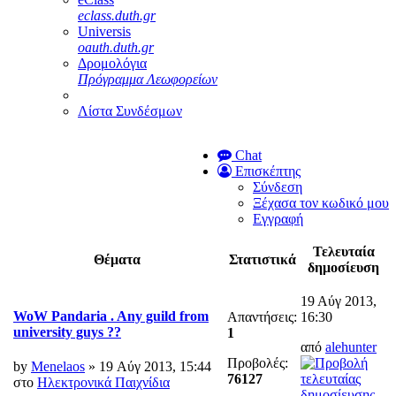
eclass.duth.gr
Universis
oauth.duth.gr
Δρομολόγια
Πρόγραμμα Λεωφορείων
Λίστα Συνδέσμων
Chat
Επισκέπτης
Σύνδεση
Ξέχασα τον κωδικό μου
Εγγραφή
Τελευταία
Θέματα
Στατιστικά
δημοσίευση
19 Αύγ 2013,
WoW Pandaria . Any guild from
Απαντήσεις:
16:30
university guys ??
1
από
alehunter
Προβολές:
by
Menelaos
» 19 Αύγ 2013, 15:44
76127
στο
Ηλεκτρονικά Παιχνίδια