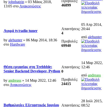
Προβολές:
by
johnhatzip
» 03 Μάιος 2018,
46899
13:05 στο
Ανακοινώσεις
05 Απρ 2014,
Απαντήσεις:
20:44
Αγορά tv/radio tuner
4
από
alehunter
by
alehunter
» 06 Μαρ 2014, 18:36
Προβολές:
στο
Hardware
69940
14 Μαρ 2022,
Θέση εργασίας στη Trebbble:
Απαντήσεις:
12:46
Senior Backend Developer, Python
0
από
andreass
Προβολές:
by
andreass
» 14 Μαρ 2022, 12:46
24415
στο
Ανακοινώσεις
28 Ιούλ 2015,
Βαθμολογίες Εξεταστικής Ιουνίου
Απαντήσεις:
08:52