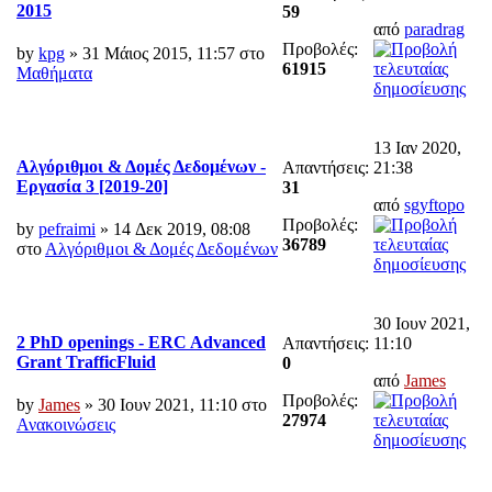
2015
59
από
paradrag
Προβολές:
by
kpg
» 31 Μάιος 2015, 11:57 στο
61915
Μαθήματα
13 Ιαν 2020,
Αλγόριθμοι & Δομές Δεδομένων -
Απαντήσεις:
21:38
Εργασία 3 [2019-20]
31
από
sgyftopo
Προβολές:
by
pefraimi
» 14 Δεκ 2019, 08:08
36789
στο
Αλγόριθμοι & Δομές Δεδομένων
30 Ιουν 2021,
2 PhD openings - ERC Advanced
Απαντήσεις:
11:10
Grant TrafficFluid
0
από
James
Προβολές:
by
James
» 30 Ιουν 2021, 11:10 στο
27974
Ανακοινώσεις