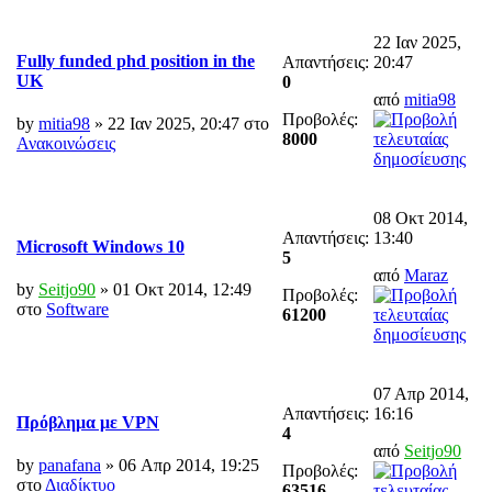
22 Ιαν 2025,
Fully funded phd position in the
Απαντήσεις:
20:47
UK
0
από
mitia98
Προβολές:
by
mitia98
» 22 Ιαν 2025, 20:47 στο
8000
Ανακοινώσεις
08 Οκτ 2014,
Απαντήσεις:
13:40
Microsoft Windows 10
5
από
Maraz
by
Seitjo90
» 01 Οκτ 2014, 12:49
Προβολές:
στο
Software
61200
07 Απρ 2014,
Απαντήσεις:
16:16
Πρόβλημα με VPN
4
από
Seitjo90
by
panafana
» 06 Απρ 2014, 19:25
Προβολές:
στο
Διαδίκτυο
63516