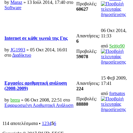
by
Maraz
» 13 Ιούλ 2014, 17:40 στο
Προβολές:
Software
60627
06 Οκτ 2014,
Απαντήσεις:
11:33
Internet σε κάθε γωνιά της Γης
6
από
Seitjo90
by
JG1993
» 05 Οκτ 2014, 16:01
Προβολές:
στο
Διαδίκτυο
59078
15 Φεβ 2009,
Εργασίες αριθμητική ανάλυση
Απαντήσεις:
17:41
(2008-2009)
224
από
fortsatos
Προβολές:
by
brera
» 06 Οκτ 2008, 22:51 στο
88880
Εφαρμοσμένη Αριθμητική Ανάλυση
114 αποτελέσματα •
1
2
3
4
5
6