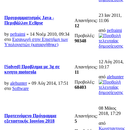
23 Ιαν 2011,
Προγραμματισμός Java -
Απαντήσεις:
11:06
Περιβάλλον Eclipse
12
από
pefraimi
by
pefraimi
» 14 Νοέμ 2010, 09:34
Προβολές:
στο
Εισαγωγή στην Επιστήμη των
90348
Υπολογιστών (καταργήθηκε)
12 Αύγ 2014,
[Solved] Προβλημα με 3g σε
Απαντήσεις:
10:17
κινητο motorola
11
από
alehunter
Προβολές:
by
alehunter
» 09 Αύγ 2014, 17:51
68403
στο
Software
08 Μάιος
2018, 17:29
Προτεινόμενο Πρόγραμμα
Απαντήσεις:
εξεταστικής Ιουνίου 2018
5
από
Κωνσταντινος