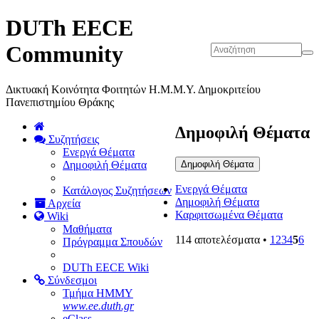
DUTh EECE
Community
Δικτυακή Κοινότητα Φοιτητών Η.Μ.Μ.Υ. Δημοκριτείου
Πανεπιστημίου Θράκης
Δημοφιλή Θέματα
Συζητήσεις
Ενεργά Θέματα
Δημοφιλή Θέματα
Δημοφιλή Θέματα
Ενεργά Θέματα
Κατάλογος Συζητήσεων
Δημοφιλή Θέματα
Αρχεία
Καρφιτσωμένα Θέματα
Wiki
Μαθήματα
114 αποτελέσματα •
1
2
3
4
5
6
Πρόγραμμα Σπουδών
DUTh EECE Wiki
Σύνδεσμοι
Τμήμα ΗΜΜΥ
www.ee.duth.gr
eClass